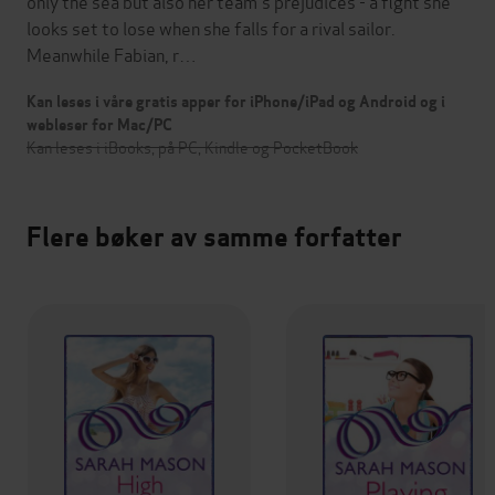
only the sea but also her team's prejudices - a fight she
looks set to lose when she falls for a rival sailor.
Meanwhile Fabian, r…
Kan leses i våre gratis apper for iPhone/iPad og Android og i
webleser for Mac/PC
Kan leses i iBooks, på PC, Kindle og PocketBook
Flere bøker av samme forfatter