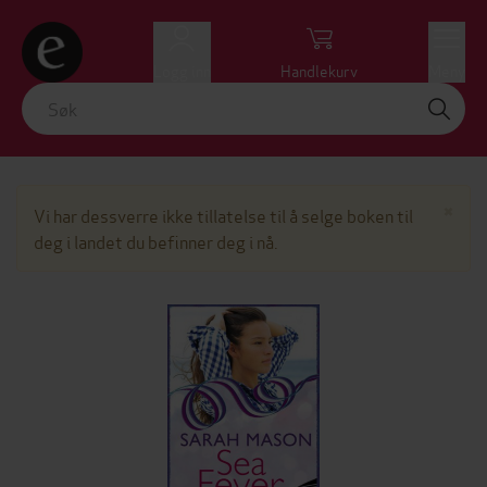
Logg inn
Handlekurv
Meny
Lu
×
Vi har dessverre ikke tillatelse til å selge boken til
deg i landet du befinner deg i nå.