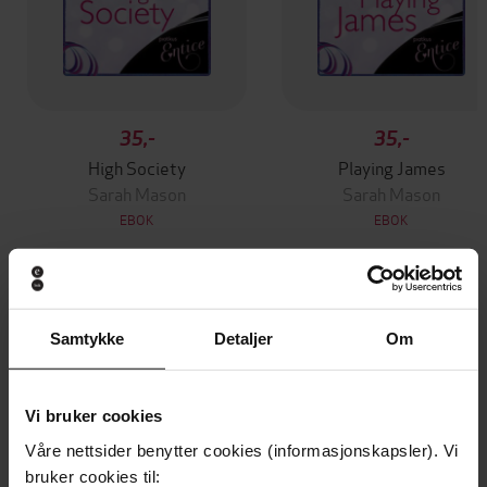
35,-
35,-
High Society
Playing James
Sarah Mason
Sarah Mason
EBOK
EBOK
Andre har også kjøpt
Samtykke
Detaljer
Om
Premium
Premium
Vi bruker cookies
Vinner av Rivertonprisen
Første gang på tilbud
Våre nettsider benytter cookies (informasjonskapsler). Vi
bruker cookies til: