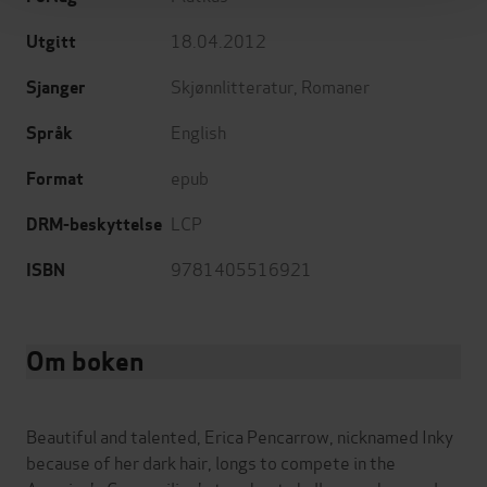
18.04.2012
Utgitt
Skjønnlitteratur
,
Romaner
Sjanger
English
Språk
epub
Format
LCP
DRM-beskyttelse
9781405516921
ISBN
Om boken
Beautiful and talented, Erica Pencarrow, nicknamed Inky
because of her dark hair, longs to compete in the