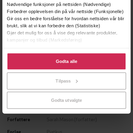
Nødvendige funksjoner på nettsiden (Nødvendige)
Forbedrer opplevelsen din på vår nettside (Funksjonelle)
Gir oss en bedre forståelse for hvordan nettsiden vår blir
brukt, slik at vi kan forbedre den (Statistiske)
Gjør det mulig for oss å vise deg relevante produkter,
kampanjer og tilbud (Markedsføring)
Klikk på «Godta alle» for å gi oss ditt samtykke til å
bruke cookies for alle disse formålene. Du kan også
Godta alle
199,-
349,-
tilpasse ditt samtykke til spesifikke formål ved å klikke
Minnesota
Utskudd
på «Tilpass». Du kan når som helst trekke tilbake eller
Jo Nesbø
Jørn Lier Horst
Tilpass
endre ditt samtykke.
EBOK
EBOK
Godta utvalgte
Sarah Mason
(forfatter)
Forfattere
Piatkus
Forlag