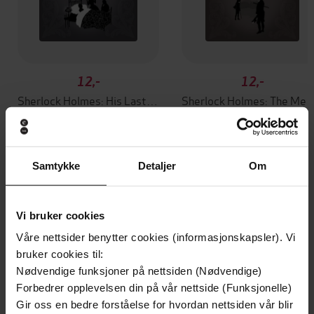
12,-
12,-
Sherlock Holmes: His Last Bow (Sherlock Complete Set 8)
Sherlock Holmes: The Memoirs of Sherlock Holmes (S
Arthur Conan Doyle
Arthur Conan Doyle
EBOK
EBOK
Samtykke
Detaljer
Om
Andre har også kjøpt
Vi bruker cookies
Våre nettsider benytter cookies (informasjonskapsler). Vi
Premium
Premium
bruker cookies til:
Vinner av Rivertonprisen
Første gang på tilbud
Nødvendige funksjoner på nettsiden (Nødvendige)
Forbedrer opplevelsen din på vår nettside (Funksjonelle)
Gir oss en bedre forståelse for hvordan nettsiden vår blir