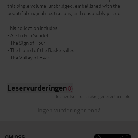
this single volume, unabridged, embellished with the
beautiful original illustrations, and reasonably priced.
This collection includes:
- A Study in Scarlet
- The Sign of Four
- The Hound of the Baskervilles
- The Valley of Fear
Leservurderinger
(0)
Betingelser for brukergenerert innhold
Ingen vurderinger ennå
OM OSS