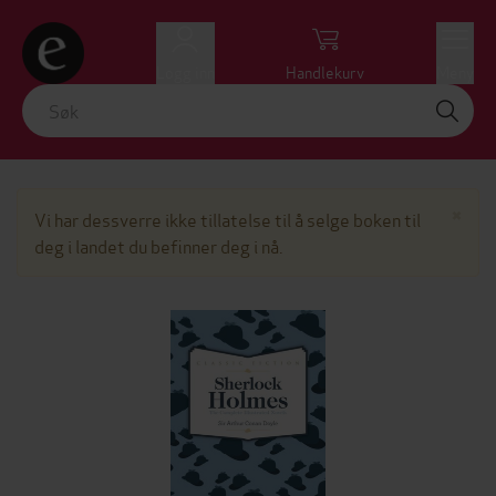
Logg inn
Handlekurv
Meny
Lu
×
Vi har dessverre ikke tillatelse til å selge boken til
deg i landet du befinner deg i nå.