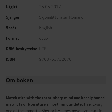
25.05.2017
Utgitt
Skjønnlitteratur
,
Romaner
Sjanger
English
Språk
epub
Format
LCP
DRM-beskyttelse
9780753732670
ISBN
Om boken
Match wits with the razor-sharp mind and keenly honed
Every
instincts of literature's most famous detective.
one of the immortal Sherlock Holmes novels appears in