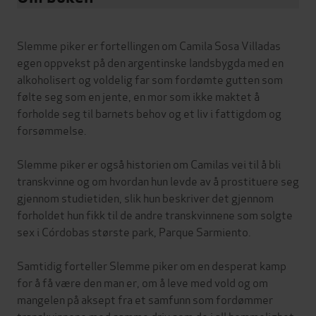
Slemme piker er fortellingen om Camila Sosa Villadas
egen oppvekst på den argentinske landsbygda med en
alkoholisert og voldelig far som fordømte gutten som
følte seg som en jente, en mor som ikke maktet å
forholde seg til barnets behov og et liv i fattigdom og
forsømmelse.
Slemme piker er også historien om Camilas vei til å bli
transkvinne og om hvordan hun levde av å prostituere seg
gjennom studietiden, slik hun beskriver det gjennom
forholdet hun fikk til de andre transkvinnene som solgte
sex i Córdobas største park, Parque Sarmiento.
Samtidig forteller Slemme piker om en desperat kamp
for å få være den man er, om å leve med vold og om
mangelen på aksept fra et samfunn som fordømmer
transkvinnene med samme driv som de i all hemmelighet