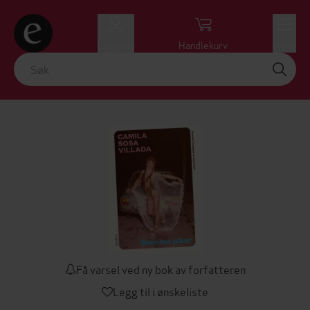
Logg inn
Handlekurv
Meny
Få varsel ved ny bok av forfatteren
Legg til i ønskeliste