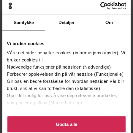
Samtykke
Detaljer
Om
Vi bruker cookies
Våre nettsider benytter cookies (informasjonskapsler). Vi
199,-
329,-
bruker cookies til:
Minnesota
Gater jeg har levd
Nødvendige funksjoner på nettsiden (Nødvendige)
Jo Nesbø
Nikolai Torgersen
Forbedrer opplevelsen din på vår nettside (Funksjonelle)
Gir oss en bedre forståelse for hvordan nettsiden vår blir
EBOK
EBOK
brukt, slik at vi kan forbedre den (Statistiske)
Gjør det mulig for oss å vise deg relevante produkter,
kampanjer og tilbud (Markedsføring)
roman
Undertittel
Klikk på «Godta alle» for å gi oss ditt samtykke til å
bruke cookies for alle disse formålene. Du kan også
Godta alle
Camila Sosa Villada
(forfatter),
Signe Prøis
Forfattere
tilpasse ditt samtykke til spesifikke formål ved å klikke
(oversetter),
Ingrid Fadnes
(annet)