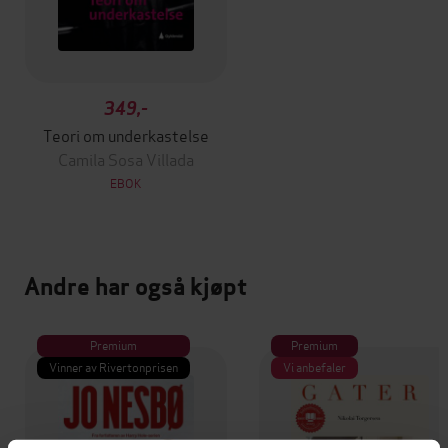
349,-
Teori om underkastelse
Camila Sosa Villada
EBOK
Andre har også kjøpt
Premium
Premium
Vinner av Rivertonprisen
Vi anbefaler