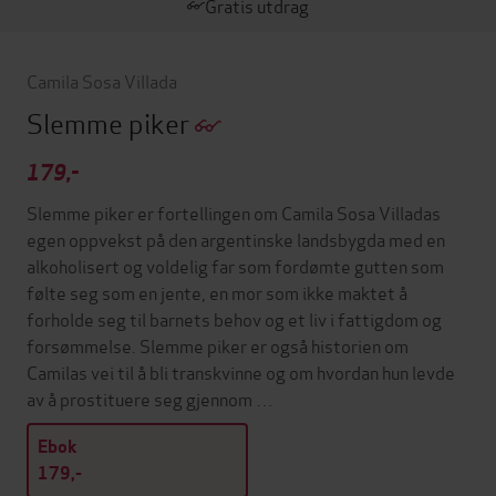
Gratis utdrag
Camila Sosa Villada
Slemme piker
179,-
Slemme piker er fortellingen om Camila Sosa Villadas
egen oppvekst på den argentinske landsbygda med en
alkoholisert og voldelig far som fordømte gutten som
følte seg som en jente, en mor som ikke maktet å
forholde seg til barnets behov og et liv i fattigdom og
forsømmelse. Slemme piker er også historien om
Camilas vei til å bli transkvinne og om hvordan hun levde
av å prostituere seg gjennom …
Ebok
179,-