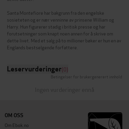
Santa Montefiore har bakgrunn fra den engelske
sosieteten og er nær venninne av prinsene William og
Harry. Hun figurerer stadig i britisk presse og har
forutsetninger som knapt noen annen for å skrive om
dette livet. Med et salg på to millioner bøker er hun en av
Leservurderinger
(0)
Betingelser for brukergenerert innhold
Ingen vurderinger ennå
OM OSS
Om Ebok.no