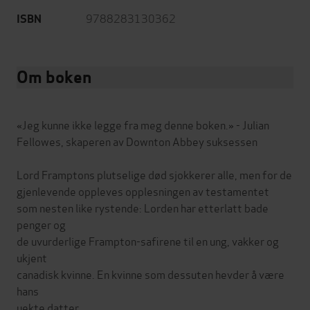
9788283130362
ISBN
Om boken
«Jeg kunne ikke legge fra meg denne boken.» - Julian
Fellowes, skaperen av Downton Abbey suksessen
Lord Framptons plutselige død sjokkerer alle, men for de
gjenlevende oppleves opplesningen av testamentet
som nesten like rystende: Lorden har etterlatt bade
penger og
de uvurderlige Frampton-safirene til en ung, vakker og
ukjent
canadisk kvinne. En kvinne som dessuten hevder å være
hans
uekte datter.