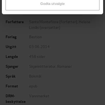
Godta utvalgte
Santa Montefiore
(forfatter),
Helene
Forfattere
Limås
(oversetter)
Bastion
Forlag
03.06.2014
Utgitt
458
sider
Lengde
Skjønnlitteratur
,
Romaner
Sjanger
Bokmål
Språk
epub
Format
Vannmerket
DRM-
beskyttelse