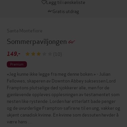
Legg til i ønskeliste
Gratis utdrag
Santa Montefiore
Sommerpaviljongen
149,-
(10)
Premium
«Jeg kunne ikke legge fra meg denne boken.» - Julian
Fellowes, skaperen av Downton Abbey suksessen Lord
Framptons plutselige død sjokkerer alle, men for de
gjenlevende oppleves opplesningen av testamentet som
nesten like rystende: Lorden har etterlatt bade penger
og de uvurderlige Frampton-safirene til en ung, vakker og
ukjent canadisk kvinne. En kvinne som dessuten hevder å
være hans …