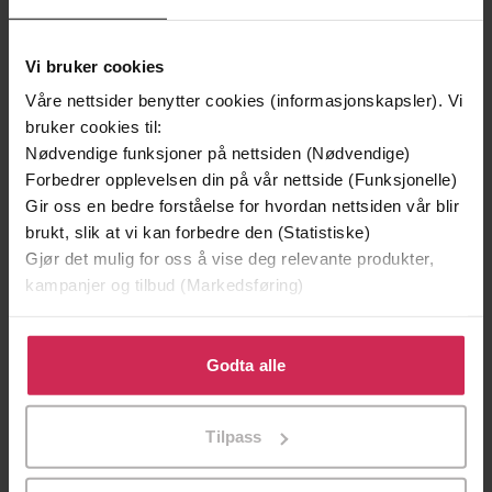
Vi bruker cookies
Våre nettsider benytter cookies (informasjonskapsler). Vi
bruker cookies til:
Nødvendige funksjoner på nettsiden (Nødvendige)
Forbedrer opplevelsen din på vår nettside (Funksjonelle)
Gir oss en bedre forståelse for hvordan nettsiden vår blir
brukt, slik at vi kan forbedre den (Statistiske)
Gjør det mulig for oss å vise deg relevante produkter,
kampanjer og tilbud (Markedsføring)
Klikk på «Godta alle» for å gi oss ditt samtykke til å
bruke cookies for alle disse formålene. Du kan også
Godta alle
249,-
249,-
tilpasse ditt samtykke til spesifikke formål ved å klikke
på «Tilpass». Du kan når som helst trekke tilbake eller
Perlesøsteren
Skyggesøsteren
Tilpass
endre ditt samtykke.
Lucinda Riley
Lucinda Riley
EBOK
EBOK