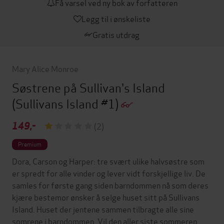
Få varsel ved ny bok av forfatteren
Legg til i ønskeliste
Gratis utdrag
Mary Alice Monroe
Søstrene på Sullivan's Island
(Sullivans Island #1)
149,-
(2)
Premium
Dora, Carson og Harper: tre svært ulike halvsøstre som
er spredt for alle vinder og lever vidt forskjellige liv. De
samles for første gang siden barndommen nå som deres
kjære bestemor ønsker å selge huset sitt på Sullivans
Island. Huset der jentene sammen tilbragte alle sine
somrene i barndommen. Vil den aller siste sommeren