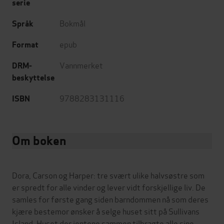
serie
Bokmål
Språk
epub
Format
Vannmerket
DRM-
beskyttelse
9788283131116
ISBN
Om boken
Dora, Carson og Harper: tre svært ulike halvsøstre som
er spredt for alle vinder og lever vidt forskjellige liv. De
samles for første gang siden barndommen nå som deres
kjære bestemor ønsker å selge huset sitt på Sullivans
Island. Huset der jentene sammen tilbragte alle sine