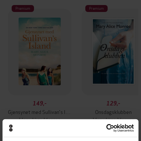
Premium
Premium
149,-
129,-
Gjensynet med Sullivan's Island
Onsdagsklubben
Mary Alice Monroe
Mary Alice Monroe
EBOK
EBOK