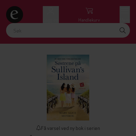
Logg inn
Handlekurv
Meny
Få varsel ved ny bok i serien