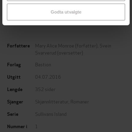
Catherine Isaac
Lucinda Riley
Godta utvalgte
EBOK
EBOK
Mary Alice Monroe
(forfatter),
Svein
Forfattere
Svarverud
(oversetter)
Bastion
Forlag
04.07.2016
Utgitt
352
sider
Lengde
Skjønnlitteratur
,
Romaner
Sjanger
Sullivans Island
Serie
1
Nummer i