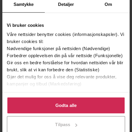
Samtykke
Detaljer
Om
Andre har også kjøpt
Vi bruker cookies
Premium
Våre nettsider benytter cookies (informasjonskapsler). Vi
bruker cookies til:
Nødvendige funksjoner på nettsiden (Nødvendige)
Forbedrer opplevelsen din på vår nettside (Funksjonelle)
Gir oss en bedre forståelse for hvordan nettsiden vår blir
brukt, slik at vi kan forbedre den (Statistiske)
Gjør det mulig for oss å vise deg relevante produkter,
kampanjer og tilbud (Markedsføring)
Klikk på «Godta alle» for å gi oss ditt samtykke til å
bruke cookies for alle disse formålene. Du kan også
Godta alle
tilpasse ditt samtykke til spesifikke formål ved å klikke
på «Tilpass». Du kan når som helst trekke tilbake eller
149,-
249,-
Tilpass
endre ditt samtykke.
Her, nå, alltid
Perlesøsteren