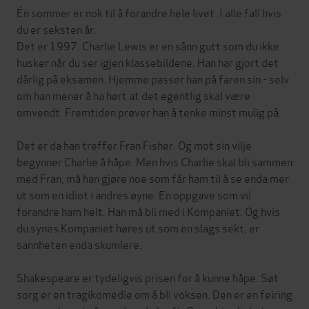
Én sommer er nok til å forandre hele livet. I alle fall hvis
du er seksten år.
Det er 1997. Charlie Lewis er en sånn gutt som du ikke
husker når du ser igjen klassebildene. Han har gjort det
dårlig på eksamen. Hjemme passer han på faren sin - selv
om han mener å ha hørt at det egentlig skal være
omvendt. Fremtiden prøver han å tenke minst mulig på.
Det er da han treffer Fran Fisher. Og mot sin vilje
begynner Charlie å håpe. Men hvis Charlie skal bli sammen
med Fran, må han gjøre noe som får ham til å se enda mer
ut som en idiot i andres øyne. En oppgave som vil
forandre ham helt. Han må bli med i Kompaniet. Og hvis
du synes Kompaniet høres ut som en slags sekt, er
sannheten enda skumlere.
Shakespeare er tydeligvis prisen for å kunne håpe. Søt
sorg er en tragikomedie om å bli voksen. Den er en feiring