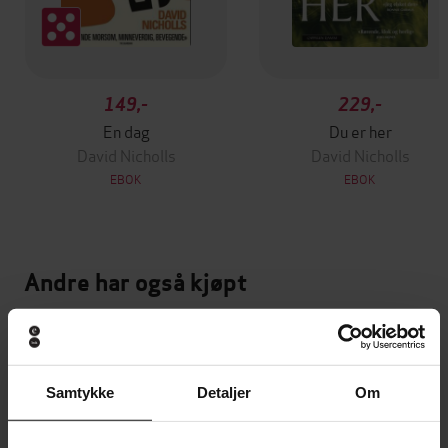
149,-
229,-
En dag
Du er her
David Nicholls
David Nicholls
EBOK
EBOK
Andre har også kjøpt
Premium
Premium
Vinner av Rivertonprisen
Første gang på tilbud
Samtykke
Detaljer
Om