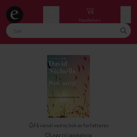
Logg inn
Handlekurv
Meny
Få varsel ved ny bok av forfatteren
Legg til i ønskeliste