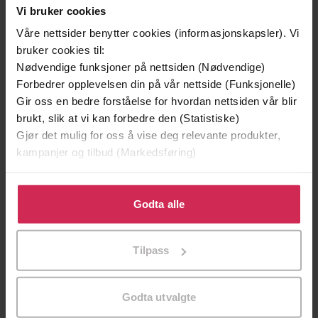
Vi bruker cookies
Våre nettsider benytter cookies (informasjonskapsler). Vi
bruker cookies til:
Nødvendige funksjoner på nettsiden (Nødvendige)
Forbedrer opplevelsen din på vår nettside (Funksjonelle)
Gir oss en bedre forståelse for hvordan nettsiden vår blir
brukt, slik at vi kan forbedre den (Statistiske)
Gjør det mulig for oss å vise deg relevante produkter,
129,-
129,-
kampanjer og tilbud (Markedsføring)
Minnesota
Utskudd
Jo Nesbø
Jørn Lier Horst
Klikk på «Godta alle» for å gi oss ditt samtykke til å
EBOK
EBOK
bruke cookies for alle disse formålene. Du kan også
Godta alle
tilpasse ditt samtykke til spesifikke formål ved å klikke
på «Tilpass». Du kan når som helst trekke tilbake eller
Tilpass
endre ditt samtykke.
David Nicholls
(forfatter),
Hege Mehren
Forfattere
(oversetter)
Godta utvalgte
Press
Forlag