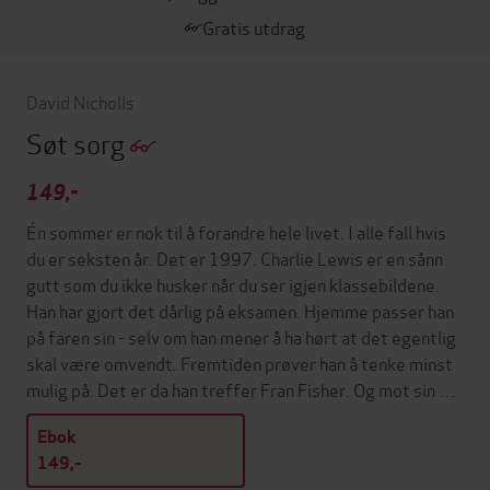
Gratis utdrag
David Nicholls
Søt sorg
149,-
Én sommer er nok til å forandre hele livet. I alle fall hvis
du er seksten år. Det er 1997. Charlie Lewis er en sånn
gutt som du ikke husker når du ser igjen klassebildene.
Han har gjort det dårlig på eksamen. Hjemme passer han
på faren sin - selv om han mener å ha hørt at det egentlig
skal være omvendt. Fremtiden prøver han å tenke minst
mulig på. Det er da han treffer Fran Fisher. Og mot sin …
Ebok
149,-