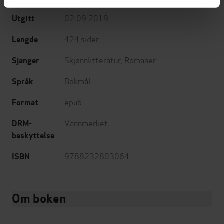
02.09.2019
Utgitt
424
sider
Lengde
Skjønnlitteratur
,
Romaner
Sjanger
Bokmål
Språk
epub
Format
Vannmerket
DRM-
beskyttelse
9788232803064
ISBN
Om boken