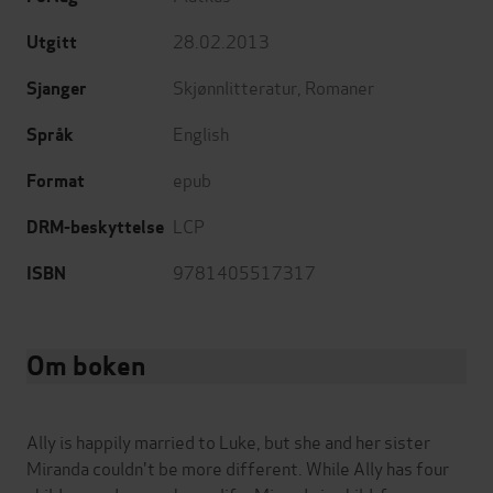
28.02.2013
Utgitt
Skjønnlitteratur
,
Romaner
Sjanger
English
Språk
epub
Format
LCP
DRM-beskyttelse
9781405517317
ISBN
Om boken
Ally is happily married to Luke, but she and her sister
Miranda couldn't be more different. While Ally has four