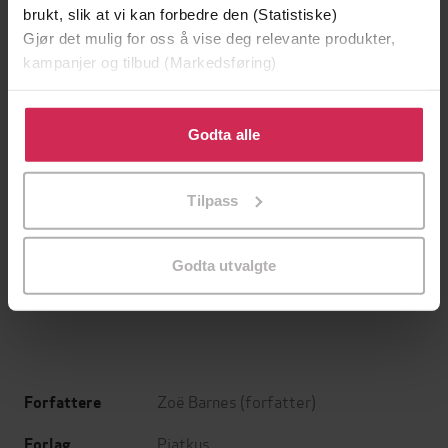
brukt, slik at vi kan forbedre den (Statistiske)
Gjør det mulig for oss å vise deg relevante produkter,
kampanjer og tilbud (Markedsføring)
Klikk på «Godta alle» for å gi oss ditt samtykke til å
bruke cookies for alle disse formålene. Du kan også
Godta alle
tilpasse ditt samtykke til spesifikke formål ved å klikke
på «Tilpass». Du kan når som helst trekke tilbake eller
Tilpass
endre ditt samtykke.
199,-
349,-
Minnesota
Utskudd
Godta utvalgte
Jo Nesbø
Jørn Lier Horst
EBOK
EBOK
Zoë Barnes
(forfatter)
Forfattere
Piatkus
Forlag