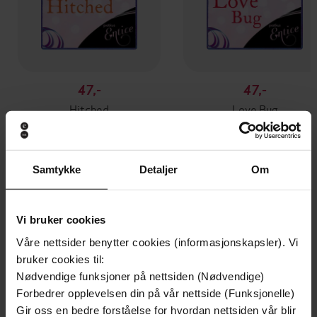
47,-
47,-
Hitched
Love Bug
Zoë Barnes
Zoë Barnes
EBOK
EBOK
Samtykke
Detaljer
Om
Andre har også kjøpt
Vi bruker cookies
Våre nettsider benytter cookies (informasjonskapsler). Vi
Premium
Premium
bruker cookies til:
Vinner av Rivertonprisen
Første gang på tilbud
Nødvendige funksjoner på nettsiden (Nødvendige)
Forbedrer opplevelsen din på vår nettside (Funksjonelle)
Gir oss en bedre forståelse for hvordan nettsiden vår blir