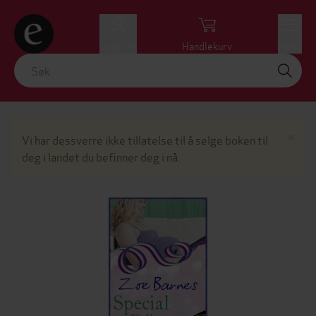
Logg inn
Handlekurv
Meny
Lu
×
Vi har dessverre ikke tillatelse til å selge boken til
deg i landet du befinner deg i nå.