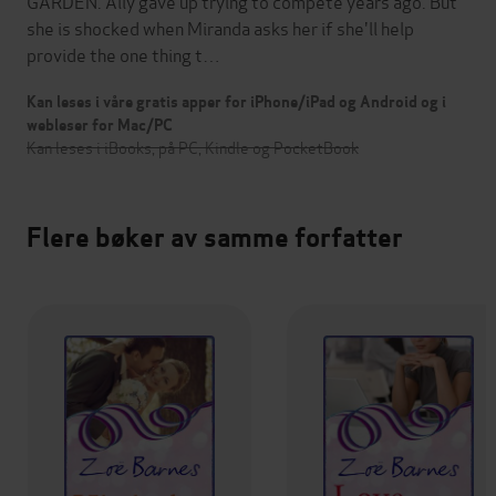
GARDEN. Ally gave up trying to compete years ago. But
she is shocked when Miranda asks her if she'll help
provide the one thing t…
Kan leses i våre gratis apper for iPhone/iPad og Android og i
webleser for Mac/PC
Kan leses i iBooks, på PC, Kindle og PocketBook
Flere bøker av samme forfatter