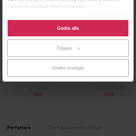
kampanjer og tilbud (Markedsføring)
Klikk på «Godta alle» for å gi oss ditt samtykke til å
bruke cookies for alle disse formålene. Du kan også
Godta alle
tilpasse ditt samtykke til spesifikke formål ved å klikke
på «Tilpass». Du kan når som helst trekke tilbake eller
Tilpass
endre ditt samtykke.
Godta utvalgte
199,-
349,-
Minnesota
Utskudd
Jo Nesbø
Jørn Lier Horst
EBOK
EBOK
Zoe Fairbairns
(forfatter)
Forfattere