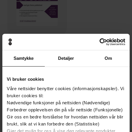
154,-
Write Short Stories and Get Them Published
Zoe Fairbairns
Samtykke
Detaljer
Om
EBOK
Vi bruker cookies
Våre nettsider benytter cookies (informasjonskapsler). Vi
Andre har også kjøpt
bruker cookies til:
Nødvendige funksjoner på nettsiden (Nødvendige)
Forbedrer opplevelsen din på vår nettside (Funksjonelle)
Premium
Premium
Gir oss en bedre forståelse for hvordan nettsiden vår blir
Vinner av Rivertonprisen
Første gang på tilbud
brukt, slik at vi kan forbedre den (Statistiske)
Gjør det mulig for oss å vise deg relevante produkter,