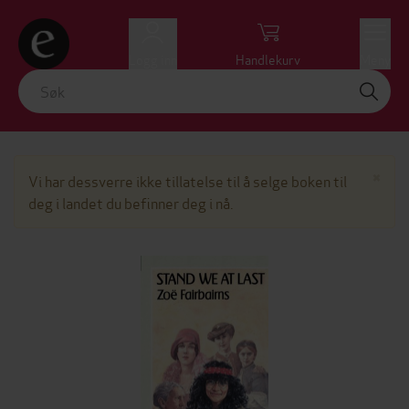
Logg inn
Handlekurv
Meny
Lu
×
Vi har dessverre ikke tillatelse til å selge boken til
deg i landet du befinner deg i nå.