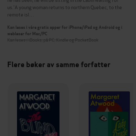
us.'A young woman returns to northern Quebec, to the
remote isl…
Kan leses i våre gratis apper for iPhone/iPad og Android og i
webleser for Mac/PC
Kan leses i iBooks, på PC, Kindle og PocketBook
Flere bøker av samme forfatter