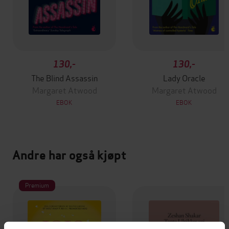
130,-
130,-
The Blind Assassin
Lady Oracle
Margaret Atwood
Margaret Atwood
EBOK
EBOK
Andre har også kjøpt
Premium