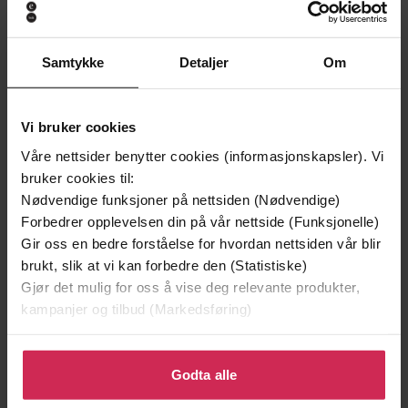
Samtykke
Detaljer
Om
Vi bruker cookies
Våre nettsider benytter cookies (informasjonskapsler). Vi
bruker cookies til:
149,-
199,-
Nødvendige funksjoner på nettsiden (Nødvendige)
Jenta som ble igjen
Tante Ulrikkes vei
Forbedrer opplevelsen din på vår nettside (Funksjonelle)
Jojo Moyes
Zeshan Shakar
Gir oss en bedre forståelse for hvordan nettsiden vår blir
brukt, slik at vi kan forbedre den (Statistiske)
EBOK
EBOK
Gjør det mulig for oss å vise deg relevante produkter,
kampanjer og tilbud (Markedsføring)
Klikk på «Godta alle» for å gi oss ditt samtykke til å
Margaret Atwood
(forfatter)
Forfattere
bruke cookies for alle disse formålene. Du kan også
Godta alle
tilpasse ditt samtykke til spesifikke formål ved å klikke
Virago
Forlag