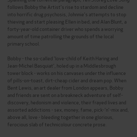
follows Bobby the Artist's rise to stardom and decline
into horrific drug psychosis, Johnnie's attempts to stop
thieving and start pleasing Ellen in bed, and Alan Blunt, a
forty-year-old container driver who spends a worrying
amount of time patrolling the grounds of the local
primary school.
Bobby - the so-called 'love-child of Keith Haring and
Jean-Michel Basquiat', holed up in a Middlesbrough
tower block - works on his canvases under the influence
of pills-on-toast, dirt-cheap cider and dream pop. When
Bent Lewis, an art dealer from London appears, Bobby
and friends are sent on a breakneck adventure of self-
discovery, hedonism and violence, their frayed lives and
assorted addictions - sex, money, fame, pick-'n'-mix and,
above all, love - bleeding together in one glorious,
ferocious slab of technicolour concrete prose.