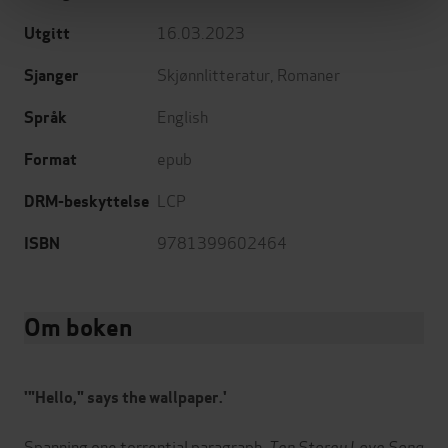
16.03.2023
Utgitt
Skjønnlitteratur
,
Romaner
Sjanger
English
Språk
epub
Format
LCP
DRM-beskyttelse
9781399602464
ISBN
Om boken
'"Hello," says the wallpaper.'
Spanning one torrential paragraph,
Ten Storey Love Song