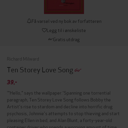
Få varsel ved ny bok av forfatteren
Legg til i ønskeliste
Gratis utdrag
Richard Milward
Ten Storey Love Song
39,-
'"Hello," says the wallpaper.'Spanning one torrential
paragraph, Ten Storey Love Song follows Bobby the
Artist's rise to stardom and decline into horrific drug
psychosis, Johnnie's attempts to stop thieving and start
pleasing Ellen in bed, and Alan Blunt, a forty-year-old
container driver who spends a worrying amount of time