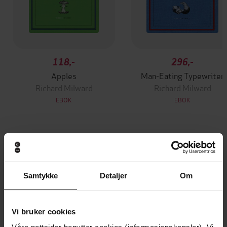
118,-
296,-
Apples
Man-Eating Typewriter
Richard Milward
Richard Milward
EBOK
EBOK
Andre har også kjøpt
Samtykke
Detaljer
Om
Premium
Premium
Vinner av Rivertonprisen
Første gang på tilbud
Vi bruker cookies