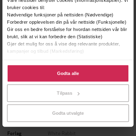
Våre nettsider benytter cookies (informasjonskapsler). Vi
bruker cookies til:
Nødvendige funksjoner på nettsiden (Nødvendige)
Forbedrer opplevelsen din på vår nettside (Funksjonelle)
Gir oss en bedre forståelse for hvordan nettsiden vår blir
brukt, slik at vi kan forbedre den (Statistiske)
Gjør det mulig for oss å vise deg relevante produkter,
kampanjer og tilbud (Markedsføring)
199,-
349,-
Klikk på «Godta alle» for å gi oss ditt samtykke til å
Minnesota
Utskudd
bruke cookies for alle disse formålene. Du kan også
Godta alle
Jo Nesbø
Jørn Lier Horst
tilpasse ditt samtykke til spesifikke formål ved å klikke
EBOK
EBOK
på «Tilpass». Du kan når som helst trekke tilbake eller
Tilpass
endre ditt samtykke.
Godta utvalgte
Richard Milward
(forfatter)
Forfattere
White Rabbit
Forlag