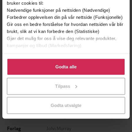
bruker cookies til:
Nødvendige funksjoner på nettsiden (Nødvendige)
Forbedrer opplevelsen din på vår nettside (Funksjonelle)
Gir oss en bedre forståelse for hvordan nettsiden vår blir
brukt, slik at vi kan forbedre den (Statistiske)
Gjør det mulig for oss å vise deg relevante produkter,
kampanjer og tilbud (Markedsføring)
Klikk på «Godta alle» for å gi oss ditt samtykke til å
199,-
349,-
bruke cookies for alle disse formålene. Du kan også
Godta alle
Minnesota
Utskudd
tilpasse ditt samtykke til spesifikke formål ved å klikke
Jo Nesbø
Jørn Lier Horst
på «Tilpass». Du kan når som helst trekke tilbake eller
EBOK
EBOK
Tilpass
endre ditt samtykke.
Godta utvalgte
Louis Bayard
(forfatter)
Forfattere
John Murray
Forlag