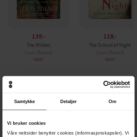
139,-
118,-
The Wildes
The School of Night
Louis Bayard
Louis Bayard
EBOK
EBOK
Andre har også kjøpt
Samtykke
Detaljer
Om
Premium
Premium
Vinner av Rivertonprisen
Første gang på tilbud
Vi bruker cookies
Våre nettsider benytter cookies (informasjonskapsler). Vi