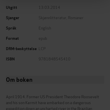
13.03.2014
Utgitt
Skjønnlitteratur
,
Romaner
Sjanger
English
Språk
epub
Format
LCP
DRM-beskyttelse
9781848545410
ISBN
Om boken
April 1914. Former US President Theodore Roosevelt
and his son Kermit have embarked on a dangerous
expedition down an uncharted river in the Brazilian