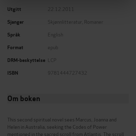
22.12.2011
Utgitt
Skjønnlitteratur
,
Romaner
Sjanger
English
Språk
epub
Format
LCP
DRM-beskyttelse
9781444727432
ISBN
Om boken
This second spiritual novel sees Marcus, Joanna and
Helen in Australia, seeking the Codes of Power
mentioned in the sacred scroll from Atlantis. The scroll