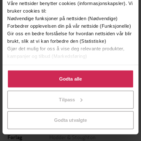
Våre nettsider benytter cookies (informasjonskapsler). Vi
bruker cookies til:
Nødvendige funksjoner på nettsiden (Nødvendige)
Forbedrer opplevelsen din på vår nettside (Funksjonelle)
Gir oss en bedre forståelse for hvordan nettsiden vår blir
brukt, slik at vi kan forbedre den (Statistiske)
Gjør det mulig for oss å vise deg relevante produkter,
kampanjer og tilbud (Markedsføring)
199,-
349,-
Klikk på «Godta alle» for å gi oss ditt samtykke til å
Minnesota
Utskudd
bruke cookies for alle disse formålene. Du kan også
Godta alle
Jo Nesbø
Jørn Lier Horst
tilpasse ditt samtykke til spesifikke formål ved å klikke
EBOK
EBOK
på «Tilpass». Du kan når som helst trekke tilbake eller
Tilpass
endre ditt samtykke.
Godta utvalgte
Diana Cooper
(forfatter)
Forfattere
Hodder & Stoughton
Forlag