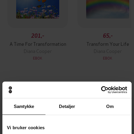
201,-
65,-
A Time For Transformation
Transform Your Life
Diana Cooper
Diana Cooper
EBOK
EBOK
Andre har også kjøpt
Samtykke
Detaljer
Om
Premium
Premium
Vinner av Rivertonprisen
Første gang på tilbud
Vi bruker cookies