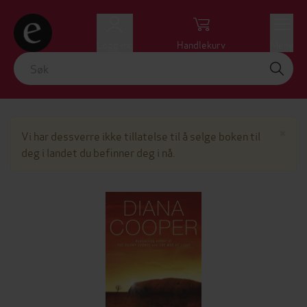
Logg inn
Handlekurv
Meny
Lu
×
Vi har dessverre ikke tillatelse til å selge boken til
deg i landet du befinner deg i nå.