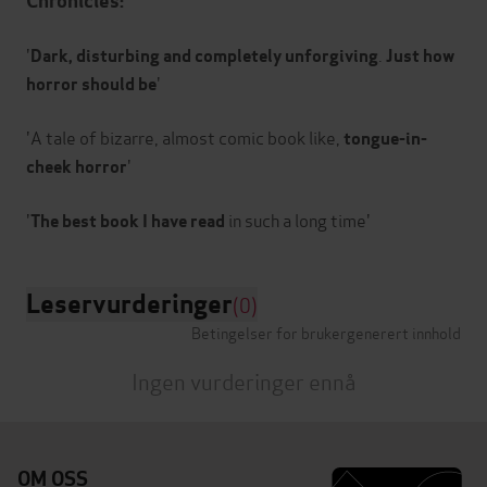
Chronicles:
'
.
Dark, disturbing and completely unforgiving
Just how
'
horror should be
'A tale of bizarre, almost comic book like,
tongue-in-
'
cheek horror
'
The best book I have read
Leservurderinger
(0)
Betingelser for brukergenerert innhold
Ingen vurderinger ennå
OM OSS