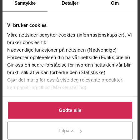
Samtykke
Detaljer
Om
Vi bruker cookies
Våre nettsider benytter cookies (informasjonskapsler). Vi
bruker cookies til:
Nødvendige funksjoner på nettsiden (Nødvendige)
Forbedrer opplevelsen din på vår nettside (Funksjonelle)
Gir oss en bedre forståelse for hvordan nettsiden vår blir
brukt, slik at vi kan forbedre den (Statistiske)
199,-
349,-
Gjør det mulig for oss å vise deg relevante produkter,
Minnesota
Utskudd
kampanjer og tilbud (Markedsføring)
Jo Nesbø
Jørn Lier Horst
EBOK
EBOK
Klikk på «Godta alle» for å gi oss ditt samtykke til å
bruke cookies for alle disse formålene. Du kan også
Godta alle
tilpasse ditt samtykke til spesifikke formål ved å klikke
på «Tilpass». Du kan når som helst trekke tilbake eller
Tilpass
Four spine-chilling horror novels in one
endre ditt samtykke.
Undertittel