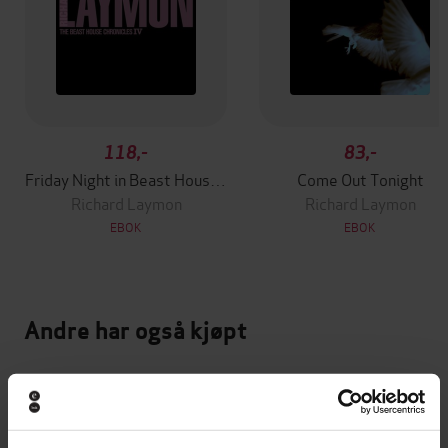
118,-
83,-
Friday Night in Beast House (Beast House Chronicles, Book 4)
Come Out Tonight
Richard Laymon
Richard Laymon
EBOK
EBOK
Andre har også kjøpt
Premium
Premium
Vinner av Rivertonprisen
Første gang på tilbud