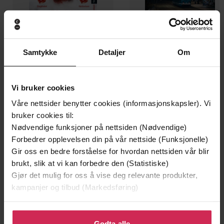
Samtykke
Detaljer
Om
199,-
349,-
Minnesota
Utskudd
Jo Nesbø
Jørn Lier Horst
Vi bruker cookies
EBOK
EBOK
Våre nettsider benytter cookies (informasjonskapsler). Vi
bruker cookies til:
Nødvendige funksjoner på nettsiden (Nødvendige)
Forbedrer opplevelsen din på vår nettside (Funksjonelle)
Hannah Michell
(forfatter)
Gir oss en bedre forståelse for hvordan nettsiden vår blir
Forfattere
brukt, slik at vi kan forbedre den (Statistiske)
riverrun
Forlag
Gjør det mulig for oss å vise deg relevante produkter,
kampanjer og tilbud (Markedsføring)
24.12.2013
Utgitt
Klikk på «Godta alle» for å gi oss ditt samtykke til å
Skjønnlitteratur
,
Romaner
Sjanger
bruke cookies for alle disse formålene. Du kan også
Godta alle