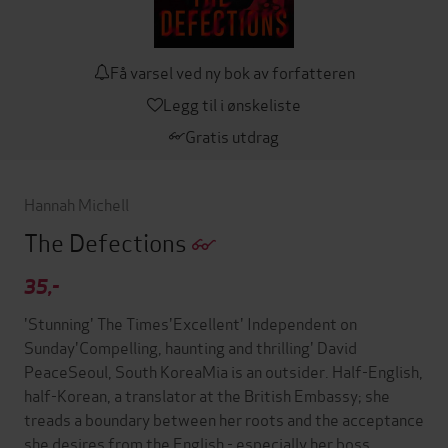
Få varsel ved ny bok av forfatteren
Legg til i ønskeliste
Gratis utdrag
Hannah Michell
The Defections
35,-
'Stunning' The Times'Excellent' Independent on
Sunday'Compelling, haunting and thrilling' David
PeaceSeoul, South KoreaMia is an outsider. Half-English,
half-Korean, a translator at the British Embassy; she
treads a boundary between her roots and the acceptance
she desires from the English - especially her boss,