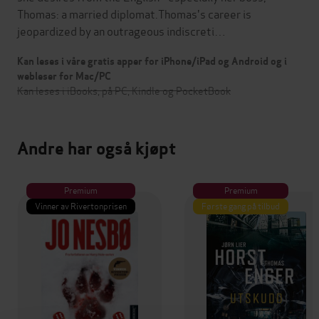
Thomas: a married diplomat.Thomas's career is
jeopardized by an outrageous indiscreti…
Kan leses i våre gratis apper for iPhone/iPad og Android og i
webleser for Mac/PC
Kan leses i iBooks, på PC, Kindle og PocketBook
Andre har også kjøpt
Premium
Premium
Vinner av Rivertonprisen
Første gang på tilbud