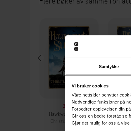
Flere bøker av samme forfat
Samtykke
Vi bruker cookies
Våre nettsider benytter cooki
Nødvendige funksjoner på ne
130,-
Forbedrer opplevelsen din på
Hawkwood's Sword
The 
Gir oss en bedre forståelse fo
Christian Cameron
Chris
Gjør det mulig for oss å vise
EBOK