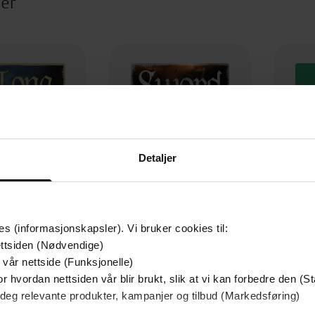
ter
Detaljer
es (informasjonskapsler). Vi bruker cookies til:
ttsiden (Nødvendige)
154,-
79,-
 vår nettside (Funksjonelle)
Long Sword
Sword of Justice
r hvordan nettsiden vår blir brukt, slik at vi kan forbedre den (St
tian Cameron
Christian Cameron
Ch
 deg relevante produkter, kampanjer og tilbud (Markedsføring)
EBOK
EBOK