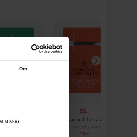
Om
39,-
55,-
Tom Swan and the Keys of Saint Peter
Tom Swan and the Last Spartans
atistiske)
ristian Cameron
Christian Cameron
EBOK
EBOK