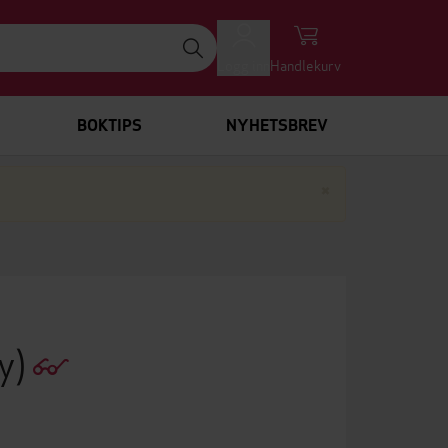
Logg inn
Handlekurv
BOKTIPS
NYHETSBREV
Lukk
×
ry)