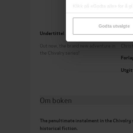
Klikk på «Godta alle» for å gi
samtykke til spesifikke formå
Godta utvalgte
Undertittel
Forfa
Out now, the brand new adventure in
Chris
the Chivalry series!
Forla
Utgit
Om boken
The penultimate instalment in the
Chivalry
historical fiction.