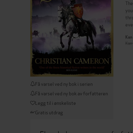
The
you
thr
eve
Kan 
Kan 
Få varsel ved ny bok i serien
Få varsel ved ny bok av forfatteren
Legg til i ønskeliste
Gratis utdrag