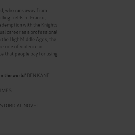
ld, who runs away from
lling fields of France,
 redemption with the Knights
tual career as a professional
 in the High Middle Ages, the
e role of violence in
ice that people pay for using
BEN KANE
in the world'
IMES
STORICAL NOVEL