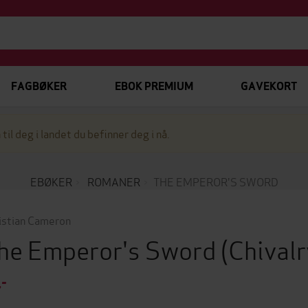
FAGBØKER
EBOK PREMIUM
GAVEKORT
 til deg i landet du befinner deg i nå.
EBØKER
ROMANER
THE EMPEROR'S SWORD
istian Cameron
he Emperor's Sword
(Chival
,-