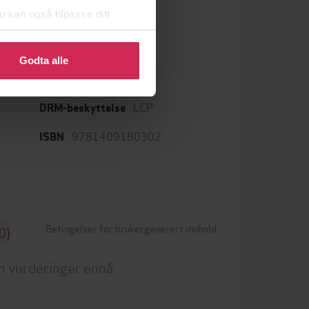
u kan også tilpasse ditt
 eller endre ditt samtykke.
Godta alle
aner
epub
Format
LCP
DRM-beskyttelse
9781409180302
ISBN
Betingelser for brukergenerert innhold
0)
n vurderinger ennå