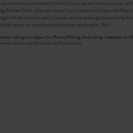
 penultimate instalment in the Chivalry series from a master of hi
ng William Gold, who runs away from London to follow the Black Pr
ough life as a routier and criminal, and to redemption with the Kni
ntual career as a professional soldier and knight. Rich …
leses i våre gratis apper for iPhone/iPad og Android og i webleser for
leses i iBooks, på PC, Kindle og PocketBook