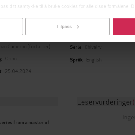
 oss ditt samtykke til å bruke cookies for alle disse formålene. D
l ved å klikke på «Tilpass». Du kan når som helst trekke tilbake
Tilpass
Skjønnlitteratur
,
Rom
ttere
Sjanger
tian Cameron
(forfatter)
Chivalry
Serie
Orion
g
English
Språk
25.04.2024
t
Leservurderinger
(
Inge
series from a master of