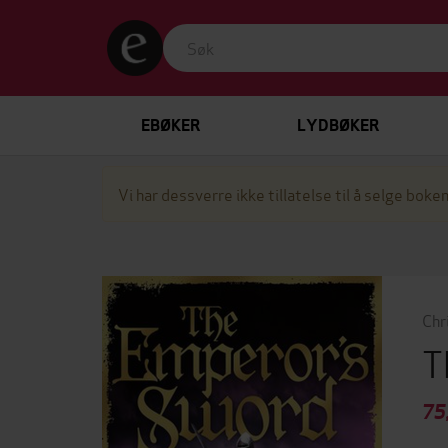
EBØKER
LYDBØKER
Vi har dessverre ikke tillatelse til å selge boken
Chr
T
75