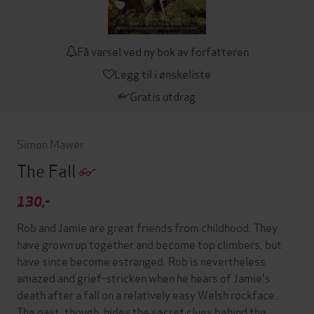
Få varsel ved ny bok av forfatteren
Legg til i ønskeliste
Gratis utdrag
Simon Mawer
The Fall
130,-
Rob and Jamie are great friends from childhood. They
have grown up together and become top climbers, but
have since become estranged. Rob is nevertheless
amazed and grief-stricken when he hears of Jamie's
death after a fall on a relatively easy Welsh rockface.
The past, though, hides the secret clues behind the