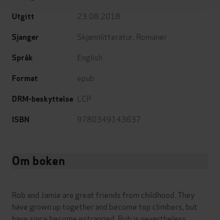
23.08.2018
Utgitt
Skjønnlitteratur
,
Romaner
Sjanger
English
Språk
epub
Format
LCP
DRM-beskyttelse
9780349143637
ISBN
Om boken
Rob and Jamie are great friends from childhood. They
have grown up together and become top climbers, but
have since become estranged. Rob is nevertheless