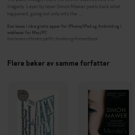
tragedy. Layer by layer Simon Mawer peels back what
happened, going not only into the …
Kan leses i våre gratis apper for iPhone/iPad og Android og i
webleser for Mac/PC
Kan leses i iBooks, på PC, Kindle og PocketBook
Flere bøker av samme forfatter