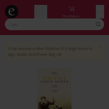
Logg inn
Handlekurv
Meny
Lu
×
Vi har dessverre ikke tillatelse til å selge boken til
deg i landet du befinner deg i nå.