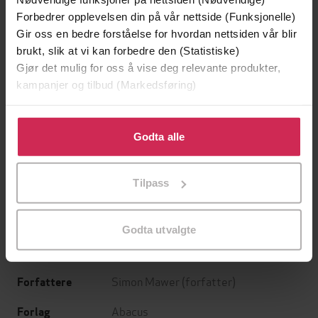
Forbedrer opplevelsen din på vår nettside (Funksjonelle)
Gir oss en bedre forståelse for hvordan nettsiden vår blir
brukt, slik at vi kan forbedre den (Statistiske)
Gjør det mulig for oss å vise deg relevante produkter,
kampanjer og tilbud (Markedsføring)
Klikk på «Godta alle» for å gi oss ditt samtykke til å
bruke cookies for alle disse formålene. Du kan også
Godta alle
199,-
349,-
tilpasse ditt samtykke til spesifikke formål ved å klikke
Minnesota
Utskudd
på «Tilpass». Du kan når som helst trekke tilbake eller
Tilpass
Jo Nesbø
Jørn Lier Horst
endre ditt samtykke.
EBOK
EBOK
Godta utvalgte
Simon Mawer
(forfatter)
Forfattere
Abacus
Forlag