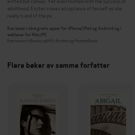
witted but callous. Yet even flushed with the success of
adulthood, Eszter craves acceptance of herself as she
really is and of the pe…
Kan leses i våre gratis apper for iPhone/iPad og Android og i
webleser for Mac/PC
Kan leses i iBooks, på PC, Kindle og PocketBook
Flere bøker av samme forfatter