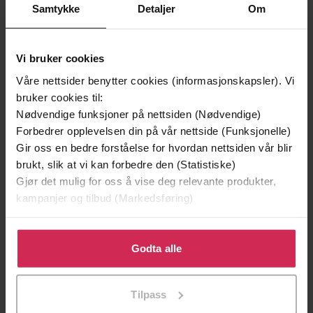
Samtykke
Detaljer
Om
Vi bruker cookies
Våre nettsider benytter cookies (informasjonskapsler). Vi
bruker cookies til:
Nødvendige funksjoner på nettsiden (Nødvendige)
Forbedrer opplevelsen din på vår nettside (Funksjonelle)
Gir oss en bedre forståelse for hvordan nettsiden vår blir
129,-
129,-
brukt, slik at vi kan forbedre den (Statistiske)
Minnesota
Utskudd
Gjør det mulig for oss å vise deg relevante produkter,
Jo Nesbø
Jørn Lier Horst
kampanjer og tilbud (Markedsføring)
EBOK
EBOK
Klikk på «Godta alle» for å gi oss ditt samtykke til å
bruke cookies for alle disse formålene. Du kan også
Godta alle
tilpasse ditt samtykke til spesifikke formål ved å klikke
Magda Szabó
(forfatter),
Len Rix
Forfattere
på «Tilpass». Du kan når som helst trekke tilbake eller
Tilpass
(oversetter)
endre ditt samtykke.