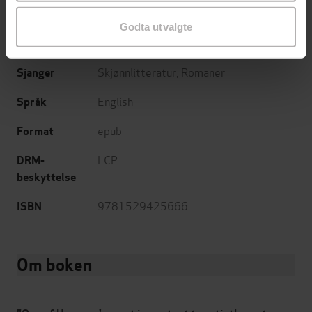
MacLehose Press
Forlag
Godta utvalgte
02.02.2023
Utgitt
Skjønnlitteratur
,
Romaner
Sjanger
English
Språk
epub
Format
LCP
DRM-
beskyttelse
9781529425666
ISBN
Om boken