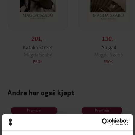
201,-
130,-
Katalin Street
Abigail
Magda Szabó
Magda Szabó
EBOK
EBOK
Andre har også kjøpt
Premium
Premium
Vinner av Rivertonprisen
Første gang på tilbud