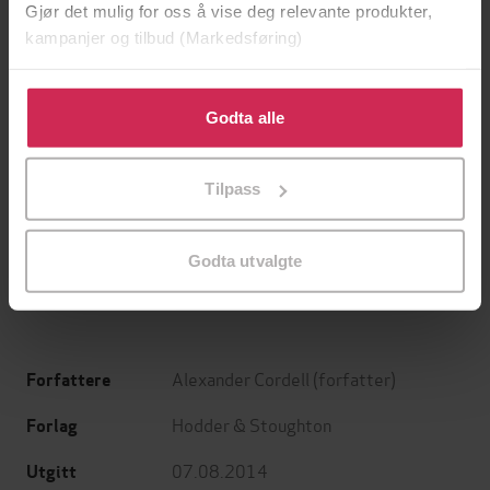
Gjør det mulig for oss å vise deg relevante produkter,
kampanjer og tilbud (Markedsføring)
Klikk på «Godta alle» for å gi oss ditt samtykke til å
bruke cookies for alle disse formålene. Du kan også
Godta alle
tilpasse ditt samtykke til spesifikke formål ved å klikke
på «Tilpass». Du kan når som helst trekke tilbake eller
199,-
349,-
Tilpass
endre ditt samtykke.
Minnesota
Utskudd
Jo Nesbø
Jørn Lier Horst
EBOK
EBOK
Godta utvalgte
Alexander Cordell
(forfatter)
Forfattere
Hodder & Stoughton
Forlag
07.08.2014
Utgitt