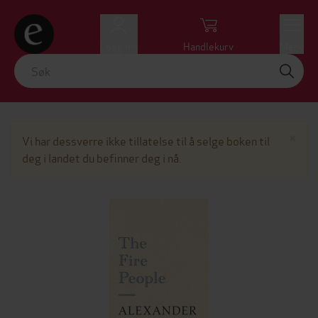
Logg inn
Handlekurv
Meny
Lu
×
Vi har dessverre ikke tillatelse til å selge boken til
deg i landet du befinner deg i nå.