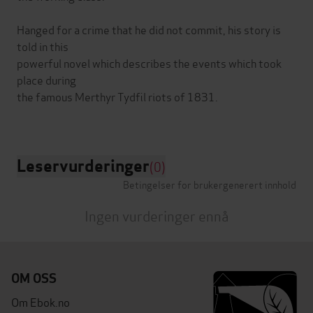
Hanged for a crime that he did not commit, his story is
told in this
powerful novel which describes the events which took
place during
the famous Merthyr Tydfil riots of 1831.
Leservurderinger
(0)
Betingelser for brukergenerert innhold
Ingen vurderinger ennå
OM OSS
Om Ebok.no