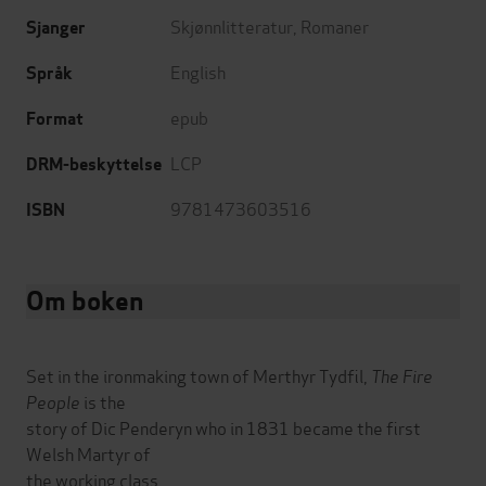
Skjønnlitteratur
,
Romaner
Sjanger
English
Språk
epub
Format
LCP
DRM-beskyttelse
9781473603516
ISBN
Om boken
Set in the ironmaking town of Merthyr Tydfil,
The Fire
People
is the
story of Dic Penderyn who in 1831 became the first
Welsh Martyr of
the working class.