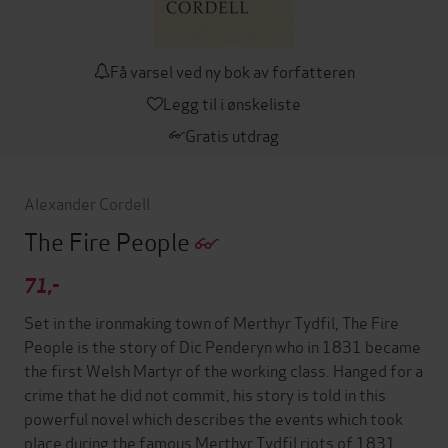
Få varsel ved ny bok av forfatteren
Legg til i ønskeliste
Gratis utdrag
Alexander Cordell
The Fire People
71,-
Set in the ironmaking town of Merthyr Tydfil, The Fire
People is the story of Dic Penderyn who in 1831 became
the first Welsh Martyr of the working class. Hanged for a
crime that he did not commit, his story is told in this
powerful novel which describes the events which took
place during the famous Merthyr Tydfil riots of 1831.