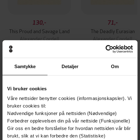
130,-
71,-
This Proud and Savage Land
The Deadly Eurasian
Alexander Cordell
Alexander Cordell
EBOK
EBOK
Samtykke
Detaljer
Om
Andre har også kjøpt
Vi bruker cookies
Premium
Premium
Våre nettsider benytter cookies (informasjonskapsler). Vi
Vinner av Rivertonprisen
bruker cookies til:
Nødvendige funksjoner på nettsiden (Nødvendige)
Forbedrer opplevelsen din på vår nettside (Funksjonelle)
Gir oss en bedre forståelse for hvordan nettsiden vår blir
brukt, slik at vi kan forbedre den (Statistiske)