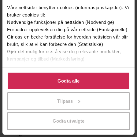
Våre nettsider benytter cookies (informasjonskapsler). Vi
bruker cookies til:
Nødvendige funksjoner på nettsiden (Nødvendige)
Forbedrer opplevelsen din på vår nettside (Funksjonelle)
Gir oss en bedre forståelse for hvordan nettsiden vår blir
brukt, slik at vi kan forbedre den (Statistiske)
Gjør det mulig for oss å vise deg relevante produkter,
kampanjer og tilbud (Markedsføring)
199,-
349,-
Minnesota
Utskudd
Klikk på «Godta alle» for å gi oss ditt samtykke til å
Jo Nesbø
Jørn Lier Horst
bruke cookies for alle disse formålene. Du kan også
Godta alle
EBOK
EBOK
tilpasse ditt samtykke til spesifikke formål ved å klikke
på «Tilpass». Du kan når som helst trekke tilbake eller
Tilpass
endre ditt samtykke.
Ukjent
(forfatter)
Forfattere
Godta utvalgte
Hachette Books Ireland
Forlag