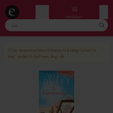
Logg inn
Handlekurv
Meny
Lu
×
Vi har dessverre ikke tillatelse til å selge boken til
deg i landet du befinner deg i nå.