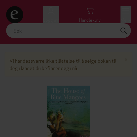
Logg inn
Handlekurv
Meny
Lu
×
Vi har dessverre ikke tillatelse til å selge boken til
deg i landet du befinner deg i nå.