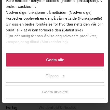
Våre nettsider benytter cookies (informasjonskapsler). Vi
bruker cookies til:
Nødvendige funksjoner på nettsiden (Nødvendige)
Forbedrer opplevelsen din på vår nettside (Funksjonelle)
Gir oss en bedre forståelse for hvordan nettsiden vår blir
brukt, slik at vi kan forbedre den (Statistiske)
Gjør det mulig for oss å vise deg relevante produkter,
kampanjer og tilbud (Markedsføring)
199,-
349,-
Klikk på «Godta alle» for å gi oss ditt samtykke til å
Minnesota
Utskudd
bruke cookies for alle disse formålene. Du kan også
Godta alle
Jo Nesbø
Jørn Lier Horst
tilpasse ditt samtykke til spesifikke formål ved å klikke
EBOK
EBOK
på «Tilpass». Du kan når som helst trekke tilbake eller
Tilpass
endre ditt samtykke.
Godta utvalgte
David Davidar
(forfatter)
Forfattere
Weidenfeld & Nicolson
Forlag