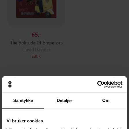
65,-
The Solitude Of Emperors
David Davidar
EBOK
Andre har også kjøpt
Samtykke
Detaljer
Om
Premium
Premium
Vinner av Rivertonprisen
Første gang på tilbud
Vi bruker cookies