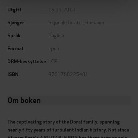
15.11.2012
Utgitt
Skjønnlitteratur
,
Romaner
Sjanger
English
Språk
epub
Format
LCP
DRM-beskyttelse
9781780225401
ISBN
Om boken
The captivating story of the Dorai family, spanning
nearly fifty years of turbulent Indian history. Not since
Vikram Seth's A SUITABLE BOY has there been an epic