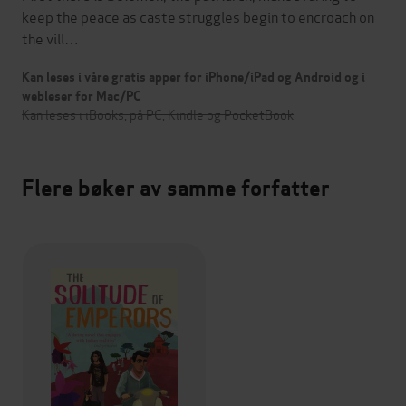
keep the peace as caste struggles begin to encroach on
the vill…
Kan leses i våre gratis apper for iPhone/iPad og Android og i
webleser for Mac/PC
Kan leses i iBooks, på PC, Kindle og PocketBook
Flere bøker av samme forfatter