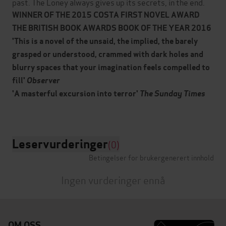
past. The Loney always gives up its secrets, in the end.
WINNER OF THE 2015 COSTA FIRST NOVEL AWARD
THE BRITISH BOOK AWARDS BOOK OF THE YEAR 2016
'This is a novel of the unsaid, the implied, the barely
grasped or understood, crammed with dark holes and
blurry spaces that your imagination feels compelled to
fill'
Observer
'A masterful excursion into terror'
The Sunday Times
Leservurderinger
(0)
Betingelser for brukergenerert innhold
Ingen vurderinger ennå
OM OSS