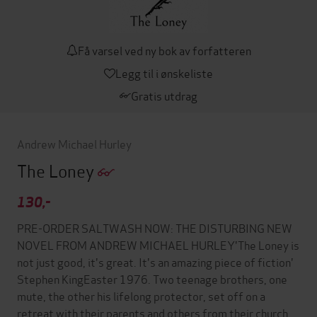
Få varsel ved ny bok av forfatteren
Legg til i ønskeliste
Gratis utdrag
Andrew Michael Hurley
The Loney
130,-
PRE-ORDER SALTWASH NOW: THE DISTURBING NEW
NOVEL FROM ANDREW MICHAEL HURLEY'The Loney is
not just good, it's great. It's an amazing piece of fiction'
Stephen KingEaster 1976. Two teenage brothers, one
mute, the other his lifelong protector, set off on a
retreat with their parents and others from their church