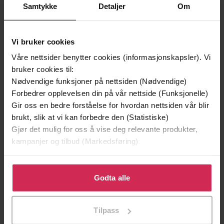
Samtykke
Detaljer
Om
Vi bruker cookies
Våre nettsider benytter cookies (informasjonskapsler). Vi
bruker cookies til:
Nødvendige funksjoner på nettsiden (Nødvendige)
Forbedrer opplevelsen din på vår nettside (Funksjonelle)
199,-
349,-
Gir oss en bedre forståelse for hvordan nettsiden vår blir
brukt, slik at vi kan forbedre den (Statistiske)
Minnesota
Utskudd
Gjør det mulig for oss å vise deg relevante produkter,
Jo Nesbø
Jørn Lier Horst
kampanjer og tilbud (Markedsføring)
EBOK
EBOK
Klikk på «Godta alle» for å gi oss ditt samtykke til å
bruke cookies for alle disse formålene. Du kan også
Godta alle
tilpasse ditt samtykke til spesifikke formål ved å klikke
'Full of unnerving terror . . . amazing'
Undertittel
på «Tilpass». Du kan når som helst trekke tilbake eller
Stephen King
Tilpass
endre ditt samtykke.