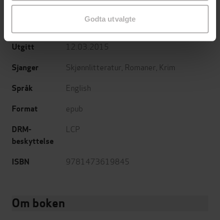
Andrew Michael Hurley
(forfatter)
Forfattere
Godta utvalgte
John Murray
Forlag
12.03.2015
Utgitt
Skjønnlitteratur
,
Romaner
,
Krim
Sjanger
English
Språk
epub
Format
LCP
DRM-
beskyttelse
9781473619845
ISBN
Om boken