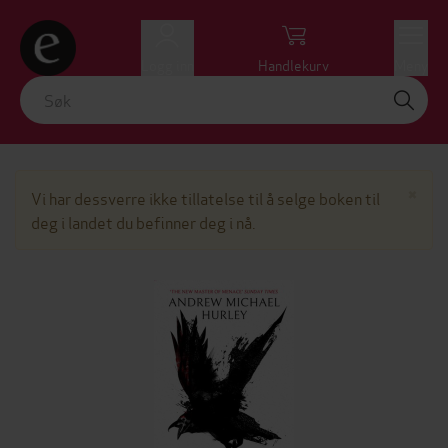
Logg inn
Handlekurv
Meny
Lu
×
Vi har dessverre ikke tillatelse til å selge boken til
deg i landet du befinner deg i nå.