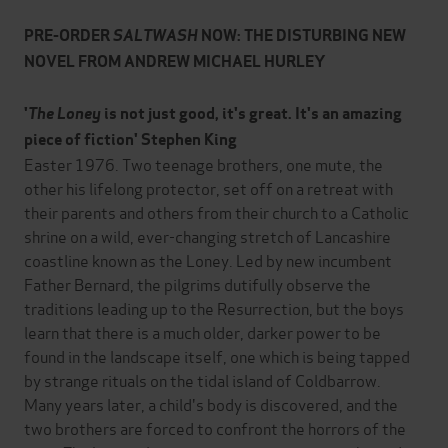
PRE-ORDER
SALTWASH
NOW: THE DISTURBING NEW
NOVEL FROM ANDREW MICHAEL HURLEY
'
The Loney
is not just good, it's great. It's an amazing
piece of fiction' Stephen King
Easter 1976. Two teenage brothers, one mute, the
other his lifelong protector, set off on a retreat with
their parents and others from their church to a Catholic
shrine on a wild, ever-changing stretch of Lancashire
coastline known as the Loney. Led by new incumbent
Father Bernard, the pilgrims dutifully observe the
traditions leading up to the Resurrection, but the boys
learn that there is a much older, darker power to be
found in the landscape itself, one which is being tapped
by strange rituals on the tidal island of Coldbarrow.
Many years later, a child's body is discovered, and the
two brothers are forced to confront the horrors of the