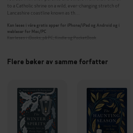
to a Catholic shrine on a wild, ever-changing stretch of
Lancashire coastline known as th…
Kan leses i våre gratis apper for iPhone/iPad og Android og i
webleser for Mac/PC
Kan leses i iBooks, på PC, Kindle og PocketBook
Flere bøker av samme forfatter