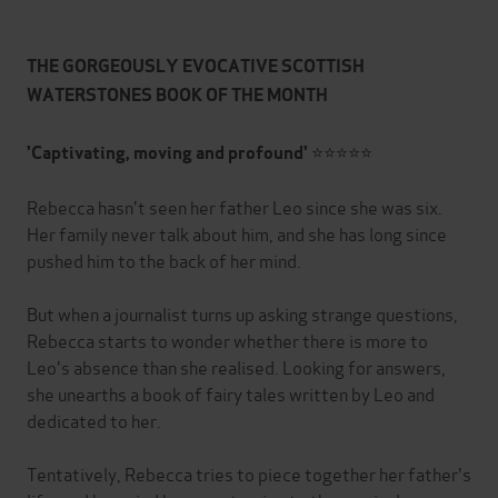
THE GORGEOUSLY EVOCATIVE SCOTTISH
WATERSTONES BOOK OF THE MONTH
⭐⭐⭐⭐⭐
'Captivating, moving and profound'
Rebecca hasn't seen her father Leo since she was six.
Her family never talk about him, and she has long since
pushed him to the back of her mind.
But when a journalist turns up asking strange questions,
Rebecca starts to wonder whether there is more to
Leo's absence than she realised. Looking for answers,
she unearths a book of fairy tales written by Leo and
dedicated to her.
Tentatively, Rebecca tries to piece together her father's