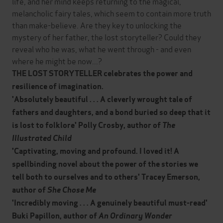
life, and her mind keeps returning to the magical,
melancholic fairy tales, which seem to contain more truth
than make-believe. Are they key to unlocking the
mystery of her father, the lost storyteller? Could they
reveal who he was, what he went through - and even
where he might be now...?
THE LOST STORYTELLER celebrates the power and
resilience of imagination.
'Absolutely beautiful . . . A cleverly wrought tale of
fathers and daughters, and a bond buried so deep that it
is lost to folklore' Polly Crosby, author of
The
Illustrated Child
'Captivating, moving and profound. I loved it! A
spellbinding novel about the power of the stories we
tell both to ourselves and to others' Tracey Emerson,
author of
She Chose Me
'Incredibly moving . . . A genuinely beautiful must-read'
Buki Papillon, author of
An Ordinary Wonder