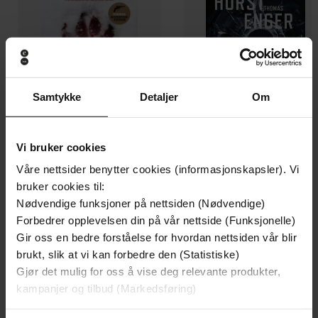
Samtykke
Detaljer
Om
Vi bruker cookies
199,-
349,-
Minnesota
Utskudd
Våre nettsider benytter cookies (informasjonskapsler). Vi
Jo Nesbø
Jørn Lier Horst
bruker cookies til:
EBOK
EBOK
Nødvendige funksjoner på nettsiden (Nødvendige)
Forbedrer opplevelsen din på vår nettside (Funksjonelle)
Gir oss en bedre forståelse for hvordan nettsiden vår blir
brukt, slik at vi kan forbedre den (Statistiske)
Gjør det mulig for oss å vise deg relevante produkter,
An enchanting debut novel about family
Undertittel
kampanjer og tilbud (Markedsføring)
secrets and fairytales