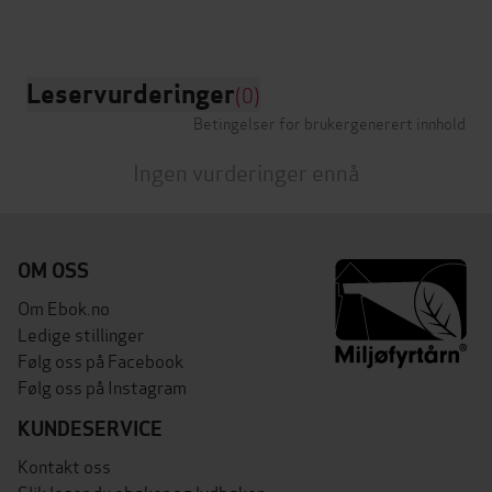
Leservurderinger
(0)
Betingelser for brukergenerert innhold
Ingen vurderinger ennå
OM OSS
Om Ebok.no
Ledige stillinger
Følg oss på Facebook
Følg oss på Instagram
KUNDESERVICE
Kontakt oss
Slik leser du ebøker og lydbøker