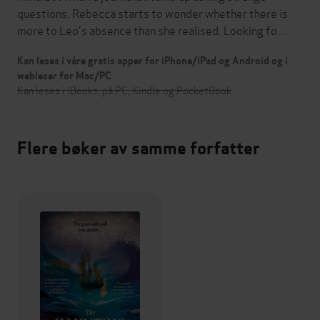
questions, Rebecca starts to wonder whether there is
more to Leo's absence than she realised. Looking fo…
Kan leses i våre gratis apper for iPhone/iPad og Android og i
webleser for Mac/PC
Kan leses i iBooks, på PC, Kindle og PocketBook
Flere bøker av samme forfatter