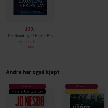
130,-
The Haunting of Hero's Bay
Amanda Block
EBOK
Andre har også kjøpt
Premium
Premium
Vinner av Rivertonprisen
Første gang på tilbud