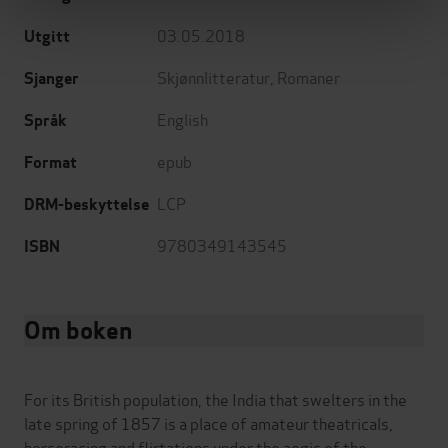
03.05.2018
Utgitt
Skjønnlitteratur
,
Romaner
Sjanger
English
Språk
epub
Format
LCP
DRM-beskyttelse
9780349143545
ISBN
Om boken
For its British population, the India that swelters in the
late spring of 1857 is a place of amateur theatricals,
horseracing and flirtations under the aegis of the