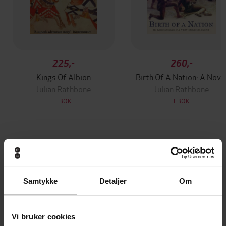
225,-
260,-
Kings Of Albion
Birth Of A Nation: A Nove
Julian Rathbone
Julian Rathbone
EBOK
EBOK
Andre har også kjøpt
Samtykke
Detaljer
Om
Premium
Premium
Vinner av Rivertonprisen
Første gang på tilbud
Vi bruker cookies