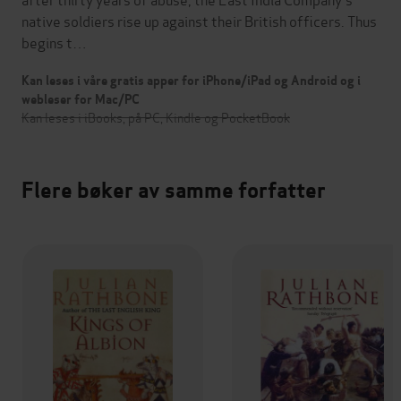
native soldiers rise up against their British officers. Thus
begins t…
Kan leses i våre gratis apper for iPhone/iPad og Android og i
webleser for Mac/PC
Kan leses i iBooks, på PC, Kindle og PocketBook
Flere bøker av samme forfatter