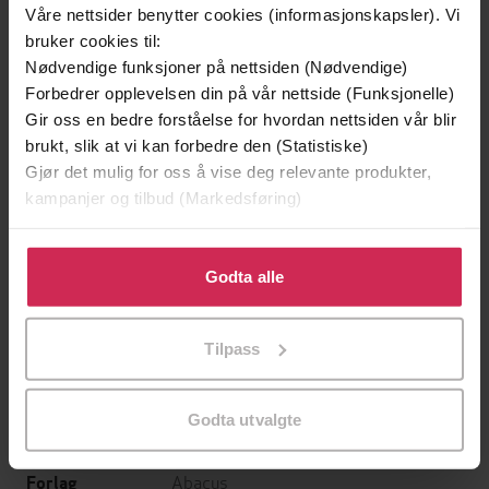
Våre nettsider benytter cookies (informasjonskapsler). Vi
bruker cookies til:
Nødvendige funksjoner på nettsiden (Nødvendige)
Forbedrer opplevelsen din på vår nettside (Funksjonelle)
Gir oss en bedre forståelse for hvordan nettsiden vår blir
brukt, slik at vi kan forbedre den (Statistiske)
Gjør det mulig for oss å vise deg relevante produkter,
kampanjer og tilbud (Markedsføring)
199,-
349,-
Klikk på «Godta alle» for å gi oss ditt samtykke til å
Minnesota
Utskudd
bruke cookies for alle disse formålene. Du kan også
Godta alle
Jo Nesbø
Jørn Lier Horst
tilpasse ditt samtykke til spesifikke formål ved å klikke
EBOK
EBOK
på «Tilpass». Du kan når som helst trekke tilbake eller
Tilpass
endre ditt samtykke.
Godta utvalgte
Julian Rathbone
(forfatter)
Forfattere
Abacus
Forlag