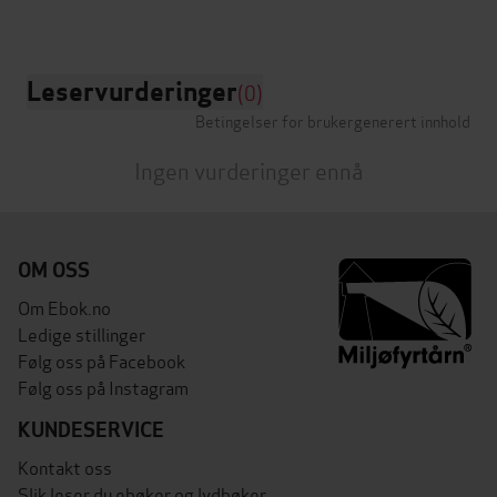
Leservurderinger
(0)
Betingelser for brukergenerert innhold
Ingen vurderinger ennå
OM OSS
Om Ebok.no
Ledige stillinger
Følg oss på Facebook
Følg oss på Instagram
KUNDESERVICE
Kontakt oss
Slik leser du ebøker og lydbøker