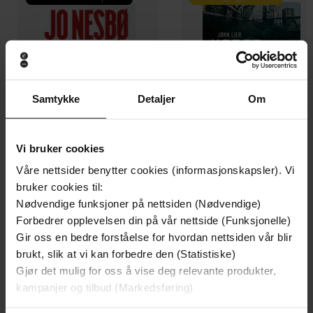
Samtykke
Detaljer
Om
Vi bruker cookies
Våre nettsider benytter cookies (informasjonskapsler). Vi
bruker cookies til:
199,-
349,-
Nødvendige funksjoner på nettsiden (Nødvendige)
Minnesota
Utskudd
Forbedrer opplevelsen din på vår nettside (Funksjonelle)
Jo Nesbø
Jørn Lier Horst
Gir oss en bedre forståelse for hvordan nettsiden vår blir
EBOK
EBOK
brukt, slik at vi kan forbedre den (Statistiske)
Gjør det mulig for oss å vise deg relevante produkter,
kampanjer og tilbud (Markedsføring)