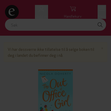
Logg inn
Handlekurv
Meny
Lu
×
Vi har dessverre ikke tillatelse til å selge boken til
deg i landet du befinner deg i nå.