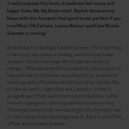
'I really enjoyed this book, it made me feel sunny and
happy' Kate,
Me, My Books and I
.
Banish those winter
blues with this fantastic feel-good novel, perfect if you
love Mhairi McFarlane, Joanna Bolouri and Cate Woods.
Summer is coming!
Alice Roberts is having a rubbish summer. She's terrified
of her boss, her career is stalling, and she's just been
dumped - by text message. But things are about to
change... When her boss Olivia is taken ill, Alice is sent on
the work trip of a lifetime: to a villa in Sicily, to edit the
autobiography of Hollywood bad boy Luther Carson. But
it's not all yachts, nightclubs and Camparis. Luther's
arrogant agent Sam wants him to ditch the book. Luther
himself is gorgeous, charming and impossible to read.
There only seems to be one way to get his attention, and
it's not one her boss would approve of. Alice is out of the
office, and into deep trouble...