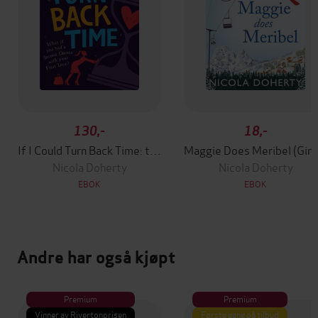
130,-
18,-
If I Could Turn Back Time: the laugh-out-loud love story of the year!
Maggie Does M
Nicola Doherty
Nicola Doherty
EBOK
EBOK
Andre har også kjøpt
Premium
Premium
Vinner av Rivertonprisen
Første gang på tilbud