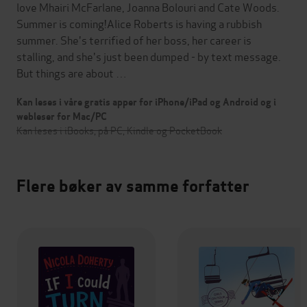
love Mhairi McFarlane, Joanna Bolouri and Cate Woods.
Summer is coming!Alice Roberts is having a rubbish
summer. She's terrified of her boss, her career is
stalling, and she's just been dumped - by text message.
But things are about …
Kan leses i våre gratis apper for iPhone/iPad og Android og i
webleser for Mac/PC
Kan leses i iBooks, på PC, Kindle og PocketBook
Flere bøker av samme forfatter