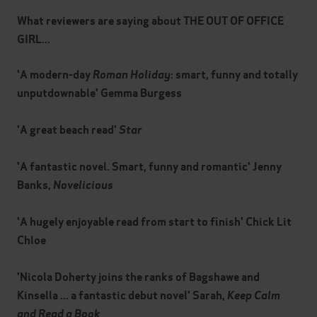
What reviewers are saying about THE OUT OF OFFICE
GIRL...
'A modern-day
Roman Holiday
: smart, funny and totally
unputdownable' Gemma Burgess
'A great beach read'
Star
'A fantastic novel. Smart, funny and romantic' Jenny
Banks,
Novelicious
'A hugely enjoyable read from start to finish' Chick Lit
Chloe
'Nicola Doherty joins the ranks of Bagshawe and
Kinsella ... a fantastic debut novel' Sarah,
Keep Calm
and Read a Book