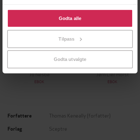
Klikk på «Godta alle» for å gi oss ditt samtykke til å
bruke cookies for alle disse formålene. Du kan også
Godta alle
tilpasse ditt samtykke til spesifikke formål ved å klikke
på «Tilpass». Du kan når som helst trekke tilbake eller
Tilpass
endre ditt samtykke.
199,-
349,-
Godta utvalgte
Minnesota
Utskudd
Jo Nesbø
Jørn Lier Horst
EBOK
EBOK
Thomas Keneally
(forfatter)
Forfattere
Sceptre
Forlag