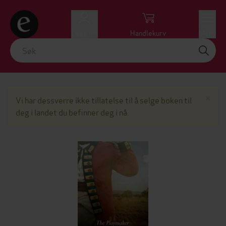
Logg inn
Handlekurv
Meny
Lu
×
Vi har dessverre ikke tillatelse til å selge boken til
deg i landet du befinner deg i nå.