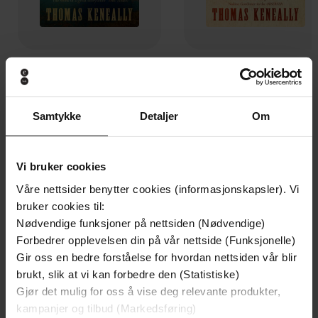
130,-
225,-
A River Town
A Family Madness
Thomas Keneally
Thomas Keneally
Samtykke
Detaljer
Om
EBOK
EBOK
Vi bruker cookies
Våre nettsider benytter cookies (informasjonskapsler). Vi
Andre har også kjøpt
bruker cookies til:
Nødvendige funksjoner på nettsiden (Nødvendige)
Premium
Premium
Forbedrer opplevelsen din på vår nettside (Funksjonelle)
Vinner av Rivertonprisen
Første gang på tilbud
Gir oss en bedre forståelse for hvordan nettsiden vår blir
brukt, slik at vi kan forbedre den (Statistiske)
Gjør det mulig for oss å vise deg relevante produkter,
kampanjer og tilbud (Markedsføring)