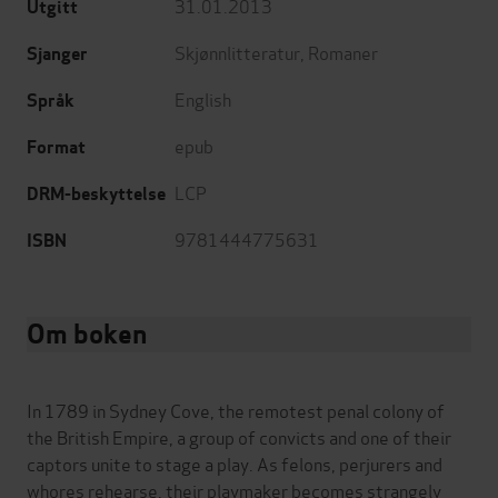
31.01.2013
Utgitt
Skjønnlitteratur
,
Romaner
Sjanger
English
Språk
epub
Format
LCP
DRM-beskyttelse
9781444775631
ISBN
Om boken
In 1789 in Sydney Cove, the remotest penal colony of
the British Empire, a group of convicts and one of their
captors unite to stage a play. As felons, perjurers and
whores rehearse, their playmaker becomes strangely