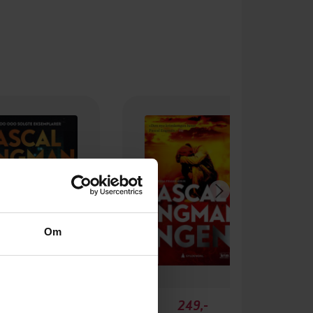
Om
349,-
249,-