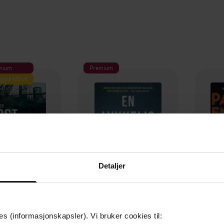
mium
Premium
g på tilbud
Detaljer
es (informasjonskapsler). Vi bruker cookies til:
349,-
149,-