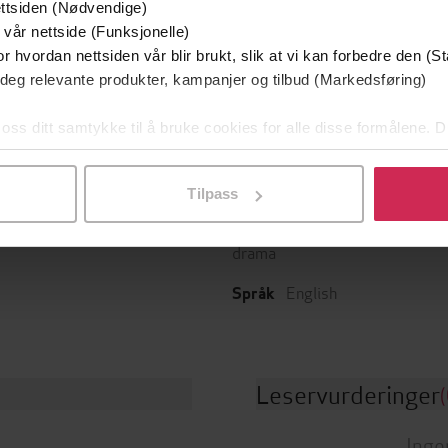
ttsiden (Nødvendige)
Utskudd
En lykkelig familie
 vår nettside (Funksjonelle)
 Lier Horst
Stian Hjelvin Andersen
P
r hvordan nettsiden vår blir brukt, slik at vi kan forbedre den (St
EBOK
EBOK
 deg relevante produkter, kampanjer og tilbud (Markedsføring)
 oss ditt samtykke til å bruke cookies for alle disse formålene. D
l ved å klikke på «Tilpass». Du kan når som helst trekke tilbake
MLP
Sjanger
g
Tilpass
Skjønnlitteratur
,
Romantikk og
31.07.2025
t
drama
English
Språk
Leservurderinger
(
Inge