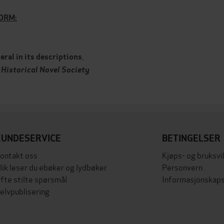
TORM:
,
eral in its descriptions
'
Historical Novel Society
KUNDESERVICE
BETINGELSER
ontakt oss
Kjøps- og bruksvi
lik leser du ebøker og lydbøker
Personvern
fte stilte spørsmål
Informasjonskaps
elvpublisering