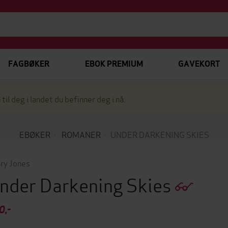
FAGBØKER
EBOK PREMIUM
GAVEKORT
 til deg i landet du befinner deg i nå.
EBØKER
ROMANER
UNDER DARKENING SKIES
ary Jones
nder Darkening Skies
0,-