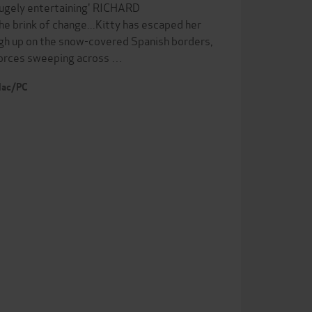
ugely entertaining' RICHARD
 brink of change...Kitty has escaped her
high up on the snow-covered Spanish borders,
 forces sweeping across …
 Mac/PC