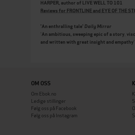
HARPER, author of LIVE WELL TO 101
Reviews for FRONTLINE and EYE OF THE S
'An enthralling tale'
Daily Mirror
'
,
An
ambitious, sweeping epic of a story
visc
and
written with great insight and empathy
OM OSS
Om Ebok.no
K
Ledige stillinger
S
Følg oss på Facebook
O
Følg oss på Instagram
S