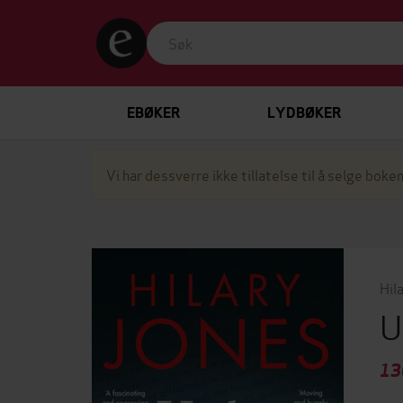
EBØKER
LYDBØKER
Vi har dessverre ikke tillatelse til å selge boken
Hil
U
13