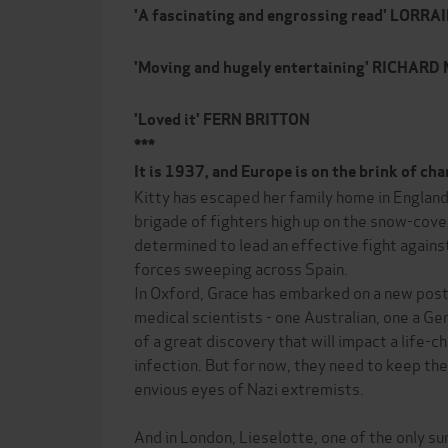
'A fascinating and engrossing read' LORR
'Moving and hugely entertaining' RICHAR
'Loved it' FERN BRITTON
***
It is 1937, and Europe is on the brink of cha
Kitty has escaped her family home in England 
brigade of fighters high up on the snow-cov
determined to lead an effective fight agains
forces sweeping across Spain.
In Oxford, Grace has embarked on a new post
medical scientists - one Australian, one a Ge
of a great discovery that will impact a life-
infection. But for now, they need to keep the
envious eyes of Nazi extremists.
And in London, Lieselotte, one of the only s