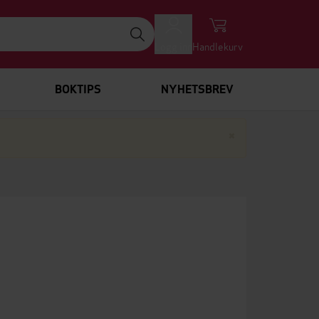
Logg inn
Handlekurv
BOKTIPS
NYHETSBREV
Lukk
×