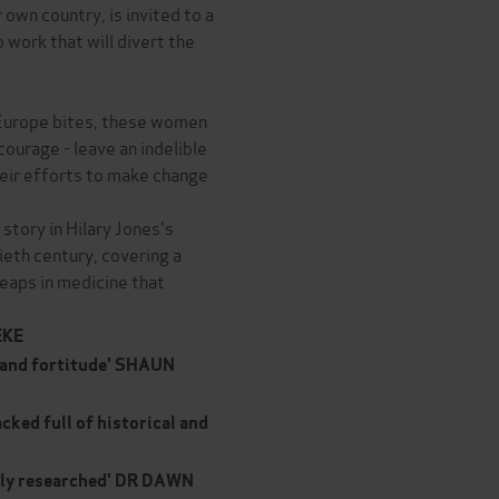
 own country, is invited to a
 work that will divert the
n Europe bites, these women
courage - leave an indelible
their efforts to make change
ory in Hilary Jones's
ieth century, covering a
leaps in medicine that
EKE
n and fortitude' SHAUN
cked full of historical and
antly researched' DR DAWN