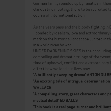
German family rounded up by fanatics in their
clandestine meeting, there to be recruited to
course of international action.
As the years pass and the bloody fighting i
- bonded by idealism, love and extraordinary 
mark on the historical landscape , united in 
in a world riven by war.
UNDER DARKENING SKIES is the concluding st
compelling and dramatic trilogy of the twent
time of upheaval, conflict and extraordinary 
affect how we lead our lives now.
'A brilliantly sweeping drama' ANTON DU B
'An exciting tale of intrigue, determinatio
WALLACE
'A
compelling story, great characters and pa
medical detail' ED BALLS
'This book is a real page-turner and brilli