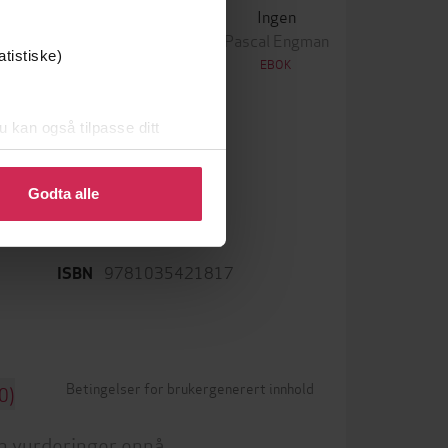
Krigen
Ingen
ascal Engman
Pascal Engman
atistiske)
EBOK
EBOK
u kan også tilpasse ditt
 eller endre ditt samtykke.
epub
Format
Godta alle
LCP
DRM-beskyttelse
9781035421817
ISBN
Betingelser for brukergenerert innhold
0)
n vurderinger ennå