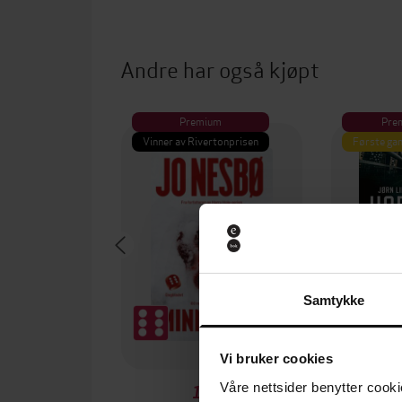
Andre har også kjøpt
Premium
Pre
Vinner av Rivertonprisen
Første gan
Samtykke
Vi bruker cookies
Våre nettsider benytter cooki
199,-