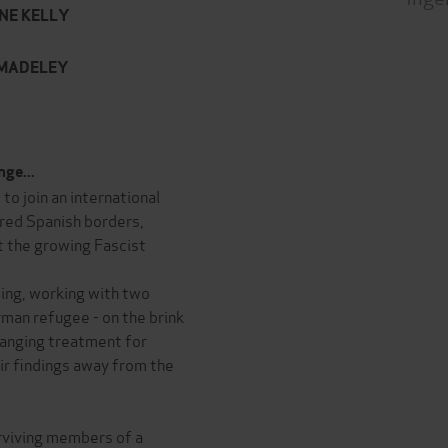
AINE KELLY
D MADELEY
nge...
to join an international
ered Spanish borders,
t the growing Fascist
ing, working with two
rman refugee - on the brink
changing treatment for
ir findings away from the
urviving members of a