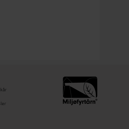
lkår
ler