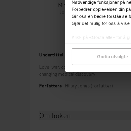
Nødvendige funksjoner på ne
Minnesota
Forbedrer opplevelsen din på
Jo Nesbø
Jørn
Gir oss en bedre forståelse fo
EBOK
Gjør det mulig for oss å vise
Klikk på «Godta alle» for å gi
samtykke til spesifikke formå
Undertittel
Forla
Godta utvalgte
Love, war, courage - and a life-
Utgit
changing medical discovery
Hilary Jones
(forfatter)
Forfattere
Om boken