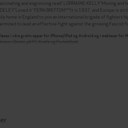
fascinating and engrossing read' LORRAINE KELLY'Moving and h
ELEY'Loved it' FERN BRITTON***It is 1937, and Europe is on the
ily home in England to join an international brigade of fighters 
ermined to lead an effective fight against the growing Fascist
leses i våre gratis apper for iPhone/iPad og Android og i webleser for
leses i iBooks, på PC, Kindle og PocketBook
ter