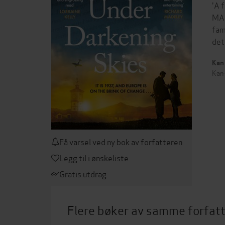
'A 
MAD
fam
det
Kan 
Kan 
Få varsel ved ny bok av forfatteren
Legg til i ønskeliste
Gratis utdrag
Flere bøker av samme forfat