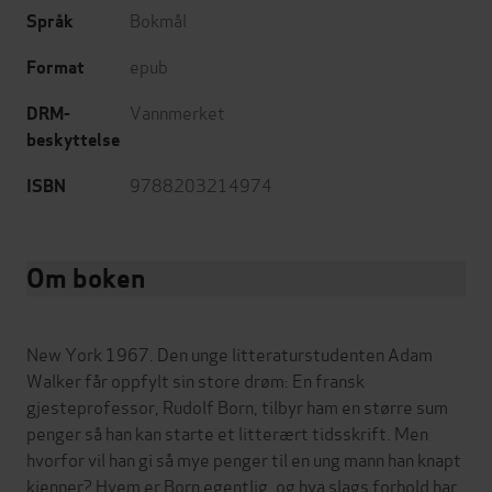
Bokmål
Språk
epub
Format
Vannmerket
DRM-
beskyttelse
9788203214974
ISBN
Om boken
New York 1967. Den unge litteraturstudenten Adam
Walker får oppfylt sin store drøm: En fransk
gjesteprofessor, Rudolf Born, tilbyr ham en større sum
penger så han kan starte et litterært tidsskrift. Men
hvorfor vil han gi så mye penger til en ung mann han knapt
kjenner? Hvem er Born egentlig, og hva slags forhold har