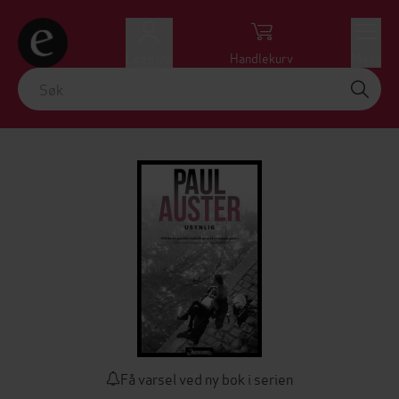
Logg inn
Handlekurv
Meny
Få varsel ved ny bok i serien