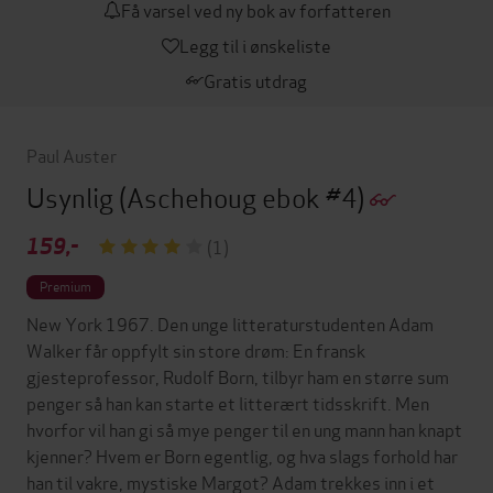
Få varsel ved ny bok av forfatteren
Legg til i ønskeliste
Gratis utdrag
Paul Auster
Usynlig
(Aschehoug ebok #4)
159,-
(1)
Premium
New York 1967. Den unge litteraturstudenten Adam
Walker får oppfylt sin store drøm: En fransk
gjesteprofessor, Rudolf Born, tilbyr ham en større sum
penger så han kan starte et litterært tidsskrift. Men
hvorfor vil han gi så mye penger til en ung mann han knapt
kjenner? Hvem er Born egentlig, og hva slags forhold har
han til vakre, mystiske Margot? Adam trekkes inn i et