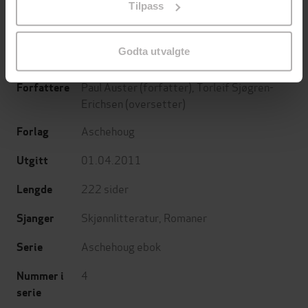
Tilpass
endre ditt samtykke.
EBOK
EBOK
Godta utvalgte
Paul Auster
(forfatter),
Torleif Sjøgren-
Forfattere
Erichsen
(oversetter)
Aschehoug
Forlag
01.04.2011
Utgitt
222
sider
Lengde
Skjønnlitteratur
,
Romaner
Sjanger
Aschehoug ebok
Serie
4
Nummer i
serie