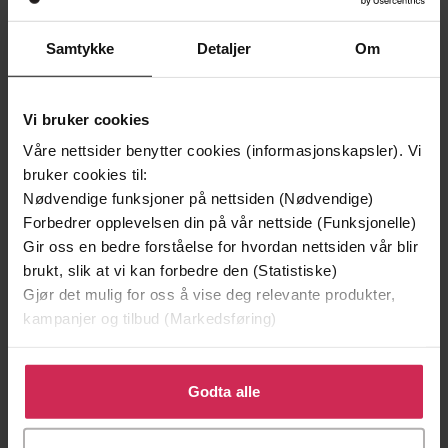
Andre har også kjøpt
Samtykke
Detaljer
Om
Premium
Vi bruker cookies
Våre nettsider benytter cookies (informasjonskapsler). Vi
bruker cookies til:
Nødvendige funksjoner på nettsiden (Nødvendige)
Forbedrer opplevelsen din på vår nettside (Funksjonelle)
Gir oss en bedre forståelse for hvordan nettsiden vår blir
brukt, slik at vi kan forbedre den (Statistiske)
Gjør det mulig for oss å vise deg relevante produkter,
kampanjer og tilbud (Markedsføring)
Klikk på «Godta alle» for å gi oss ditt samtykke til å
149,-
199,-
bruke cookies for alle disse formålene. Du kan også
Godta alle
tilpasse ditt samtykke til spesifikke formål ved å klikke
Jenta som ble igjen
Tante Ulrikkes vei
på «Tilpass». Du kan når som helst trekke tilbake eller
Jojo Moyes
Zeshan Shakar