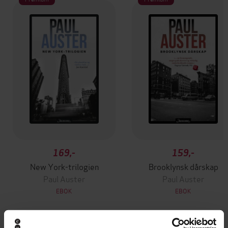
169,-
159,-
New York-trilogien
Brooklynsk dårskap
Paul Auster
Paul Auster
EBOK
EBOK