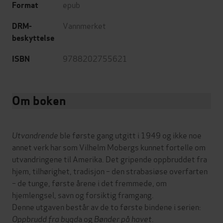
epub
Format
Vannmerket
DRM-
beskyttelse
9788202755621
ISBN
Om boken
Utvandrende
ble første gang utgitt i 1949 og ikke noe
annet verk har som Vilhelm Mobergs kunnet fortelle om
utvandringene til Amerika. Det gripende oppbruddet fra
hjem, tilhørighet, tradisjon – den strabasiøse overfarten
– de tunge, første årene i det fremmede, om
hjemlengsel, savn og forsiktig framgang.
Denne utgaven består av de to første bindene i serien:
Oppbrudd fra bygd
a og
Bønder på havet
.