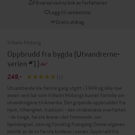
Få varsel ved ny bok av forfatteren
Legg til i ønskeliste
Gratis utdrag
Vilhelm Moberg
Oppbrudd fra bygda
(Utvandrerne-
serien #1)
249,-
(1)
Utvandrende ble første gang utgitt i 1949 og ikke noe
annet verk har som Vilhelm Mobergs kunnet fortelle om
utvandringene til Amerika. Det gripende oppbruddet fra
hjem, tilhørighet, tradisjon – den strabasiøse overfarten
– de tunge, første årene i det fremmede, om
hjemlengsel, savn og forsiktig framgang.Denne utgaven
består av de to første bindene i serien: Oppbrudd fra