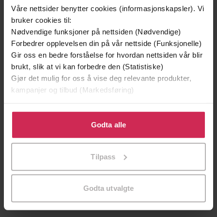
Våre nettsider benytter cookies (informasjonskapsler). Vi
Vinner av Rivertonprisen
Første gang på tilbud
bruker cookies til:
Nødvendige funksjoner på nettsiden (Nødvendige)
Forbedrer opplevelsen din på vår nettside (Funksjonelle)
Gir oss en bedre forståelse for hvordan nettsiden vår blir
brukt, slik at vi kan forbedre den (Statistiske)
Gjør det mulig for oss å vise deg relevante produkter,
kampanjer og tilbud (Markedsføring)
Klikk på «Godta alle» for å gi oss ditt samtykke til å
bruke cookies for alle disse formålene. Du kan også
Godta alle
tilpasse ditt samtykke til spesifikke formål ved å klikke
199,-
349,-
på «Tilpass». Du kan når som helst trekke tilbake eller
Minnesota
Utskudd
Tilpass
endre ditt samtykke.
Jo Nesbø
Jørn Lier Horst
EBOK
EBOK
Godta utvalgte