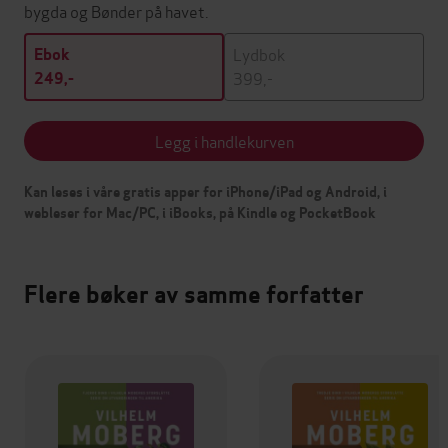
bygda og Bønder på havet.
Lydbok
Ebok
399,-
249,-
Legg i handlekurven
Kan leses i våre gratis apper for iPhone/iPad og Android, i
webleser for Mac/PC, i iBooks, på Kindle og PocketBook
Flere bøker av samme forfatter