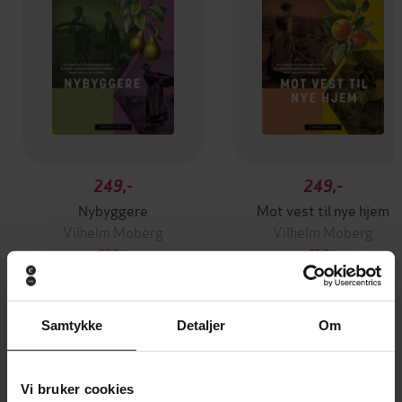
249,-
249,-
Nybyggere
Mot vest til nye hjem
Vilhelm Moberg
Vilhelm Moberg
EBOK
EBOK
Samtykke
Detaljer
Om
Andre har også kjøpt
Vi bruker cookies
Premium
Premium