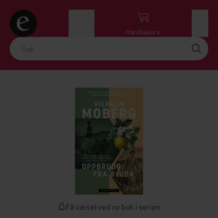
Logg inn
Handlekurv
Meny
Få varsel ved ny bok i serien