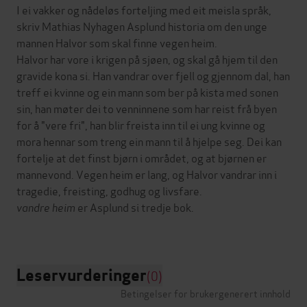
I ei vakker og nådeløs forteljing med eit meisla språk,
skriv Mathias Nyhagen Asplund historia om den unge
mannen Halvor som skal finne vegen heim.
Halvor har vore i krigen på sjøen, og skal gå hjem til den
gravide kona si. Han vandrar over fjell og gjennom dal, han
treff ei kvinne og ein mann som ber på kista med sonen
sin, han møter dei to venninnene som har reist frå byen
for å "vere fri", han blir freista inn til ei ung kvinne og
mora hennar som treng ein mann til å hjelpe seg. Dei kan
fortelje at det finst bjørn i området, og at bjørnen er
mannevond. Vegen heim er lang, og Halvor vandrar inn i
tragedie, freisting, godhug og livsfare.
vandre heim
er Asplund si tredje bok.
Leservurderinger
(0)
Betingelser for brukergenerert innhold