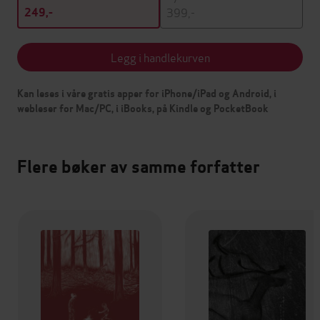
399,-
249,-
Legg i handlekurven
Kan leses i våre gratis apper for iPhone/iPad og Android, i
webleser for Mac/PC, i iBooks, på Kindle og PocketBook
Flere bøker av samme forfatter