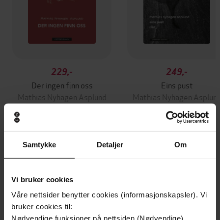
229,-
249,-
Der ingen finn oss
Eins pust
Mathias Nyhagen Asplund
Mathias Nyhagen Asplun
EBOK
EBOK
Samtykke
Detaljer
Om
Andre har også kjøpt
Vi bruker cookies
Premium
Premium
Våre nettsider benytter cookies (informasjonskapsler). Vi
Vinner av Rivertonprisen
Første gang på tilbud
bruker cookies til:
Nødvendige funksjoner på nettsiden (Nødvendige)