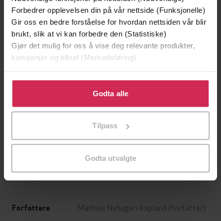
Forbedrer opplevelsen din på vår nettside (Funksjonelle)
Gir oss en bedre forståelse for hvordan nettsiden vår blir
brukt, slik at vi kan forbedre den (Statistiske)
Gjør det mulig for oss å vise deg relevante produkter,
kampanjer og tilbud (Markedsføring)
Klikk på «Godta alle» for å gi oss ditt samtykke til å
bruke cookies for alle disse formålene. Du kan også
Godta alle
tilpasse ditt samtykke til spesifikke formål ved å klikke
199,-
349,-
på «Tilpass». Du kan når som helst trekke tilbake eller
Tilpass
Minnesota
Utskudd
endre ditt samtykke.
Jo Nesbø
Jørn Lier Horst
EBOK
EBOK
Godta utvalgte
Mathias Nyhagen Asplund
(forfatter)
Forfattere