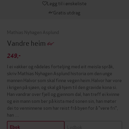
Legg til i ønskeliste
Gratis utdrag
Mathias Nyhagen Asplund
Vandre heim
249,-
I ei vakker og nådeløs forteljing med eit meisla språk,
skriv Mathias Nyhagen Asplund historia om den unge
mannen Halvor som skal finne vegen heim.Halvor har vore
i krigen på sjøen, og skal gå hjem til den gravide kona si.
Han vandrar over fjell og gjennom dal, han treff ei kvinne
og ein mann som ber på kista med sonen sin, han møter
dei to venninnene som har reist frå byen for å "vere fri",
han …
Lydbok
Ebok