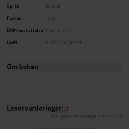
Bokmål
Språk
epub
Format
Vannmerket
DRM-beskyttelse
9788205438798
ISBN
Om boken
Leservurderinger
(0)
Betingelser for brukergenerert innhold
Ingen vurderinger ennå