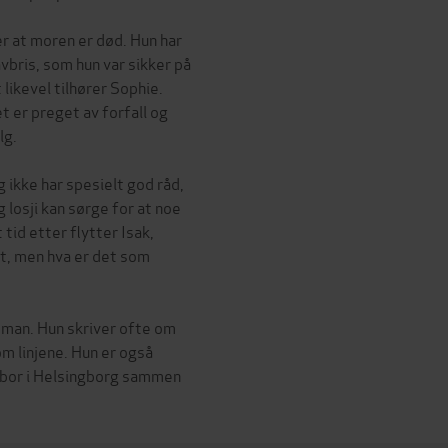
er at moren er død. Hun har
vbris, som hun var sikker på
likevel tilhører Sophie.
t er preget av forfall og
lg.
 ikke har spesielt god råd,
losji kan sørge for at noe
tid etter flytter Isak,
it, men hva er det som
oman. Hun skriver ofte om
m linjene. Hun er også
n bor i Helsingborg sammen