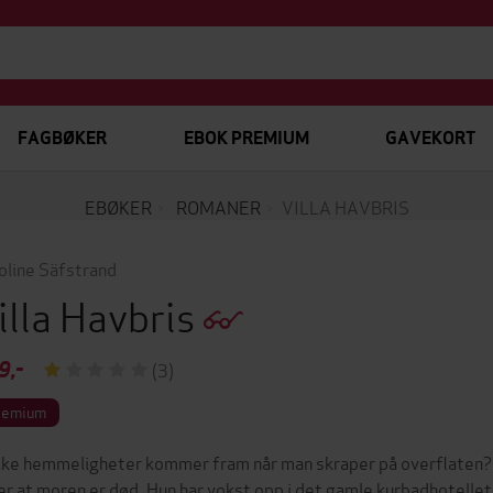
FAGBØKER
EBOK PREMIUM
GAVEKORT
EBØKER
ROMANER
VILLA HAVBRIS
oline Säfstrand
illa Havbris
9,-
(3)
remium
lke hemmeligheter kommer fram når man skraper på overflaten? S
er at moren er død. Hun har vokst opp i det gamle kurbadhotellet 