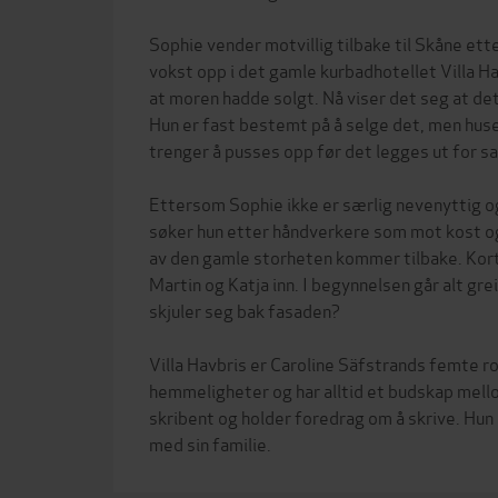
Sophie vender motvillig tilbake til Skåne ett
vokst opp i det gamle kurbadhotellet Villa Ha
at moren hadde solgt. Nå viser det seg at det 
Hun er fast bestemt på å selge det, men huse
trenger å pusses opp før det legges ut for sa
Ettersom Sophie ikke er særlig nevenyttig og
søker hun etter håndverkere som mot kost og 
av den gamle storheten kommer tilbake. Kort 
Martin og Katja inn. I begynnelsen går alt gre
skjuler seg bak fasaden?
Villa Havbris er Caroline Säfstrands femte r
hemmeligheter og har alltid et budskap mello
skribent og holder foredrag om å skrive. Hu