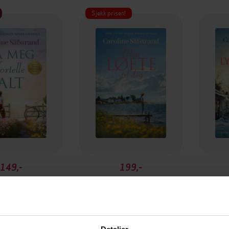
Sjekk prisen!
149,-
199,-
 fortelle alt
Mitt løfte til deg
En
ne Säfstrand
Caroline Säfstrand
Car
EBOK
EBOK