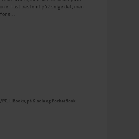
Hun er fast bestemt på å selge det, men
t for s…
c/PC, i iBooks, på Kindle og PocketBook