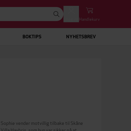
Logg inn
Handlekurv
BOKTIPS
NYHETSBREV
ophie vender motvillig tilbake til Skåne
Villa Havbris, som hun var sikker på at