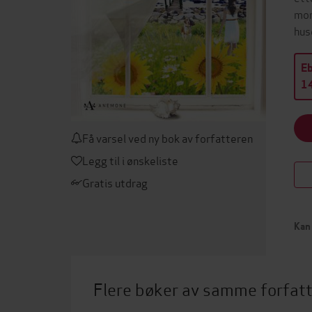
mor
hus
E
14
Få varsel ved ny bok av forfatteren
Legg til i ønskeliste
Gratis utdrag
Kan 
Flere bøker av samme forfat