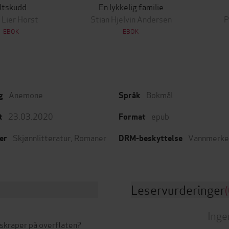
Utskudd
En lykkelig familie
 Lier Horst
Stian Hjelvin Andersen
P
EBOK
EBOK
Anemone
Bokmål
g
Språk
23.03.2020
epub
t
Format
Skjønnlitteratur
,
Romaner
Vannmerke
er
DRM-beskyttelse
Leservurderinger
(
Inge
skraper på overflaten?