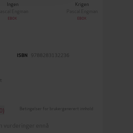
Ingen
Krigen
ascal Engman
Pascal Engman
EBOK
EBOK
9788283132236
ISBN
t
Betingelser for brukergenerert innhold
0)
n vurderinger ennå