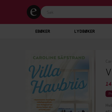
EBØKER
LYDBØKER
Car
V
14
P
Hvi
ett