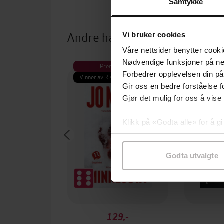
Samtykke
Andre har også kjøpt
Vi bruker cookies
Våre nettsider benytter cooki
Nødvendige funksjoner på ne
Premium
Pre
Forbedrer opplevelsen din på
Vinner av Rivertonprisen
Første gan
Gir oss en bedre forståelse fo
Gjør det mulig for oss å vise
Klikk på «Godta alle» for å gi
samtykke til spesifikke formå
Godta utvalgte
129,-