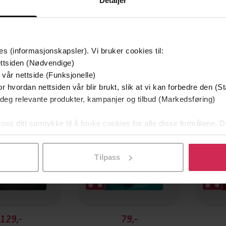
Detaljer
es (informasjonskapsler). Vi bruker cookies til:
ttsiden (Nødvendige)
mium
Premium
 vår nettside (Funksjonelle)
g på tilbud
r hvordan nettsiden vår blir brukt, slik at vi kan forbedre den (St
 deg relevante produkter, kampanjer og tilbud (Markedsføring)
 oss ditt samtykke til å bruke cookies for alle disse formålene. D
l ved å klikke på «Tilpass». Du kan når som helst trekke tilbake
Tilpass
129,-
79,-