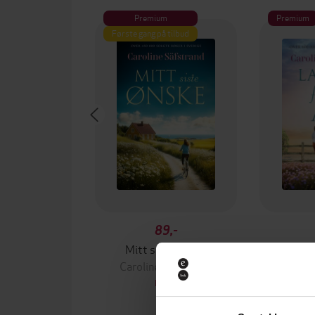
Premium
Premium
Første gang på tilbud
89,-
Mitt siste ønske
La meg
Caroline Säfstrand
Caroli
EBOK