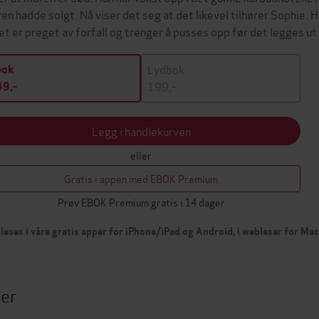
en hadde solgt. Nå viser det seg at det likevel tilhører Sophie. 
et er preget av forfall og trenger å pusses opp før det legges u
Lydbok
bok
199,-
9,-
Legg i handlekurven
eller
Gratis i appen med EBOK Premium
Prøv EBOK Premium gratis i 14 dager
leses i våre gratis apper for iPhone/iPad og Android, i webleser for Ma
ter