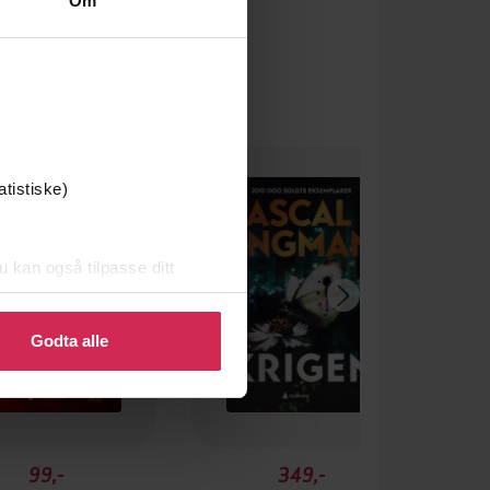
Om
atistiske)
u kan også tilpasse ditt
 eller endre ditt samtykke.
Godta alle
99,-
349,-