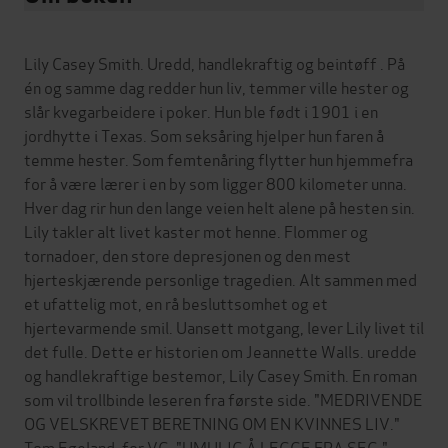
Lily Casey Smith. Uredd, handlekraftig og beintøff . På
én og samme dag redder hun liv, temmer ville hester og
slår kvegarbeidere i poker. Hun ble født i 1901 i en
jordhytte i Texas. Som seksåring hjelper hun faren å
temme hester. Som femtenåring flytter hun hjemmefra
for å være lærer i en by som ligger 800 kilometer unna.
Hver dag rir hun den lange veien helt alene på hesten sin.
Lily takler alt livet kaster mot henne. Flommer og
tornadoer, den store depresjonen og den mest
hjerteskjærende personlige tragedien. Alt sammen med
et ufattelig mot, en rå besluttsomhet og et
hjertevarmende smil. Uansett motgang, lever Lily livet til
det fulle. Dette er historien om Jeannette Walls. uredde
og handlekraftige bestemor, Lily Casey Smith. En roman
som vil trollbinde leseren fra første side. "MEDRIVENDE
OG VELSKREVET BERETNING OM EN KVINNES LIV."
Tom Egeland, for VG. "UMULIG Å LEGGE FRA SEG."