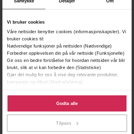
Samtykke
Detaljer
Om
Vi bruker cookies
Våre nettsider benytter cookies (informasjonskapsler). Vi
bruker cookies til:
Nødvendige funksjoner på nettsiden (Nødvendige)
Forbedrer opplevelsen din på vår nettside (Funksjonelle)
Gir oss en bedre forståelse for hvordan nettsiden vår blir
brukt, slik at vi kan forbedre den (Statistiske)
129,-
129,-
Gjør det mulig for oss å vise deg relevante produkter,
Minnesota
Utskudd
kampanjer og tilbud (Markedsføring)
Jo Nesbø
Jørn Lier Horst
EBOK
EBOK
Klikk på «Godta alle» for å gi oss ditt samtykke til å
bruke cookies for alle disse formålene. Du kan også
Godta alle
tilpasse ditt samtykke til spesifikke formål ved å klikke
på «Tilpass». Du kan når som helst trekke tilbake eller
Tilpass
endre ditt samtykke.
Jeannette Walls
(forfatter),
Kirsti Vogt
Forfattere
(oversetter)