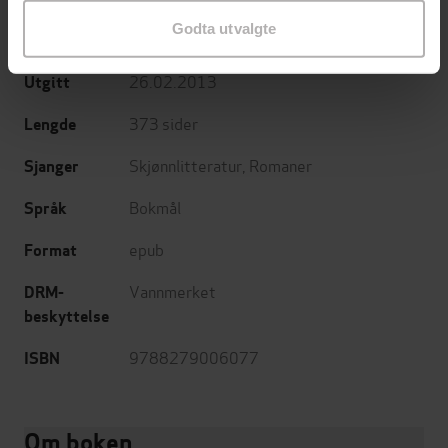
Godta utvalgte
Pantagruel
Forlag
26.02.2013
Utgitt
373
sider
Lengde
Skjønnlitteratur
,
Romaner
Sjanger
Bokmål
Språk
epub
Format
Vannmerket
DRM-
beskyttelse
9788279006077
ISBN
Om boken