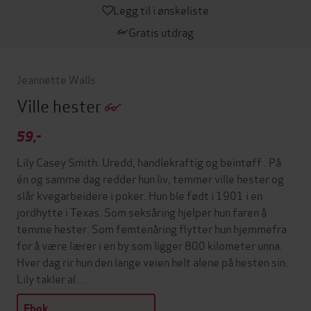
Legg til i ønskeliste
Gratis utdrag
Jeannette Walls
Ville hester
59,-
Lily Casey Smith. Uredd, handlekraftig og beintøff . På
én og samme dag redder hun liv, temmer ville hester og
slår kvegarbeidere i poker. Hun ble født i 1901 i en
jordhytte i Texas. Som seksåring hjelper hun faren å
temme hester. Som femtenåring flytter hun hjemmefra
for å være lærer i en by som ligger 800 kilometer unna.
Hver dag rir hun den lange veien helt alene på hesten sin.
Lily takler al…
Ebok