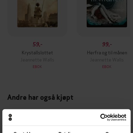
59,-
99,-
Krystallslottet
Herfra og til månen
Jeannette Walls
Jeannette Walls
EBOK
EBOK
Andre har også kjøpt
Premium
Premium
Vinner av Rivertonprisen
Første gang på tilbud