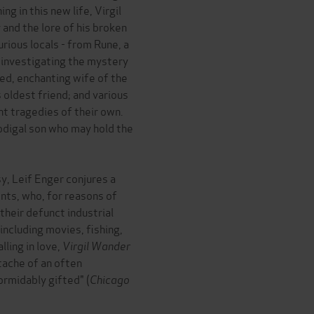
ng in this new life, Virgil
 and the lore of his broken
urious locals - from Rune, a
r investigating the mystery
ved, enchanting wife of the
s oldest friend; and various
t tragedies of their own.
odigal son who may hold the
y, Leif Enger conjures a
ents, who, for reasons of
their defunct industrial
 including movies, fishing,
lling in love,
Virgil Wander
rtache of an often
rmidably gifted" (
Chicago