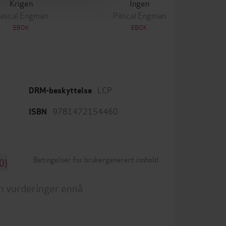
Krigen
Ingen
ascal Engman
Pascal Engman
EBOK
EBOK
LCP
DRM-beskyttelse
9781472154460
ISBN
Betingelser for brukergenerert innhold
0)
n vurderinger ennå