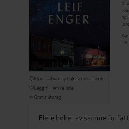
Mid
roa
no 
lor
Kan 
Kan 
Få varsel ved ny bok av forfatteren
Legg til i ønskeliste
Gratis utdrag
Flere bøker av samme forfat