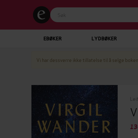
EBØKER
LYDBØKER
Vi har dessverre ikke tillatelse til å selge boken
Lei
V
13