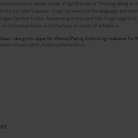
western movie house owner Virgil Wander is "cruising along at me
d into icy Lake Superior. Virgil survives but his language and me
longer familiar to him. Awakening in this new life, Virgil begins t
e of his broken town, with the help of a cast of affable a…
leses i våre gratis apper for iPhone/iPad og Android og i webleser for
leses i iBooks, på PC, Kindle og PocketBook
ter