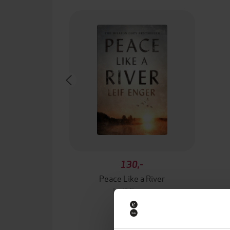
130,-
Peace Like a River
Leif Enger
EBOK