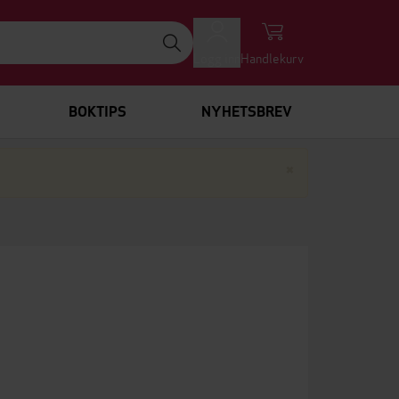
Logg inn
Handlekurv
BOKTIPS
NYHETSBREV
Lukk
×