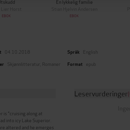
Utskudd
En lykkelig familie
 Lier Horst
Stian Hjelvin Andersen
P
EBOK
EBOK
04.10.2018
English
t
Språk
Skjønnlitteratur
,
Romaner
epub
er
Format
Leservurderinger
(
Inge
is "cruising along at
ad into icy Lake Superior.
 are altered and he emerges