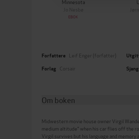
Minnesota
Jo Nesbø
Jørn
EBOK
Leif Enger
(forfatter)
Forfattere
Utgit
Corsair
Forlag
Sjang
Om boken
Midwestern movie house owner Virgil Wander 
medium altitude" when his car flies off the ro
Virgil survives but his language and memory