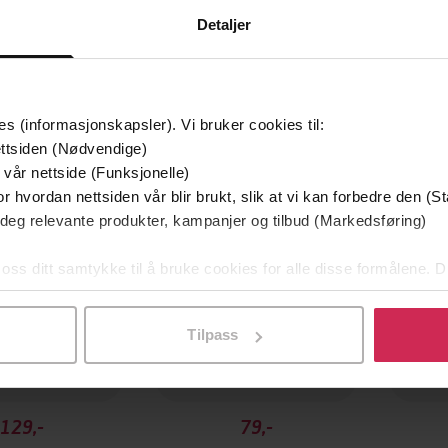
Detaljer
es (informasjonskapsler). Vi bruker cookies til:
mium
Premium
g på tilbud
ttsiden (Nødvendige)
 vår nettside (Funksjonelle)
r hvordan nettsiden vår blir brukt, slik at vi kan forbedre den (St
 deg relevante produkter, kampanjer og tilbud (Markedsføring)
 oss ditt samtykke til å bruke cookies for alle disse formålene. D
l ved å klikke på «Tilpass». Du kan når som helst trekke tilbake
Tilpass
129,-
79,-