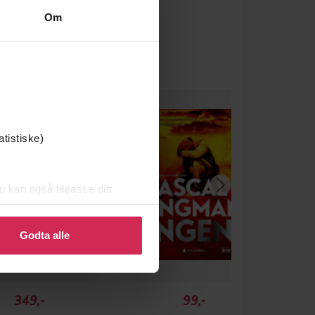
Om
atistiske)
u kan også tilpasse ditt
 eller endre ditt samtykke.
Godta alle
349,-
99,-