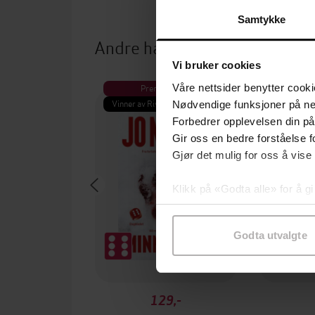
Samtykke
Andre har også kjøpt
Vi bruker cookies
Våre nettsider benytter cooki
Premium
Pre
Vinner av Rivertonprisen
Første gan
Nødvendige funksjoner på ne
Forbedrer opplevelsen din på
Gir oss en bedre forståelse fo
Gjør det mulig for oss å vise
Klikk på «Godta alle» for å gi
samtykke til spesifikke formå
Godta utvalgte
129,-