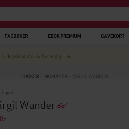
FAGBØKER
EBOK PREMIUM
GAVEKORT
 til deg i landet du befinner deg i nå.
EBØKER
ROMANER
VIRGIL WANDER
f Enger
irgil Wander
0,-