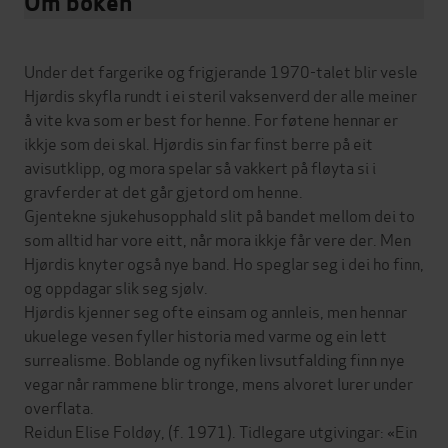
Om boken
Under det fargerike og frigjerande 1970-talet blir vesle
Hjørdis skyfla rundt i ei steril vaksenverd der alle meiner
å vite kva som er best for henne. For føtene hennar er
ikkje som dei skal. Hjørdis sin far finst berre på eit
avisutklipp, og mora spelar så vakkert på fløyta si i
gravferder at det går gjetord om henne.
Gjentekne sjukehusopphald slit på bandet mellom dei to
som alltid har vore eitt, når mora ikkje får vere der. Men
Hjørdis knyter også nye band. Ho speglar seg i dei ho finn,
og oppdagar slik seg sjølv.
Hjørdis kjenner seg ofte einsam og annleis, men hennar
ukuelege vesen fyller historia med varme og ein lett
surrealisme. Boblande og nyfiken livsutfalding finn nye
vegar når rammene blir tronge, mens alvoret lurer under
overflata.
Reidun Elise Foldøy, (f. 1971). Tidlegare utgivingar: «Ein