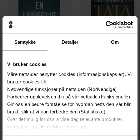
Samtykke
Detaljer
Om
Vi bruker cookies
Våre nettsider benytter cookies (informasjonskapsler). Vi
149,-
249,-
bruker cookies til:
En lykkelig familie
Tata
Nødvendige funksjoner på nettsiden (Nødvendige)
Stian Hjelvin Andersen
Valérie Perrin
Forbedrer opplevelsen din på vår nettside (Funksjonelle)
EBOK
EBOK
Gir oss en bedre forståelse for hvordan nettsiden vår blir
brukt, slik at vi kan forbedre den (Statistiske)
Gjør det mulig for oss å vise deg relevante produkter,
kampanjer og tilbud (Markedsføring)
roman
Undertittel