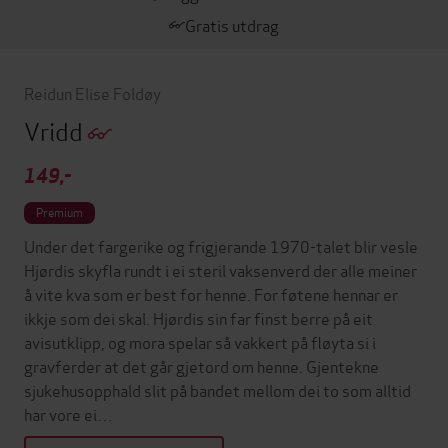
Gratis utdrag
Reidun Elise Foldøy
Vridd
149,-
Premium
Under det fargerike og frigjerande 1970-talet blir vesle
Hjørdis skyfla rundt i ei steril vaksenverd der alle meiner
å vite kva som er best for henne. For føtene hennar er
ikkje som dei skal. Hjørdis sin far finst berre på eit
avisutklipp, og mora spelar så vakkert på fløyta si i
gravferder at det går gjetord om henne. Gjentekne
sjukehusopphald slit på bandet mellom dei to som alltid
har vore ei…