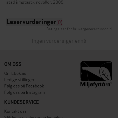
Leservurderinger
(0)
Betingelser for brukergenerert innhold
Ingen vurderinger ennå
OM OSS
Om Ebok.no
Ledige stillinger
Følg oss på Facebook
Følg oss på Instagram
KUNDESERVICE
Kontakt oss
Slik leser du ebøker og lydbøker