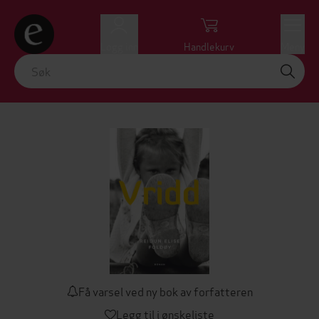
Logg inn
Handlekurv
Meny
Få varsel ved ny bok av forfatteren
Legg til i ønskeliste