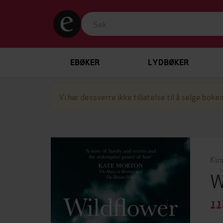
EBØKER
LYDBØKER
Vi har dessverre ikke tillatelse til å selge boken
Kim
W
11