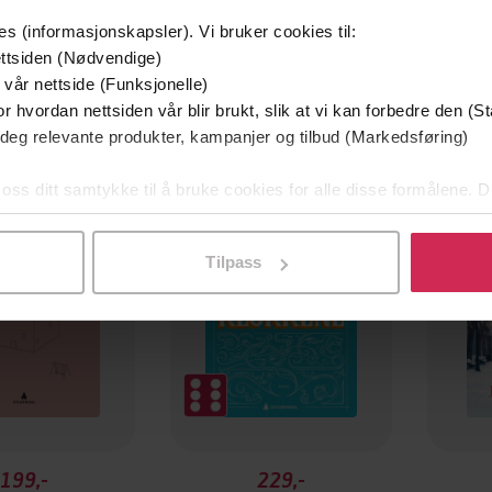
es (informasjonskapsler). Vi bruker cookies til:
ttsiden (Nødvendige)
 vår nettside (Funksjonelle)
r hvordan nettsiden vår blir brukt, slik at vi kan forbedre den (St
 deg relevante produkter, kampanjer og tilbud (Markedsføring)
 oss ditt samtykke til å bruke cookies for alle disse formålene. D
l ved å klikke på «Tilpass». Du kan når som helst trekke tilbake
Tilpass
199,-
229,-