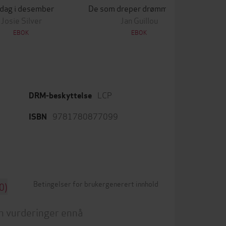
 dag i desember
De som dreper drømmer, sover aldri
Lek
Josie Silver
Jan Guillou
EBOK
EBOK
LCP
DRM-beskyttelse
9781780877099
ISBN
Betingelser for brukergenerert innhold
0)
n vurderinger ennå