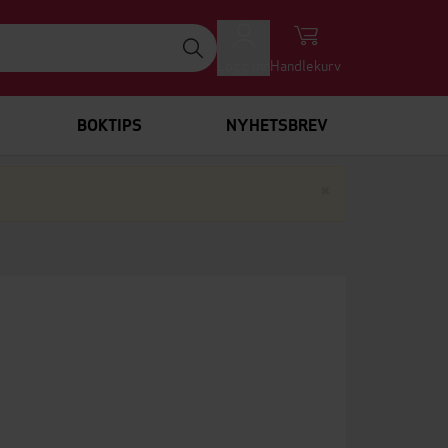
Logg inn
Handlekurv
BOKTIPS
NYHETSBREV
Lukk
×