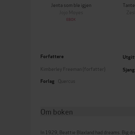
Jenta som ble igjen
Tante
Jojo Moyes
Zes
EBOK
Forfattere
Utgit
Kimberley Freeman
(forfatter)
Sjang
Quercus
Forlag
Om boken
In 1929, Beattie Blaxland had dreams. Big dr