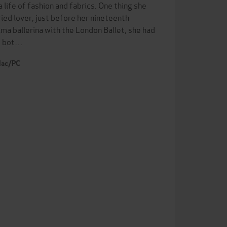
life of fashion and fabrics. One thing she
ied lover, just before her nineteenth
ma ballerina with the London Ballet, she had
s, bot…
 Mac/PC