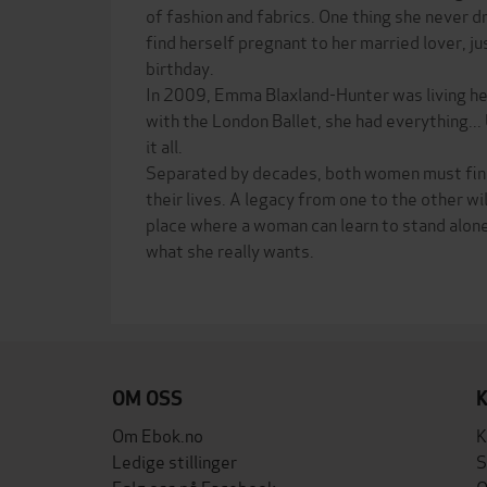
of fashion and fabrics. One thing she never
find herself pregnant to her married lover, j
birthday.
In 2009, Emma Blaxland-Hunter was living he
with the London Ballet, she had everything...
it all.
Separated by decades, both women must find
their lives. A legacy from one to the other wil
place where a woman can learn to stand alone
what she really wants.
OM OSS
Om Ebok.no
K
Ledige stillinger
S
Følg oss på Facebook
O