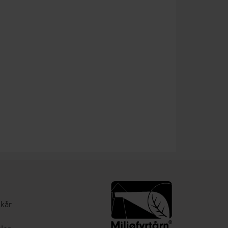
lkår
ler