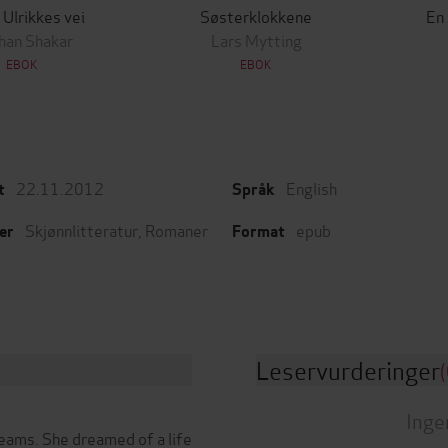
 Ulrikkes vei
Søsterklokkene
En
han Shakar
Lars Mytting
EBOK
EBOK
22.11.2012
English
t
Språk
Skjønnlitteratur
,
Romaner
epub
er
Format
Leservurderinger
(
Inge
eams. She dreamed of a life