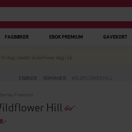
FAGBØKER
EBOK PREMIUM
GAVEKORT
 til deg i landet du befinner deg i nå.
EBØKER
ROMANER
WILDFLOWER HILL
berley Freeman
ildflower Hill
8,-