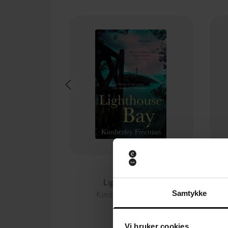
106,-
Lighthouse Bay
Kimberley Freeman
Samtykke
EBOK
Vi bruker cookies