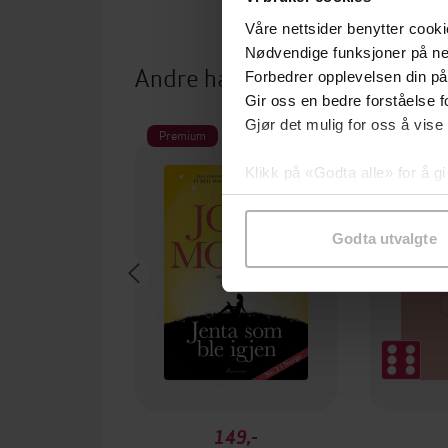
Våre nettsider benytter cooki
Nødvendige funksjoner på ne
Andre har også kjøpt
Forbedrer opplevelsen din på
Gir oss en bedre forståelse fo
Gjør det mulig for oss å vise
Premium
Klikk på «Godta alle» for å gi
samtykke til spesifikke formå
Godta utvalgte
149,-