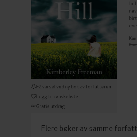
In 
nev
bir
eve
Kan 
Kan 
Få varsel ved ny bok av forfatteren
Legg til i ønskeliste
Gratis utdrag
Flere bøker av samme forfat