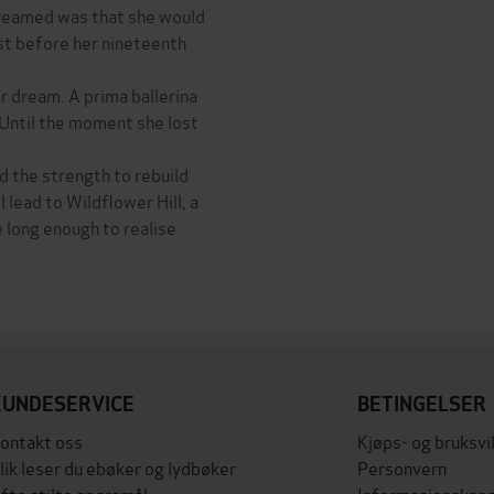
 dreamed was that she would
ust before her nineteenth
r dream. A prima ballerina
 Until the moment she lost
 the strength to rebuild
l lead to Wildflower Hill, a
 long enough to realise
KUNDESERVICE
BETINGELSER
ontakt oss
Kjøps- og bruksvi
lik leser du ebøker og lydbøker
Personvern
fte stilte spørsmål
Informasjonskaps