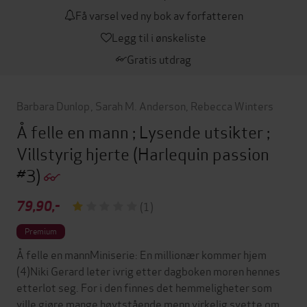
Få varsel ved ny bok av forfatteren
Legg til i ønskeliste
Gratis utdrag
Barbara Dunlop
,
Sarah M. Anderson
,
Rebecca Winters
Å felle en mann ; Lysende utsikter ;
Villstyrig hjerte
(Harlequin passion
#3)
79,90,-
(1)
Premium
Å felle en mannMiniserie: En millionær kommer hjem
(4)Niki Gerard leter ivrig etter dagboken moren hennes
etterlot seg. For i den finnes det hemmeligheter som
ville gjøre mange høytstående menn virkelig svette om