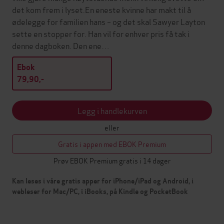
det kom frem i lyset.En eneste kvinne har makt til å
ødelegge for familien hans – og det skal Sawyer Layton
sette en stopper for. Han vil for enhver pris få tak i
denne dagboken. Den ene…
Ebok
79,90,-
Legg i handlekurven
eller
Gratis i appen med EBOK Premium
Prøv EBOK Premium gratis i 14 dager
Kan leses i våre gratis apper for iPhone/iPad og Android, i
webleser for Mac/PC, i iBooks, på Kindle og PocketBook