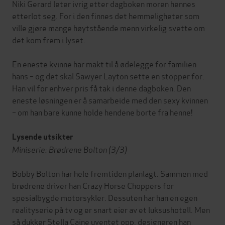
Niki Gerard leter ivrig etter dagboken moren hennes
etterlot seg. For i den finnes det hemmeligheter som
ville gjøre mange høytstående menn virkelig svette om
det kom frem i lyset.
En eneste kvinne har makt til å ødelegge for familien
hans – og det skal Sawyer Layton sette en stopper for.
Han vil for enhver pris få tak i denne dagboken. Den
eneste løsningen er å samarbeide med den sexy kvinnen
– om han bare kunne holde hendene borte fra henne!
Lysende utsikter
Miniserie: Brødrene Bolton (3/3)
Bobby Bolton har hele fremtiden planlagt. Sammen med
brødrene driver han Crazy Horse Choppers for
spesialbygde motorsykler. Dessuten har han en egen
realityserie på tv og er snart eier av et luksushotell. Men
så dukker Stella Caine uventet opp, designeren han