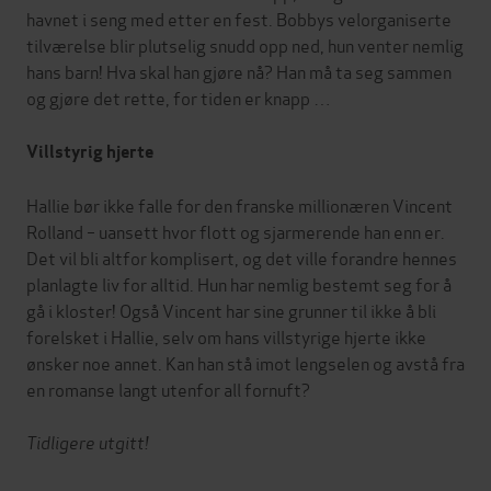
havnet i seng med etter en fest. Bobbys velorganiserte
tilværelse blir plutselig snudd opp ned, hun venter nemlig
hans barn! Hva skal han gjøre nå? Han må ta seg sammen
og gjøre det rette, for tiden er knapp …
Villstyrig hjerte
Hallie bør ikke falle for den franske millionæren Vincent
Rolland – uansett hvor flott og sjarmerende han enn er.
Det vil bli altfor komplisert, og det ville forandre hennes
planlagte liv for alltid. Hun har nemlig bestemt seg for å
gå i kloster! Også Vincent har sine grunner til ikke å bli
forelsket i Hallie, selv om hans villstyrige hjerte ikke
ønsker noe annet. Kan han stå imot lengselen og avstå fra
en romanse langt utenfor all fornuft?
Tidligere utgitt!