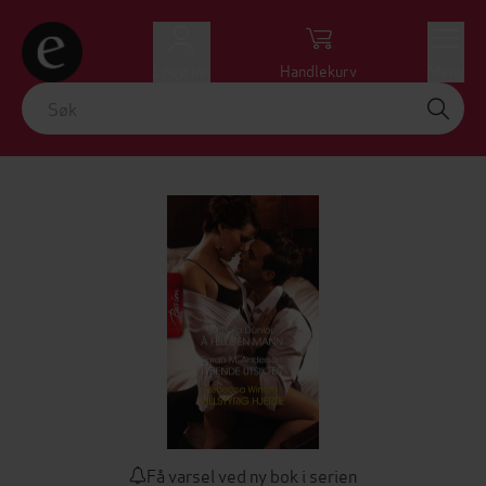
Logg inn
Handlekurv
Meny
Få varsel ved ny bok i serien