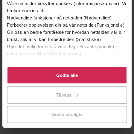
Våre nettsider benytter cookies (informasjonskapsler). Vi
149,-
199,-
bruker cookies til:
En lykkelig familie
Biancas gave
Nødvendige funksjoner på nettsiden (Nødvendige)
Stian Hjelvin Andersen
Daniela Sacerdoti
Forbedrer opplevelsen din på vår nettside (Funksjonelle)
EBOK
EBOK
Gir oss en bedre forståelse for hvordan nettsiden vår blir
brukt, slik at vi kan forbedre den (Statistiske)
Gjør det mulig for oss å vise deg relevante produkter,
kampanjer og tilbud (Markedsføring)
Barbara Dunlop
(forfatter),
Sarah M.
Forfattere
Anderson
(forfatter),
Rebecca Winters
Klikk på «Godta alle» for å gi oss ditt samtykke til å
(forfatter)
bruke cookies for alle disse formålene. Du kan også
Godta alle
tilpasse ditt samtykke til spesifikke formål ved å klikke
HarperCollins Nordic
Forlag
på «Tilpass». Du kan når som helst trekke tilbake eller
Tilpass
endre ditt samtykke.
01.07.2021
Utgitt
Skjønnlitteratur
,
Romanserier
Sjanger
Godta utvalgte
Harlequin passion
Serie