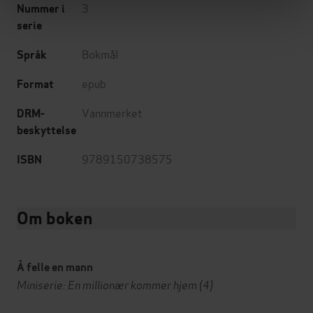
3
Nummer i
serie
Bokmål
Språk
epub
Format
Vannmerket
DRM-
beskyttelse
9789150738575
ISBN
Om boken
Å felle en mann
Miniserie: En millionær kommer hjem (4)