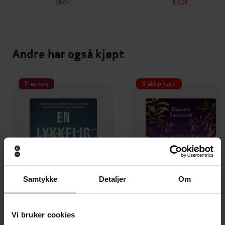
EBOK
EBOK
Andre har også kjøpt
Premium
Sjekk prisen!
Samtykke
Detaljer
Om
Vi bruker cookies