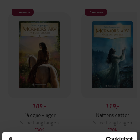
Premium
Premium
109,-
119,-
På egne vinger
Nattens datter
Stine Langtangen
Stine Langtangen
EBOK
EBOK