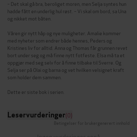
– Det skal gå bra, beroliget moren, men Selja syntes hun
hadde fått en underlig hul røst. – Vi skal om bord, sa Una
og nikket mot båten.
Våren gir nytt håp og nye muligheter. Amalie kommer
med nyheter som endrer både hennes, Peders og
Kristines liv for alltid. Anna og Thomas får grunnen revet
bort under seg og må finne nytt fotfeste. Elsa må ta et
oppgjør med seg selv for å finne tilbake til Sverre. Og
Selja ser på Olai og barna og vet hvilken velsignet kraft
som holder dem sammen.
Leservurderinger
(0)
Betingelser for brukergenerert innhold
Ingen vurderinger ennå