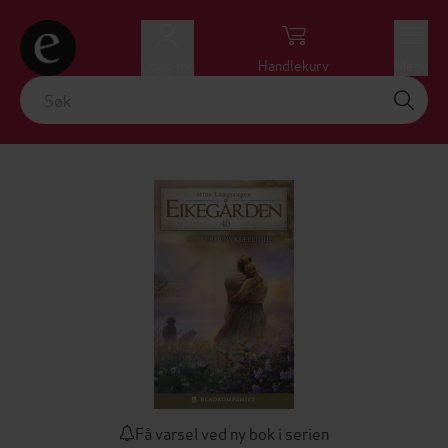
Logg inn
Handlekurv
Meny
Få varsel ved ny bok i serien