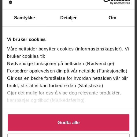
Samtykke
Detaljer
Om
Andre har også kjøpt
Vi bruker cookies
Premium
Premium
Vinner av Rivertonprisen
Første gang på tilbud
Våre nettsider benytter cookies (informasjonskapsler). Vi
bruker cookies til:
Nødvendige funksjoner på nettsiden (Nødvendige)
Forbedrer opplevelsen din på vår nettside (Funksjonelle)
Gir oss en bedre forståelse for hvordan nettsiden vår blir
brukt, slik at vi kan forbedre den (Statistiske)
Gjør det mulig for oss å vise deg relevante produkter,
kampanjer og tilbud (Markedsføring)
Klikk på «Godta alle» for å gi oss ditt samtykke til å
bruke cookies for alle disse formålene. Du kan også
Godta alle
tilpasse ditt samtykke til spesifikke formål ved å klikke
199,-
349,-
på «Tilpass». Du kan når som helst trekke tilbake eller