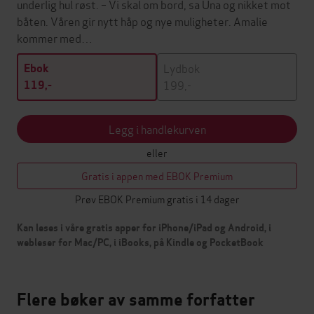
underlig hul røst. – Vi skal om bord, sa Una og nikket mot
båten. Våren gir nytt håp og nye muligheter. Amalie
kommer med…
Lydbok
Ebok
199,-
119,-
Legg i handlekurven
eller
Gratis i appen med EBOK Premium
Prøv EBOK Premium gratis i 14 dager
Kan leses i våre gratis apper for iPhone/iPad og Android, i
webleser for Mac/PC, i iBooks, på Kindle og PocketBook
Flere bøker av samme forfatter