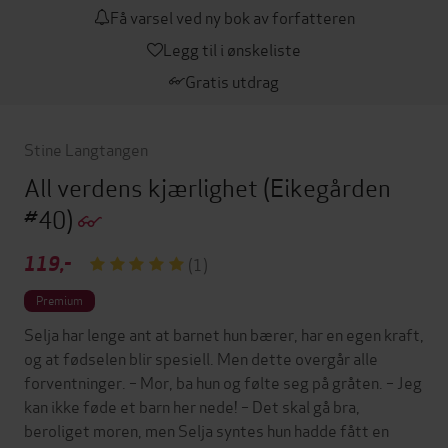
Få varsel ved ny bok av forfatteren
Legg til i ønskeliste
Gratis utdrag
Stine Langtangen
All verdens kjærlighet
(Eikegården
#40)
119,-
(1)
Premium
Selja har lenge ant at barnet hun bærer, har en egen kraft,
og at fødselen blir spesiell. Men dette overgår alle
forventninger. – Mor, ba hun og følte seg på gråten. – Jeg
kan ikke føde et barn her nede! – Det skal gå bra,
beroliget moren, men Selja syntes hun hadde fått en