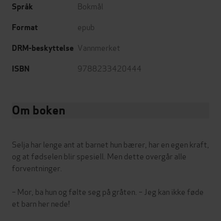
Bokmål
Språk
epub
Format
Vannmerket
DRM-beskyttelse
9788233420444
ISBN
Om boken
Selja har lenge ant at barnet hun bærer, har en egen kraft,
og at fødselen blir spesiell. Men dette overgår alle
forventninger.
– Mor, ba hun og følte seg på gråten. – Jeg kan ikke føde
et barn her nede!