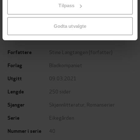
Minnesota
Utskudd
Tilpass
endre ditt samtykke.
Jo Nesbø
Jørn Lier Horst
EBOK
EBOK
Godta utvalgte
Stine Langtangen
(forfatter)
Forfattere
Bladkompaniet
Forlag
09.03.2021
Utgitt
250
sider
Lengde
Skjønnlitteratur
,
Romanserier
Sjanger
Eikegården
Serie
40
Nummer i serie