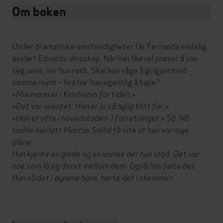
Om boken
Under dramatiske omstendigheter får Fernanda endelig
avslørt Edvards utroskap. Når han likevel prøver å sno
seg unna, ser hun rødt. Skal hun våge å gi igjen med
samme mynt – hva har hun egentlig å tape?
«Min mann er i Kristiania for tiden.»
«Det var uventet. Han er jo så nylig blitt far.»
«Han er ofte i hovedstaden. I forretninger.» Så. Nå
hadde hun latt Marcus Sollid få vite at hun var mye
alene.
Hun kjente en glede og en varme der hun stod. Det var
noe som lå og dirret mellom dem. Også han følte det.
Hun så det i øynene hans, hørte det i stemmen.