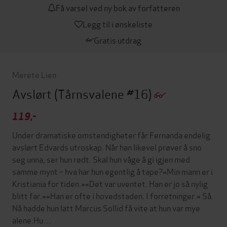
Få varsel ved ny bok av forfatteren
Legg til i ønskeliste
Gratis utdrag
Merete Lien
Avslørt
(Tårnsvalene #16)
119,-
Under dramatiske omstendigheter får Fernanda endelig
avslørt Edvards utroskap. Når han likevel prøver å sno
seg unna, ser hun rødt. Skal hun våge å gi igjen med
samme mynt – hva har hun egentlig å tape?«Min mann er i
Kristiania for tiden.»«Det var uventet. Han er jo så nylig
blitt far.»«Han er ofte i hovedstaden. I forretninger.» Så.
Nå hadde hun latt Marcus Sollid få vite at hun var mye
alene.Hu…