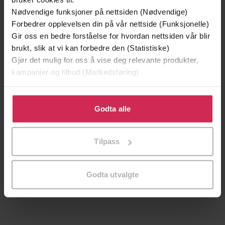
Nødvendige funksjoner på nettsiden (Nødvendige)
Forbedrer opplevelsen din på vår nettside (Funksjonelle)
Gir oss en bedre forståelse for hvordan nettsiden vår blir
brukt, slik at vi kan forbedre den (Statistiske)
Gjør det mulig for oss å vise deg relevante produkter,
kampanjer og tilbud (Markedsføring)
Klikk på «Godta alle» for å gi oss ditt samtykke til å
bruke cookies for alle disse formålene. Du kan også
Godta alle
tilpasse ditt samtykke til spesifikke formål ved å klikke
på «Tilpass». Du kan når som helst trekke tilbake eller
199,-
349,-
Tilpass
endre ditt samtykke.
Minnesota
Utskudd
Jo Nesbø
Jørn Lier Horst
Godta utvalgte
EBOK
EBOK