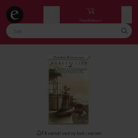
Logg inn
Handlekurv
Meny
Få varsel ved ny bok i serien