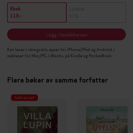
Lydbok
Ebok
179,-
119,-
Legg i handlekurven
Kan leses i våre gratis apper for iPhone/iPad og Android, i
webleser for Mac/PC, i iBooks, på Kindle og PocketBook
Flere bøker av samme forfatter
Sjekk prisen!