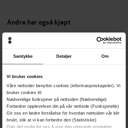
Andre har også kjøpt
Samtykke
Detaljer
Om
Vi bruker cookies
Våre nettsider benytter cookies (informasjonskapsler). Vi
bruker cookies til:
Nødvendige funksjoner på nettsiden (Nødvendige)
Forbedrer opplevelsen din på vår nettside (Funksjonelle)
Gir oss en bedre forståelse for hvordan nettsiden vår blir
brukt, slik at vi kan forbedre den (Statistiske)
99,-
109,-
Gjør det mulig for oss å vise deg relevante produkter,