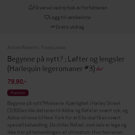
Få varsel ved ny bok av forfatteren
Legg til i ønskeliste
Gratis utdrag
Alison Roberts
,
Fiona Lowe
Begynne på nytt? ; Løfter og lengsler
(Harlequin legeromaner #3)
79,90,-
Premium
Begynne på nytt?Miniserie: Kjærlighet i Harley Street
(3/8)Den lille datteren til Abbie og Rafel er svært syk, og
Abbie vil reise til New York for at Ella skal få en svært
spesiell behandling. Da stiller Rafael, som selv er lege og
ikke tror på behandlingen, et ultimatum: Hvis hun reiser,