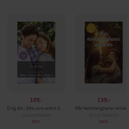
109,-
139,-
Evig din ; Ikke som andre dager
Når hemmeligheter avslør
Louisa Heaton
Alison Roberts
EBOK
EBOK