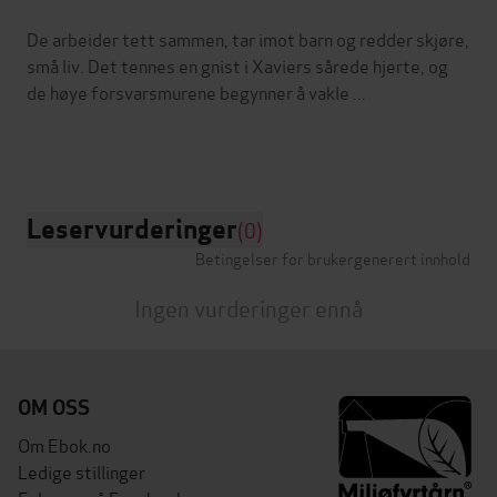
De arbeider tett sammen, tar imot barn og redder skjøre,
små liv. Det tennes en gnist i Xaviers sårede hjerte, og
de høye forsvarsmurene begynner å vakle ...
Leservurderinger
(0)
Betingelser for brukergenerert innhold
Ingen vurderinger ennå
OM OSS
Om Ebok.no
Ledige stillinger