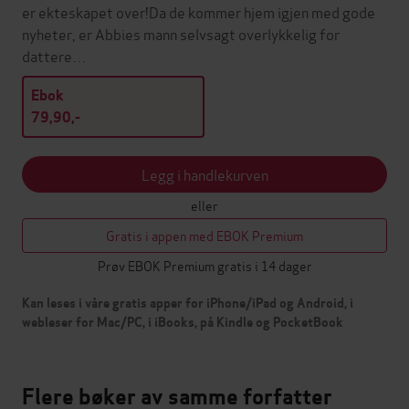
er ekteskapet over!Da de kommer hjem igjen med gode
nyheter, er Abbies mann selvsagt overlykkelig for
dattere…
Ebok
79,90,-
Legg i handlekurven
eller
Gratis i appen med EBOK Premium
Prøv EBOK Premium gratis i 14 dager
Kan leses i våre gratis apper for iPhone/iPad og Android, i
webleser for Mac/PC, i iBooks, på Kindle og PocketBook
Flere bøker av samme forfatter