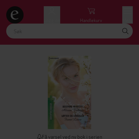
Logg inn
Handlekurv
Meny
Få varsel ved ny bok i serien