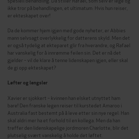
spesiell behandling. Da stiller Rafael, som selv er lege og
ikke tror på behandlingen, et ultimatum: Hvis hun reiser,
er ekteskapet over!
Da de kommer hjem igjen med gode nyheter, er Abbies
mann selvsagt overlykkelig for datterens skyld. Men det
er også tydelig at ekteparet glir fra hverandre, og Rafael
har vanskelig for å innrømme feilen sin. Det er nå det
gjelder – vil de klare å tenne lidenskapen igjen, eller skal
de gi opp ekteskapet?
Løfter og lengsler
Xavier er sjokkert – kvinnen han elsket utnyttet ham
bare! Den franske legen reiser til kurstedet Amaroo i
Australia fast bestemt på å leve etter sin nye regel: Han
skal aldri mer ha et forhold til en kollega. Men da han
treffer den lidenskapelige jordmoren Charlotte, blir det
plutselig svært vanskelig å holde det løftet.