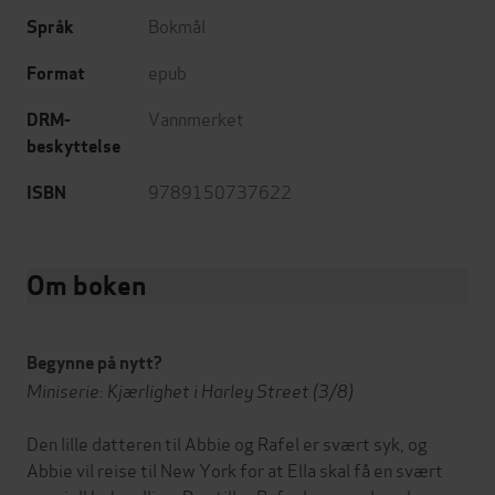
Bokmål
Språk
epub
Format
Vannmerket
DRM-
beskyttelse
9789150737622
ISBN
Om boken
Begynne på nytt?
Miniserie: Kjærlighet i Harley Street (3/8)
Den lille datteren til Abbie og Rafel er svært syk, og
Abbie vil reise til New York for at Ella skal få en svært