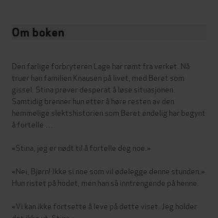
Om boken
Den farlige forbryteren Lage har rømt fra verket. Nå
truer han familien Knausen på livet, med Beret som
gissel. Stina prøver desperat å løse situasjonen.
Samtidig brenner hun etter å høre resten av den
hemmelige slektshistorien som Beret endelig har begynt
å fortelle …
«Stina, jeg er nødt til å fortelle deg noe.»
«Nei, Bjørn! Ikke si noe som vil ødelegge denne stunden.»
Hun ristet på hodet, men han så inntrengende på henne.
«Vi kan ikke fortsette å leve på dette viset. Jeg holder
det ikke ut, Stina.»