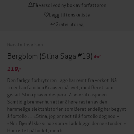
Få varsel ved ny bok av forfatteren
Legg til i ønskeliste
Gratis utdrag
Renate Josefsen
Bergblom
(Stina Saga #19)
119,-
Den farlige forbryteren Lage har rømt fra verket. Nå
truer han familien Knausen på livet, med Beret som
gissel. Stina prøver desperat å løse situasjonen.
Samtidig brenner hun etter å høre resten av den
hemmelige slektshistorien som Beret endelig har begynt
å fortelle … «Stina, jeg er nødt til å fortelle deg noe.»
«Nei, Bjørn! Ikke si noe som vil ødelegge denne stunden.»
Hun ristet på hodet, men h…