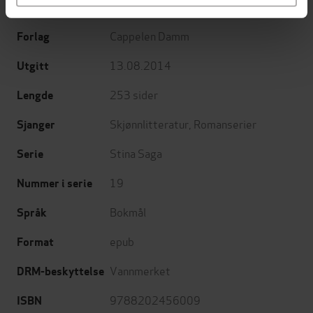
Renate Josefsen
(forfatter)
Forfattere
Cappelen Damm
Forlag
13.08.2014
Utgitt
253
sider
Lengde
Skjønnlitteratur
,
Romanserier
Sjanger
Stina Saga
Serie
19
Nummer i serie
Bokmål
Språk
epub
Format
Vannmerket
DRM-beskyttelse
9788202456009
ISBN