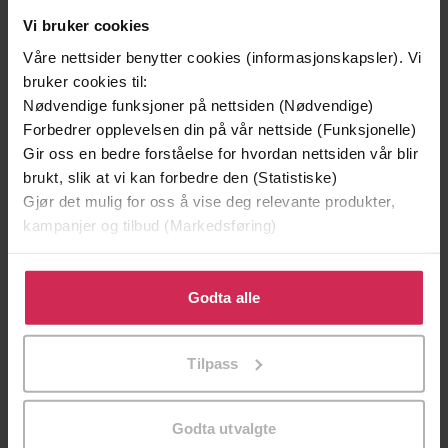
Vi bruker cookies
Våre nettsider benytter cookies (informasjonskapsler). Vi
bruker cookies til:
Nødvendige funksjoner på nettsiden (Nødvendige)
Forbedrer opplevelsen din på vår nettside (Funksjonelle)
Gir oss en bedre forståelse for hvordan nettsiden vår blir
brukt, slik at vi kan forbedre den (Statistiske)
Gjør det mulig for oss å vise deg relevante produkter,
kampanjer og tilbud (Markedsføring)
39,-
49,-
Klikk på «Godta alle» for å gi oss ditt samtykke til å
bruke cookies for alle disse formålene. Du kan også
Forbudt lidenskap
Æresordet
Godta alle
tilpasse ditt samtykke til spesifikke formål ved å klikke
Kitty Summers
Annikki Øvergård
på «Tilpass». Du kan når som helst trekke tilbake eller
EBOK
EBOK
Tilpass
endre ditt samtykke.
Godta utvalgte