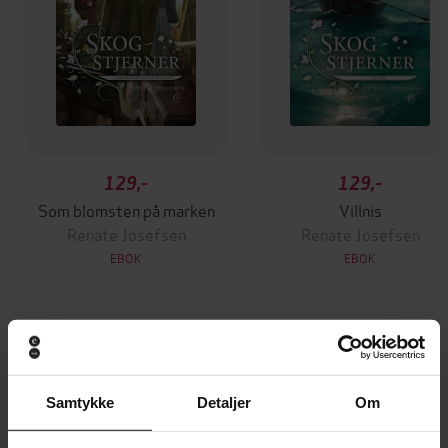
129,-
129,-
Som blomsten på marken
Villnis
Renate Josefsen
Renate Josefsen
EBOK
EBOK
Andre har også kjøpt
Samtykke
Detaljer
Om