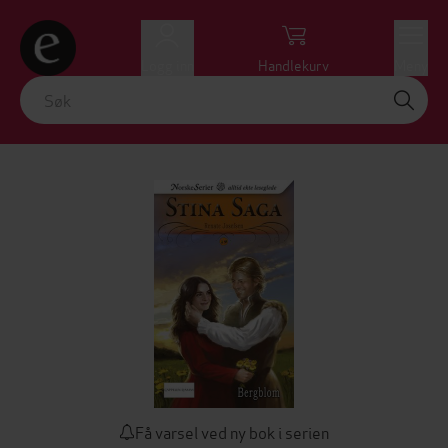
Logg inn
Handlekurv
Meny
Få varsel ved ny bok i serien