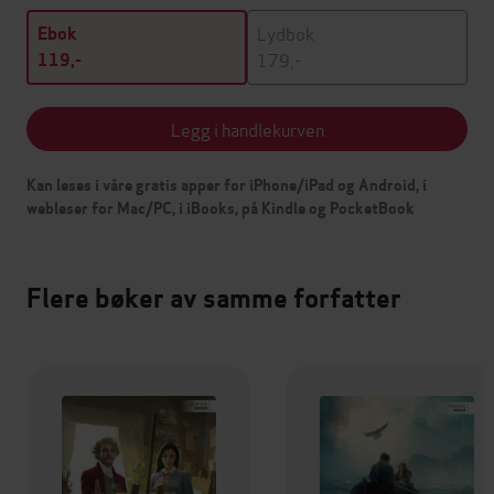
Lydbok
Ebok
179,-
119,-
Legg i handlekurven
Kan leses i våre gratis apper for iPhone/iPad og Android, i
webleser for Mac/PC, i iBooks, på Kindle og PocketBook
Flere bøker av samme forfatter