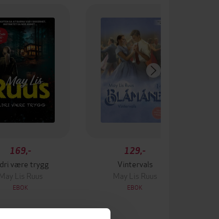
169,-
129,-
dri være trygg
Vintervals
May Lis Ruus
May Lis Ruus
EBOK
EBOK