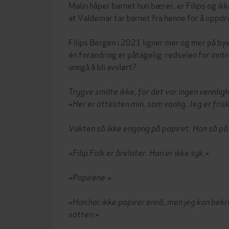
Malin håper barnet hun bærer, er Filips og i
at Valdemar tar barnet fra henne for å oppdr
Filips Bergen i 2021 ligner mer og mer på bye
én forandring er påtagelig: redselen for innt
unngå å bli avslørt?
Trygve smilte ikke, for det var ingen vennlig
«Her er attesten min, som vanlig. Jeg er frisk
Vakten så ikke engang på papiret. Han så på
«Filip Falk er årelater. Han er ikke syk.»
«Papirene.»
«Han har ikke papirer ennå, men jeg kan bekr
sotten.»