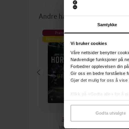
Andre har også kjøpt
Samtykke
Premium
Første gang på tilbud
Vi bruker cookies
Våre nettsider benytter cooki
Nødvendige funksjoner på ne
Forbedrer opplevelsen din på
Gir oss en bedre forståelse fo
Gjør det mulig for oss å vise
Klikk på «Godta alle» for å gi
samtykke til spesifikke formå
Godta utvalgte
349,-
Utskudd
S