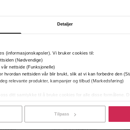
Detaljer
Første gang på tilbud
Prem
Vi anb
es (informasjonskapsler). Vi bruker cookies til:
ttsiden (Nødvendige)
 vår nettside (Funksjonelle)
r hvordan nettsiden vår blir brukt, slik at vi kan forbedre den (St
 deg relevante produkter, kampanjer og tilbud (Markedsføring)
 oss ditt samtykke til å bruke cookies for alle disse formålene. D
l ved å klikke på «Tilpass». Du kan når som helst trekke tilbake
Tilpass
229,-
349,-
kinndød
Døde sjeler synger ikke
Ga