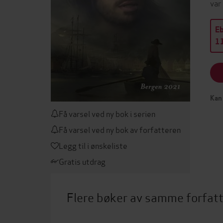
var
E
11
Kan 
Få varsel ved ny bok i serien
Få varsel ved ny bok av forfatteren
Legg til i ønskeliste
Gratis utdrag
Flere bøker av samme forfat