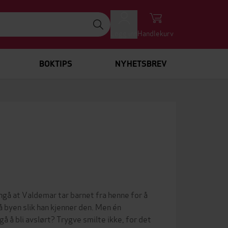
Logg inn
Handlekurv
BOKTIPS
NYHETSBREV
ngå at Valdemar tar barnet fra henne for å
å byen slik han kjenner den. Men én
å å bli avslørt? Trygve smilte ikke, for det