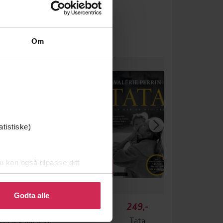
Om
ium
efaler
atistiske)
u kan også tilpasse ditt
 eller endre ditt samtykke.
Godta alle
329,-
249,-
ter jeg har levd
Tata