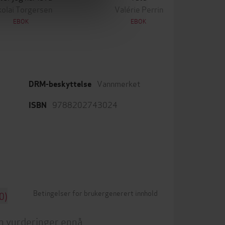
kolai Torgersen
Valérie Perrin
EBOK
EBOK
Vannmerket
DRM-beskyttelse
9788202743024
ISBN
Betingelser for brukergenerert innhold
0)
n vurderinger ennå