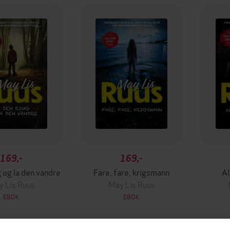
169,-
169,-
g og la den vandre
Fare, fare, krigsmann
Al
 Lis Ruus
May Lis Ruus
EBOK
EBOK