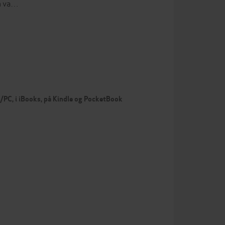
om va…
c/PC, i iBooks, på Kindle og PocketBook