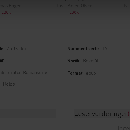
mas Enger
Jussi Adler-Olsen
Ni
EBOK
EBOK
253
sider
15
de
Nummer i serie
Bokmål
er
Språk
nlitteratur
,
Romanserier
epub
Format
Tidløs
Leservurderinger
(
Inge