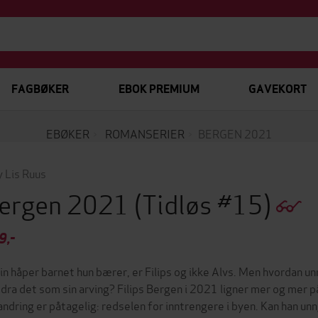
FAGBØKER
EBOK PREMIUM
GAVEKORT
EBØKER
ROMANSERIER
BERGEN 2021
 Lis Ruus
ergen 2021
(Tidløs #15)
9,-
in håper barnet hun bærer, er Filips og ikke Alvs. Men hvordan un
dra det som sin arving? Filips Bergen i 2021 ligner mer og mer p
andring er påtagelig: redselen for inntrengere i byen. Kan han unng