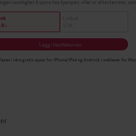
 ingen vennlighet å spore hos kjempen. «Her er attesten min, s
Lydbok
bok
179,-
9,-
Legg i handlekurven
leses i våre gratis apper for iPhone/iPad og Android, i webleser for Ma
ter