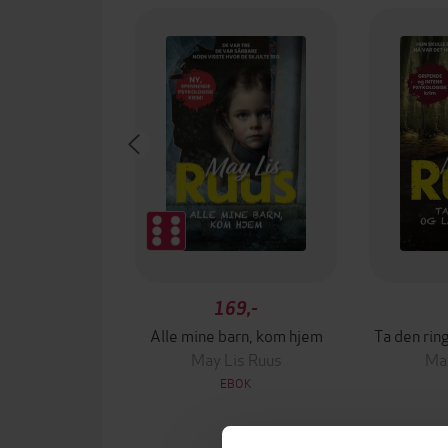
169,-
Alle mine barn, kom hjem
Ta den rin
May Lis Ruus
May
EBOK