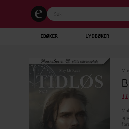
EBØKER
LYDBØKER
May
B
11
Mal
opp
for