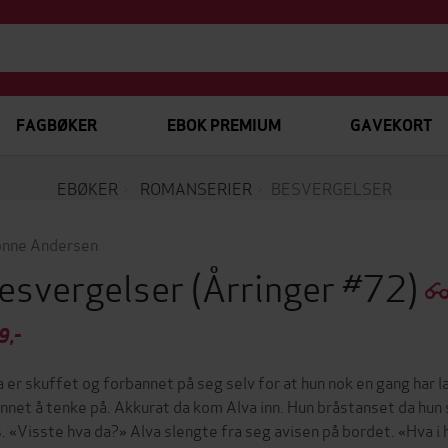
FAGBØKER
EBOK PREMIUM
GAVEKORT
EBØKER
ROMANSERIER
BESVERGELSER
nne Andersen
esvergelser
(Årringer #72)
9,-
ja er skuffet og forbannet på seg selv for at hun nok en gang har l
annet å tenke på. Akkurat da kom Alva inn. Hun bråstanset da hun 
s. «Visste hva da?» Alva slengte fra seg avisen på bordet. «Hva i