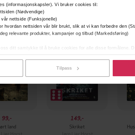
es (informasjonskapsler). Vi bruker cookies til:
ttsiden (Nødvendige)
 vår nettside (Funksjonelle)
r hvordan nettsiden vår blir brukt, slik at vi kan forbedre den (St
Premium
Premi
 deg relevante produkter, kampanjer og tilbud (Markedsføring)
 oss ditt samtykke til å bruke cookies for alle disse formålene. D
l ved å klikke på «Tilpass». Du kan når som helst trekke tilbake
Tilpass
99,-
149,-
ørt land
Skriket
Hus
 Lier Horst
Jørn Lier Horst