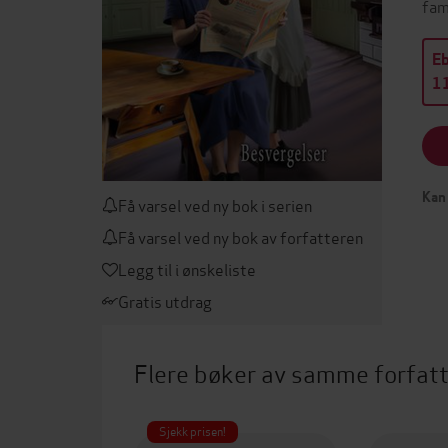
fami
E
11
Kan 
Få varsel ved ny bok i serien
Få varsel ved ny bok av forfatteren
Legg til i ønskeliste
Gratis utdrag
Flere bøker av samme forfat
Sjekk prisen!