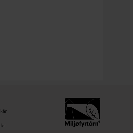
lkår
ler