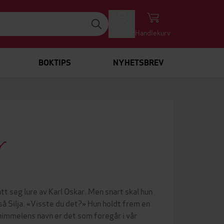
Logg inn
Handlekurv
BOKTIPS
NYHETSBREV
att seg lure av Karl Oskar. Men snart skal hun
så Silja. «Visste du det?» Hun holdt frem en
 himmelens navn er det som foregår i vår