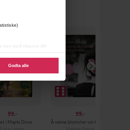
atistiske)
um
u kan også tilpasse ditt
 eller endre ditt samtykke.
Godta alle
99,-
99,-
et i Maple Drive
Å vanne blomster om kvelden
Erica James
Valérie Perrin