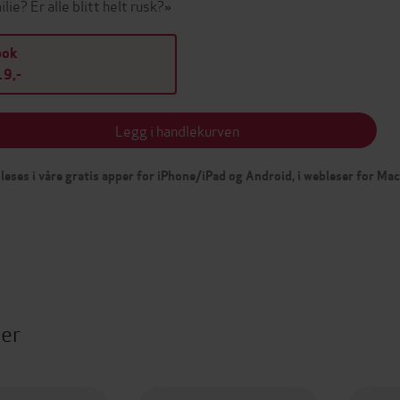
lie? Er alle blitt helt rusk?»
bok
9,-
Legg i handlekurven
leses i våre gratis apper for iPhone/iPad og Android, i webleser for Ma
ter