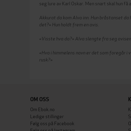
seg lure av Karl Oskar. Men snart skal hun få 
Akkurat da kom Alva inn. Hun bråstanset da h
det?» Hun holdt frem en avis.
«Visste hva da?» Alva slengte fra seg avisen
«Hva i himmelens navn er det som foregår i vår
rusk?»
OM OSS
Om Ebok.no
K
Ledige stillinger
S
Følg oss på Facebook
O
Følg oss på Instagram
S