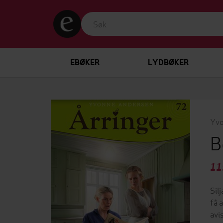
EBØKER
LYDBØKER
Yvo
B
11
Sil
få 
avi