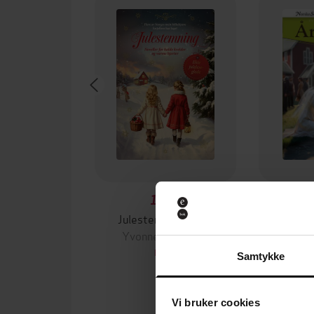
179,-
Julestemning 2025
For
Yvonne Andersen
Yvon
EBOK
Samtykke
Vi bruker cookies