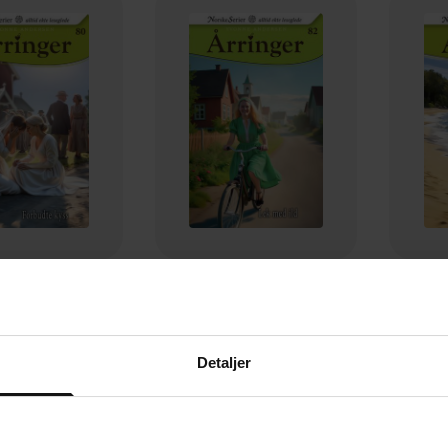
119,-
119,-
budte kyss
Lek med ild
Hu
ne Andersen
Yvonne Andersen
Yv
EBOK
EBOK
Detaljer