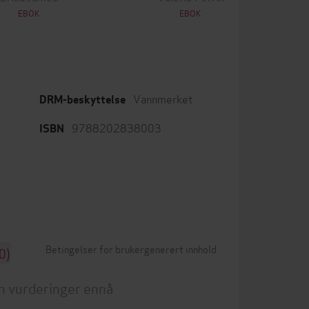
EBOK
EBOK
Vannmerket
DRM-beskyttelse
9788202838003
ISBN
Betingelser for brukergenerert innhold
0)
n vurderinger ennå