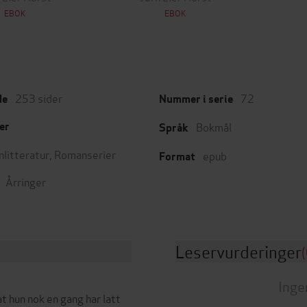
EBOK
EBOK
253
sider
72
de
Nummer i serie
Bokmål
er
Språk
nlitteratur
,
Romanserier
epub
Format
Årringer
Leservurderinger
(
Inge
at hun nok en gang har latt