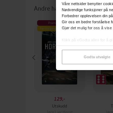
Våre nettsider benytter cooki
Andre har også kjøpt
Nødvendige funksjoner på ne
Forbedrer opplevelsen din på
Gir oss en bedre forståelse fo
Premium
Premium
Gjør det mulig for oss å vise
Første gang på tilbud
Klikk på «Godta alle» for å gi
samtykke til spesifikke formå
Godta utvalgte
129,-
Utskudd
T
Jørn Lier Horst
Jørn