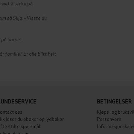
annet å tenke på.
un så Silja. «Visste du
 på bordet.
 familie? Er alle blitt helt
KUNDESERVICE
BETINGELSER
ontakt oss
Kjøps- og bruksvi
lik leser du ebøker og lydbøker
Personvern
fte stilte spørsmål
Informasjonskaps
elvpublisering