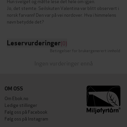
Hun svelget og måtte lese det hele om igjen.
Jo, det stemte: Seilskuten Valentina var blitt observert i
norsk farvann! Den var på vei nordover. Hva i himmelens
Leservurderinger
(0)
Betingelser for brukergenerert innhold
Ingen vurderinger ennå
OM OSS
Om Ebok.no
Ledige stillinger
Følg oss på Facebook
Følg oss på Instagram