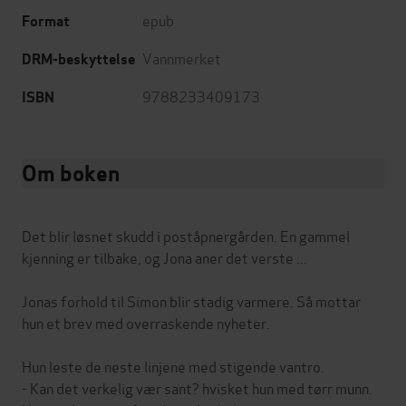
epub
Format
Vannmerket
DRM-beskyttelse
9788233409173
ISBN
Om boken
Det blir løsnet skudd i poståpnergården. En gammel
kjenning er tilbake, og Jona aner det verste ...
Jonas forhold til Simon blir stadig varmere. Så mottar
hun et brev med overraskende nyheter.
Hun leste de neste linjene med stigende vantro.
- Kan det verkelig vær sant? hvisket hun med tørr munn.