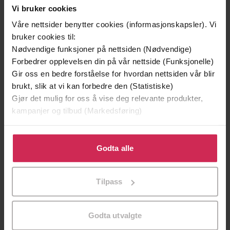
Vi bruker cookies
Andre har også kjøpt
Våre nettsider benytter cookies (informasjonskapsler). Vi
bruker cookies til:
Nødvendige funksjoner på nettsiden (Nødvendige)
Premium
Premium
Vinner av Rivertonprisen
Første gang på tilbud
Forbedrer opplevelsen din på vår nettside (Funksjonelle)
Gir oss en bedre forståelse for hvordan nettsiden vår blir
brukt, slik at vi kan forbedre den (Statistiske)
Gjør det mulig for oss å vise deg relevante produkter,
kampanjer og tilbud (Markedsføring)
Klikk på «Godta alle» for å gi oss ditt samtykke til å
bruke cookies for alle disse formålene. Du kan også
Godta alle
tilpasse ditt samtykke til spesifikke formål ved å klikke
på «Tilpass». Du kan når som helst trekke tilbake eller
Tilpass
endre ditt samtykke.
199,-
349,-
Godta utvalgte
Minnesota
Utskudd