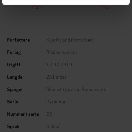
Jo Nesbø
Jørn Lier Horst
EBOK
EBOK
Kaja Nylund
(forfatter)
Forfattere
Bladkompaniet
Forlag
12.07.2019
Utgitt
251
sider
Lengde
Skjønnlitteratur
,
Romanserier
Sjanger
Perlemor
Serie
22
Nummer i serie
Bokmål
Språk