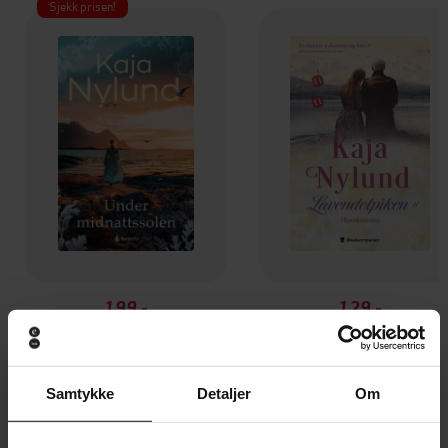
Sjekk prisen!
199,-
129,-
Under midnattssolen
Hjemkomsten
Kaja Nylund
Kaja Nylund
EBOK
EBOK
Samtykke
Detaljer
Om