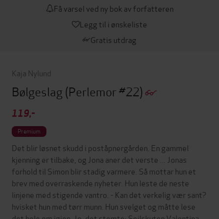
Få varsel ved ny bok av forfatteren
Legg til i ønskeliste
Gratis utdrag
Kaja Nylund
Bølgeslag
(Perlemor #22)
119,-
Premium
Det blir løsnet skudd i poståpnergården. En gammel
kjenning er tilbake, og Jona aner det verste ... Jonas
forhold til Simon blir stadig varmere. Så mottar hun et
brev med overraskende nyheter. Hun leste de neste
linjene med stigende vantro. - Kan det verkelig vær sant?
hvisket hun med tørr munn. Hun svelget og måtte lese
det hele om igjen. Jo, det stemte: Seilskuten Valentina