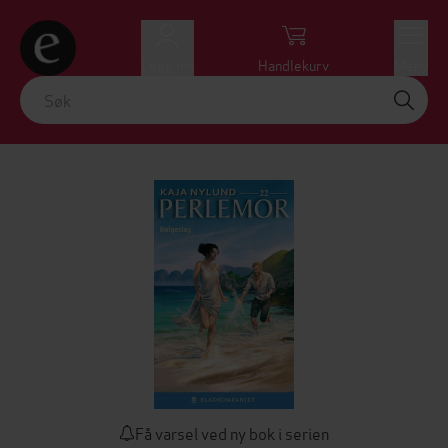
Logg inn
Handlekurv
Meny
Få varsel ved ny bok i serien