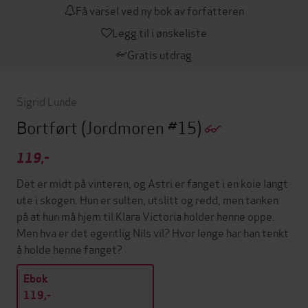
Få varsel ved ny bok av forfatteren
Legg til i ønskeliste
Gratis utdrag
Sigrid Lunde
Bortført
(Jordmoren #15)
119,-
Det er midt på vinteren, og Astri er fanget i en koie langt
ute i skogen. Hun er sulten, utslitt og redd, men tanken
på at hun må hjem til Klara Victoria holder henne oppe.
Men hva er det egentlig Nils vil? Hvor lenge har han tenkt
å holde henne fanget?
Ebok
119,-