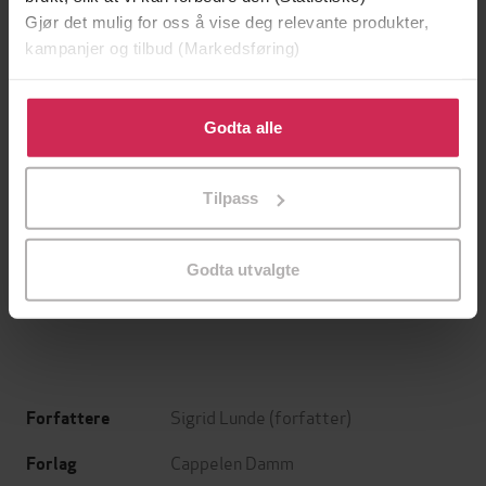
Gjør det mulig for oss å vise deg relevante produkter,
kampanjer og tilbud (Markedsføring)
Klikk på «Godta alle» for å gi oss ditt samtykke til å
bruke cookies for alle disse formålene. Du kan også
Godta alle
tilpasse ditt samtykke til spesifikke formål ved å klikke
på «Tilpass». Du kan når som helst trekke tilbake eller
Tilpass
endre ditt samtykke.
39,-
49,-
Forbudt lidenskap
Æresordet
Godta utvalgte
Kitty Summers
Annikki Øvergård
EBOK
EBOK
Sigrid Lunde
(forfatter)
Forfattere
Cappelen Damm
Forlag