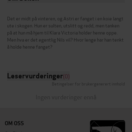
Det er midt på vinteren, og Astri er fanget i en koie langt
ute i skogen. Hun er sulten, utslitt og redd, men tanken
på at hun må hjem til Klara Victoria holder henne oppe.
Men hva er det egentlig Nils vil? Hvor lenge har han tenkt
å holde henne fanget?
Leservurderinger
(0)
Betingelser for brukergenerert innhold
Ingen vurderinger ennå
OM OSS