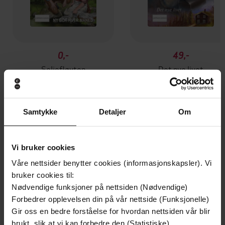
0,-
49,-
Seljefløyten
Det nye livet
Sigrid Lunde
Sigrid Lunde
EBOK
EBOK
Samtykke
Detaljer
Om
Andre har også kjøpt
Vi bruker cookies
Våre nettsider benytter cookies (informasjonskapsler). Vi
bruker cookies til:
Nødvendige funksjoner på nettsiden (Nødvendige)
Forbedrer opplevelsen din på vår nettside (Funksjonelle)
Gir oss en bedre forståelse for hvordan nettsiden vår blir
brukt, slik at vi kan forbedre den (Statistiske)