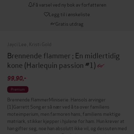
Få varsel ved ny bok av forfatteren
Legg til i ønskeliste
Gratis utdrag
Jayci Lee
,
Kristi Gold
Brennende flammer ; En midlertidig
kone
(Harlequin passion #1)
99,90,-
Premium
Brennende flammerMiniserie: Hansols arvinger
(1)Garrett Song er så nær ved å ta over familiens
moteimperium, men farmoren hans, familiens mektige
matriark, stikker kjepper i hjulene for ham. Hun krever at
han gifter seg, noe han absolutt ikke vil, og dessuten med