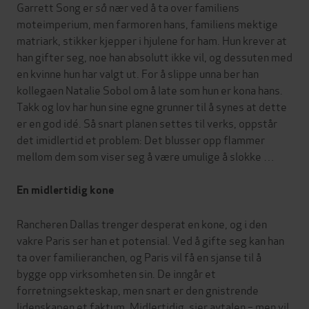
Garrett Song er
så
nær ved å ta over familiens
moteimperium, men farmoren hans, familiens mektige
matriark, stikker kjepper i hjulene for ham. Hun krever at
han gifter seg, noe han absolutt ikke vil, og dessuten med
en kvinne hun har valgt ut. For å slippe unna ber han
kollegaen Natalie Sobol om å late som hun er kona hans.
Takk og lov har hun sine egne grunner til å synes at dette
er en god idé. Så snart planen settes til verks, oppstår
det imidlertid et problem: Det blusser opp flammer
mellom dem som viser seg å være umulige å slokke …
En midlertidig kone
Rancheren Dallas trenger desperat en kone, og i den
vakre Paris ser han et potensial. Ved å gifte seg kan han
ta over familieranchen, og Paris vil få en sjanse til å
bygge opp virksomheten sin. De inngår et
forretningsekteskap, men snart er den gnistrende
lidenskapen et faktum. Midlertidig, sier avtalen – men vil