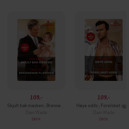
109,-
109,-
Skjult bak masken ; Brennende flammer
Høye odds ; Forelsket igj
Dani Wade
Dani Wade
EBOK
EBOK