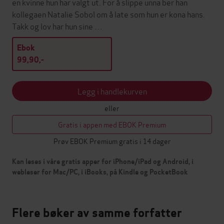
en kvinne hun har valgt ut. For å slippe unna ber han
kollegaen Natalie Sobol om å late som hun er kona hans.
Takk og lov har hun sine …
Ebok
99,90,-
Legg i handlekurven
eller
Gratis i appen med EBOK Premium
Prøv EBOK Premium gratis i 14 dager
Kan leses i våre gratis apper for iPhone/iPad og Android, i
webleser for Mac/PC, i iBooks, på Kindle og PocketBook
Flere bøker av samme forfatter