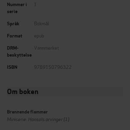
1
Nummer i
serie
Bokmål
Språk
epub
Format
Vannmerket
DRM-
beskyttelse
9789150796322
ISBN
Om boken
Brennende flammer
Miniserie: Hansols arvinger (1)