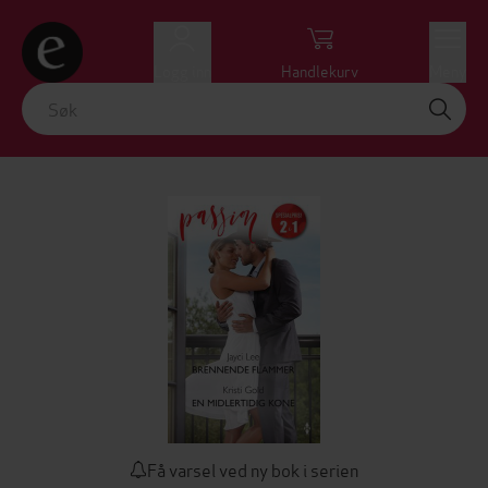
Logg inn
Handlekurv
Meny
Få varsel ved ny bok i serien