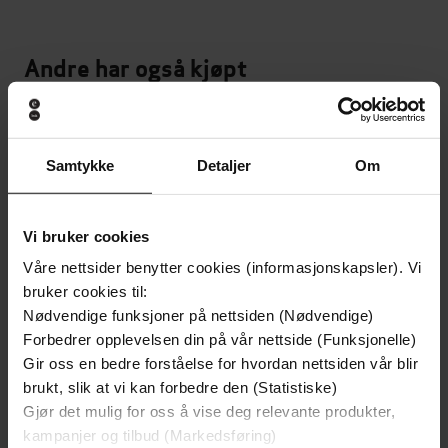
Andre har også kjøpt
Premium
Premium
Samtykke
Detaljer
Om
Vi bruker cookies
Våre nettsider benytter cookies (informasjonskapsler). Vi
bruker cookies til:
Nødvendige funksjoner på nettsiden (Nødvendige)
Forbedrer opplevelsen din på vår nettside (Funksjonelle)
Gir oss en bedre forståelse for hvordan nettsiden vår blir
brukt, slik at vi kan forbedre den (Statistiske)
Gjør det mulig for oss å vise deg relevante produkter,
149,-
299,-
kampanjer og tilbud (Markedsføring)