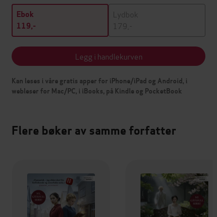
Lydbok
Ebok
179,-
119,-
Legg i handlekurven
Kan leses i våre gratis apper for iPhone/iPad og Android, i
webleser for Mac/PC, i iBooks, på Kindle og PocketBook
Flere bøker av samme forfatter