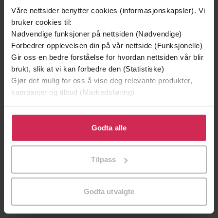
Våre nettsider benytter cookies (informasjonskapsler). Vi
bruker cookies til:
Nødvendige funksjoner på nettsiden (Nødvendige)
Forbedrer opplevelsen din på vår nettside (Funksjonelle)
Gir oss en bedre forståelse for hvordan nettsiden vår blir
brukt, slik at vi kan forbedre den (Statistiske)
Gjør det mulig for oss å vise deg relevante produkter,
kampanjer og tilbud (Markedsføring)
Klikk på «Godta alle» for å gi oss ditt samtykke til å
bruke cookies for alle disse formålene. Du kan også
Godta alle
119,-
0,-
tilpasse ditt samtykke til spesifikke formål ved å klikke
Tilflukt
Fridas drøm
på «Tilpass». Du kan når som helst trekke tilbake eller
Torill Karina Børnes
Torill Karina Børnes
Tilpass
endre ditt samtykke.
EBOK
EBOK
Godta utvalgte