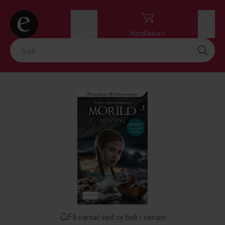
Logg inn
Handlekurv
Meny
Få varsel ved ny bok i serien