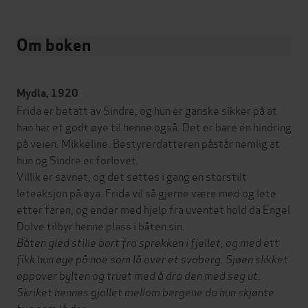
Om boken
Mydla, 1920
Frida er betatt av Sindre, og hun er ganske sikker på at
han har et godt øye til henne også. Det er bare én hindring
på veien: Mikkeline. Bestyrerdatteren påstår nemlig at
hun og Sindre er forlovet.
Villik er savnet, og det settes i gang en storstilt
leteaksjon på øya. Frida vil så gjerne være med og lete
etter faren, og ender med hjelp fra uventet hold da Engel
Dolve tilbyr henne plass i båten sin.
Båten gled stille bort fra sprekken i fjellet, og med ett
fikk hun øye på noe som lå over et svaberg. Sjøen slikket
oppover bylten og truet med å dra den med seg ut.
Skriket hennes gjallet mellom bergene da hun skjønte
hva som lå der.