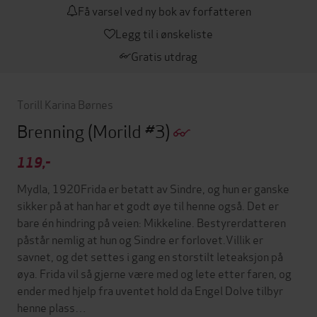
Få varsel ved ny bok av forfatteren
Legg til i ønskeliste
Gratis utdrag
Torill Karina Børnes
Brenning
(Morild #3)
119,-
Mydla, 1920Frida er betatt av Sindre, og hun er ganske
sikker på at han har et godt øye til henne også. Det er
bare én hindring på veien: Mikkeline. Bestyrerdatteren
påstår nemlig at hun og Sindre er forlovet.Villik er
savnet, og det settes i gang en storstilt leteaksjon på
øya. Frida vil så gjerne være med og lete etter faren, og
ender med hjelp fra uventet hold da Engel Dolve tilbyr
henne plass…