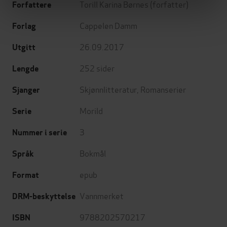
Torill Karina Børnes
(forfatter)
Forfattere
Cappelen Damm
Forlag
26.09.2017
Utgitt
252
sider
Lengde
Skjønnlitteratur
,
Romanserier
Sjanger
Morild
Serie
3
Nummer i serie
Bokmål
Språk
epub
Format
Vannmerket
DRM-beskyttelse
9788202570217
ISBN