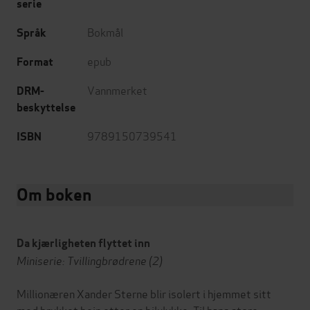
serie
Bokmål
Språk
epub
Format
Vannmerket
DRM-
beskyttelse
9789150739541
ISBN
Om boken
Da kjærligheten flyttet inn
Miniserie: Tvillingbrødrene (2)
Millionæren Xander Sterne blir isolert i hjemmet sitt
med brukket bein etter en bilulykke. Til hans store