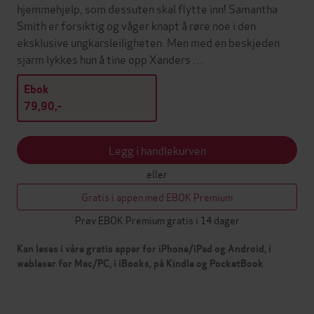
hjemmehjelp, som dessuten skal flytte inn! Samantha
Smith er forsiktig og våger knapt å røre noe i den
eksklusive ungkarsleiligheten. Men med en beskjeden
sjarm lykkes hun å tine opp Xanders …
Ebok
79,90,-
Legg i handlekurven
eller
Gratis i appen med EBOK Premium
Prøv EBOK Premium gratis i 14 dager
Kan leses i våre gratis apper for iPhone/iPad og Android, i
webleser for Mac/PC, i iBooks, på Kindle og PocketBook