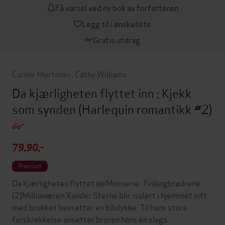
Få varsel ved ny bok av forfatteren
Legg til i ønskeliste
Gratis utdrag
Carole Mortimer
,
Cathy Williams
Da kjærligheten flyttet inn ; Kjekk
som synden
(Harlequin romantikk #2)
79,90,-
Premium
Da kjærligheten flyttet innMiniserie: Tvillingbrødrene
(2)Millionæren Xander Sterne blir isolert i hjemmet sitt
med brukket bein etter en bilulykke. Til hans store
forskrekkelse ansetter broren hans en slags