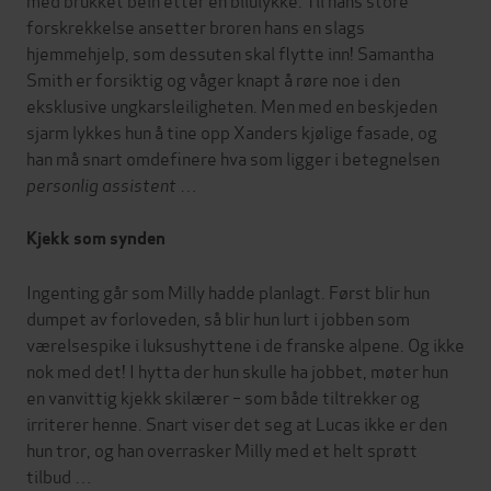
forskrekkelse ansetter broren hans en slags
hjemmehjelp, som dessuten skal flytte inn! Samantha
Smith er forsiktig og våger knapt å røre noe i den
eksklusive ungkarsleiligheten. Men med en beskjeden
sjarm lykkes hun å tine opp Xanders kjølige fasade, og
han må snart omdefinere hva som ligger i betegnelsen
personlig assistent
…
Kjekk som synden
Ingenting går som Milly hadde planlagt. Først blir hun
dumpet av forloveden, så blir hun lurt i jobben som
værelsespike i luksushyttene i de franske alpene. Og ikke
nok med det! I hytta der hun skulle ha jobbet, møter hun
en vanvittig kjekk skilærer – som både tiltrekker og
irriterer henne. Snart viser det seg at Lucas ikke er den
hun tror, og han overrasker Milly med et helt sprøtt
tilbud …