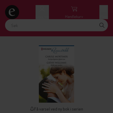
Logg inn
Handlekurv
Meny
Få varsel ved ny bok i serien