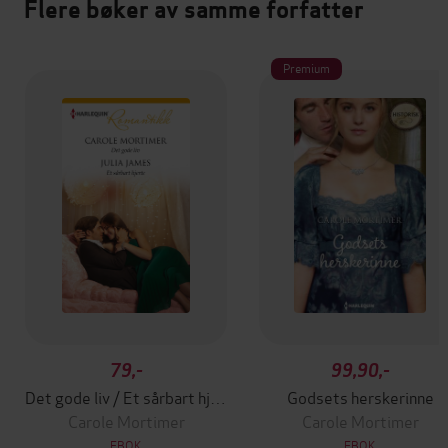
Flere bøker av samme forfatter
Premium
79,-
99,90,-
Det gode liv / Et sårbart hjerte
Godsets herskerinne
Carole Mortimer
Carole Mortimer
EBOK
EBOK