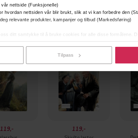
 vår nettside (Funksjonelle)
r hvordan nettsiden vår blir brukt, slik at vi kan forbedre den (St
 deg relevante produkter, kampanjer og tilbud (Markedsføring)
 oss ditt samtykke til å bruke cookies for alle disse formålene. D
l ved å klikke på «Tilpass». Du kan når som helst trekke tilbake
Tilpass
119,-
119,-
 glasshus
Skjulte laster
Det