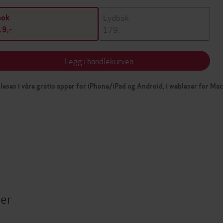
Lydbok
bok
179,-
9,-
Legg i handlekurven
leses i våre gratis apper for iPhone/iPad og Android, i webleser for Ma
ter