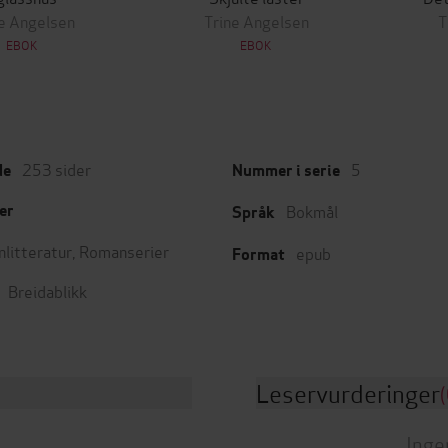
e Angelsen
Trine Angelsen
T
EBOK
EBOK
253
sider
5
de
Nummer i serie
Bokmål
er
Språk
nlitteratur
,
Romanserier
epub
Format
Breidablikk
Leservurderinger
(
Inge