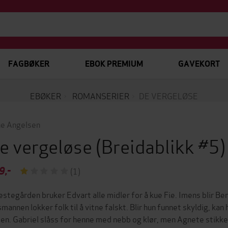
FAGBØKER
EBOK PREMIUM
GAVEKORT
EBØKER
ROMANSERIER
DE VERGELØSE
ne Angelsen
e vergeløse
(Breidablikk #5
9,-
(1)
restegården bruker Edvart alle midler for å kue Fie. Imens blir Be
mannen lokker folk til å vitne falskt. Blir hun funnet skyldig, kan h
en. Gabriel slåss for henne med nebb og klør, men Agnete stikke