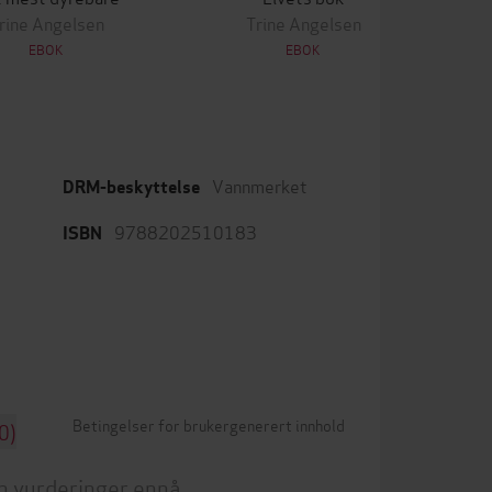
rine Angelsen
Trine Angelsen
EBOK
EBOK
Vannmerket
DRM-beskyttelse
9788202510183
ISBN
Betingelser for brukergenerert innhold
0)
n vurderinger ennå