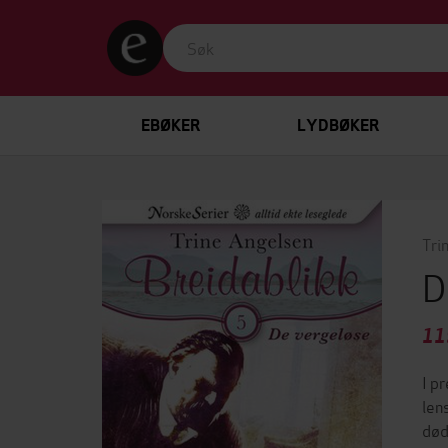
EBØKER
LYDBØKER
Tri
D
11
I p
lens
død