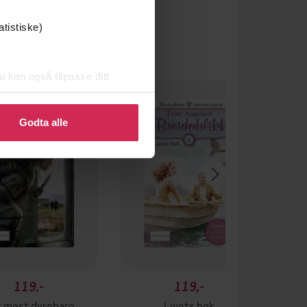
atistiske)
u kan også tilpasse ditt
 eller endre ditt samtykke.
Godta alle
119,-
119,-
 mest dyrebare
Livets bok