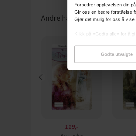
Forbedrer opplevelsen din på
Gir oss en bedre forståelse fo
Andre har også kjøpt
Gjør det mulig for oss å vise
Klikk på «Godta alle» for å gi
samtykke til spesifikke formå
Godta utvalgte
119,-
Arr i sjelen
I