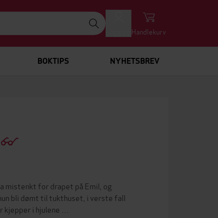
Logg inn
Handlekurv
BOKTIPS
NYHETSBREV
)
ra mistenkt for drapet på Emil, og
un bli dømt til tukthuset, i verste fall
r kjepper i hjulene …