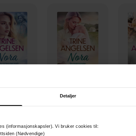
179,-
179,-
Detaljer
ot jeg det skje?
Skyggemonster
Hve
e Angelsen
Trine Angelsen
T
EBOK
EBOK
es (informasjonskapsler). Vi bruker cookies til:
ttsiden (Nødvendige)