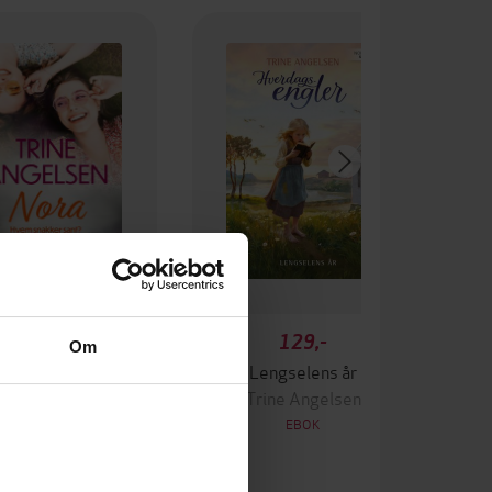
179,-
129,-
Om
m snakker sant?
Lengselens år
rine Angelsen
Trine Angelsen
EBOK
EBOK