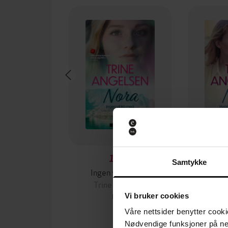
179,-
Samtykke
Ingen vil tro meg
Hvorfor l
Trine Angelsen
Trin
Vi bruker cookies
EBOK
Våre nettsider benytter cooki
Nødvendige funksjoner på ne