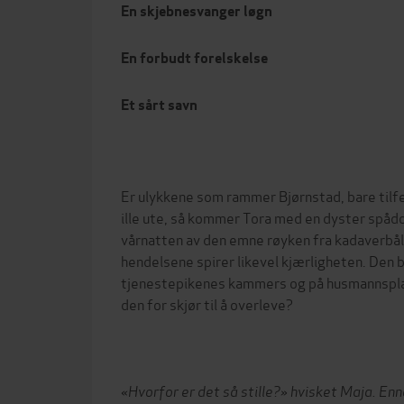
En skjebnesvanger løgn
En forbudt forelskelse
Et sårt savn
Er ulykkene som rammer Bjørnstad, bare tilfe
ille ute, så kommer Tora med en dyster spådo
vårnatten av den emne røyken fra kadaverbål
hendelsene spirer likevel kjærligheten. Den 
tjenestepikenes kammers og på husmannsplas
den for skjør til å overleve?
«Hvorfor er det så stille?» hvisket Maja. Enn