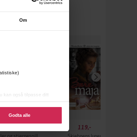
Om
atistiske)
u kan også tilpasse ditt
 eller endre ditt samtykke.
Godta alle
119,-
119,-
ler og stjernespill
Skjebnens luner