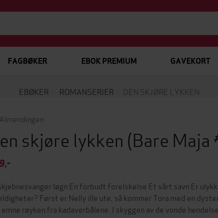
FAGBØKER
EBOK PREMIUM
GAVEKORT
EBØKER
ROMANSERIER
DEN SKJØRE LYKKEN
 Almendingen
en skjøre lykken
(Bare Maja
9,-
skjebnesvanger løgn En forbudt forelskelse Et sårt savn Er uly
feldigheter? Først er Nelly ille ute, så kommer Tora med en dyste
 emne røyken fra kadaverbålene. I skyggen av de vonde hendelsen