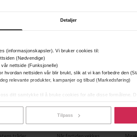
Detaljer
es (informasjonskapsler). Vi bruker cookies til:
ttsiden (Nødvendige)
 vår nettside (Funksjonelle)
r hvordan nettsiden vår blir brukt, slik at vi kan forbedre den (St
 deg relevante produkter, kampanjer og tilbud (Markedsføring)
 oss ditt samtykke til å bruke cookies for alle disse formålene. D
l ved å klikke på «Tilpass». Du kan når som helst trekke tilbake
Tilpass
119,-
119,-
etens tråder
Når fortiden vekkes
Mirak