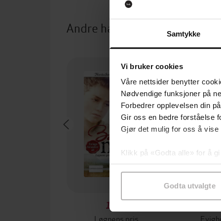
Andre har også kjøpt
Samtykke
Vi bruker cookies
Våre nettsider benytter cooki
Nødvendige funksjoner på ne
Forbedrer opplevelsen din på
Gir oss en bedre forståelse fo
Gjør det mulig for oss å vise
Klikk på «Godta alle» for å gi
samtykke til spesifikke formå
Godta utvalgte
119,-
Løgnens pris
Evigh