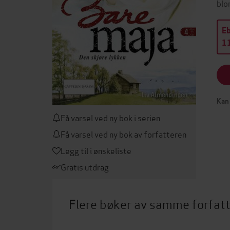
blo
E
11
Kan 
Få varsel ved ny bok i serien
Få varsel ved ny bok av forfatteren
Legg til i ønskeliste
Gratis utdrag
Flere bøker av samme forfat