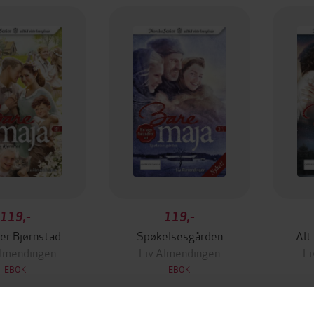
119,-
119,-
ver Bjørnstad
Spøkelsesgården
Alt
Almendingen
Liv Almendingen
Li
EBOK
EBOK