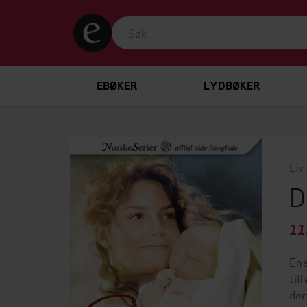
EBØKER
LYDBØKER
Liv
D
11
En 
til
den