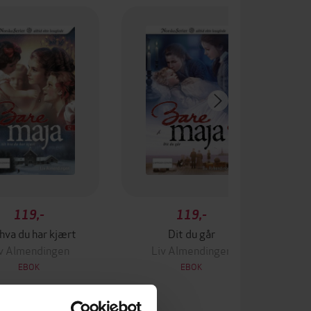
119,-
119,-
 hva du har kjært
Dit du går
v Almendingen
Liv Almendingen
EBOK
EBOK