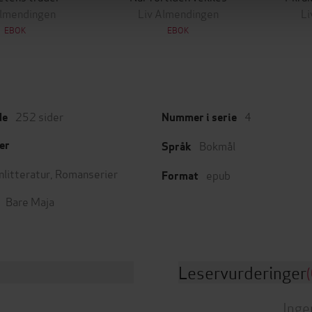
Almendingen
Liv Almendingen
Li
EBOK
EBOK
252
sider
4
de
Nummer i serie
Bokmål
er
Språk
nlitteratur
,
Romanserier
epub
Format
Bare Maja
Leservurderinger
(
Inge