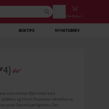
Logg inn
Handlekurv
BOKTIPS
NYHETSBREV
 #4)
kkene som rammer Bjørnstad, bare
r spådom, og til sist forpestes vårnatten av
e spirer likevel kjærligheten. Den