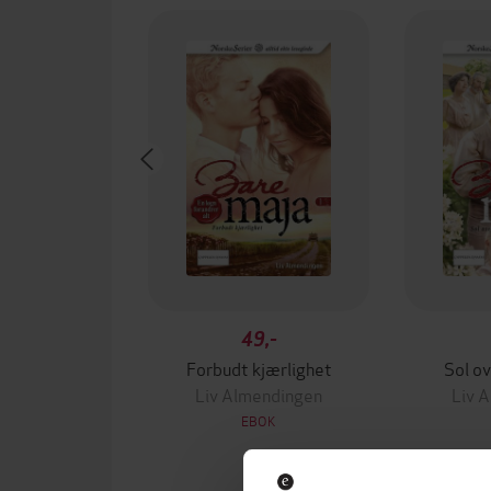
49,-
Forbudt kjærlighet
Sol o
Liv Almendingen
Liv 
EBOK