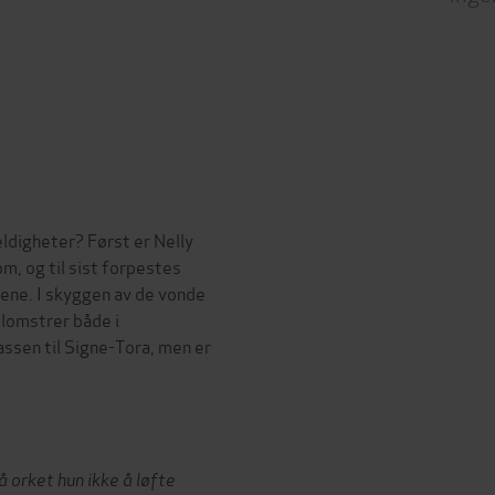
ldigheter? Først er Nelly
m, og til sist forpestes
ene. I skyggen av de vonde
blomstrer både i
sen til Signe-Tora, men er
å orket hun ikke å løfte