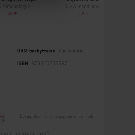
v Almendingen
Liv Almendingen
EBOK
EBOK
Vannmerket
DRM-beskyttelse
9788202535971
ISBN
Betingelser for brukergenerert innhold
0)
n vurderinger ennå