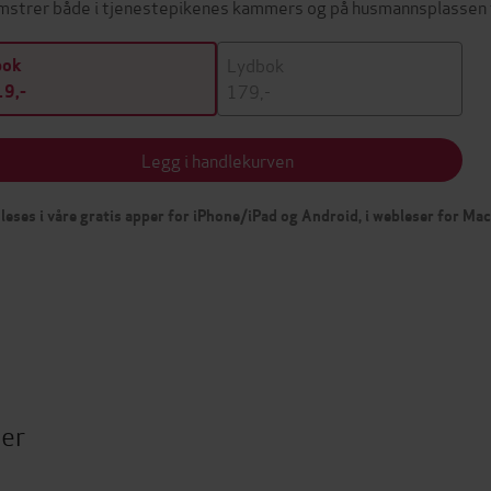
mstrer både i tjenestepikenes kammers og på husmannsplassen t
Lydbok
bok
179,-
9,-
Legg i handlekurven
leses i våre gratis apper for iPhone/iPad og Android, i webleser for Ma
ter