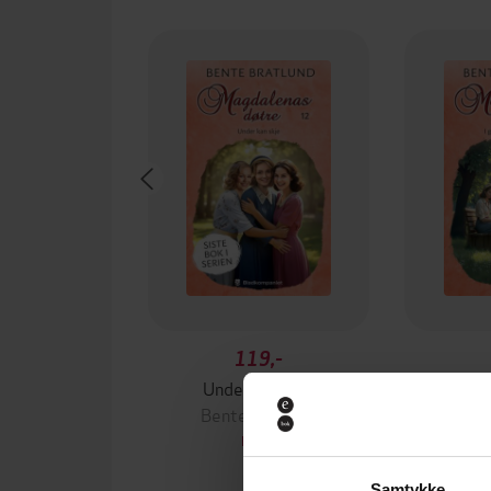
119,-
Under kan skje
I gode 
Bente Bratlund
Bent
EBOK
Samtykke