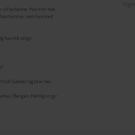
Inge
vil ha henne. Hun tror nok
e bestemme, men hva med
Og hun må velge.
a?
 fordi Sander også er her.
ehus i Bergen. Heldigvis gir