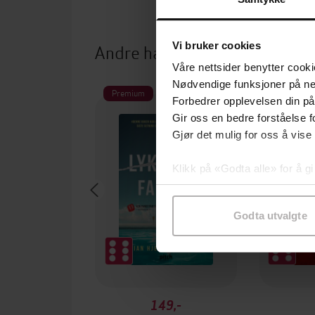
Vi bruker cookies
Andre har også kjøpt
Våre nettsider benytter cooki
Nødvendige funksjoner på ne
Premium
Forbedrer opplevelsen din på
Gir oss en bedre forståelse fo
Gjør det mulig for oss å vise
Klikk på «Godta alle» for å gi
samtykke til spesifikke formå
Godta utvalgte
149,-