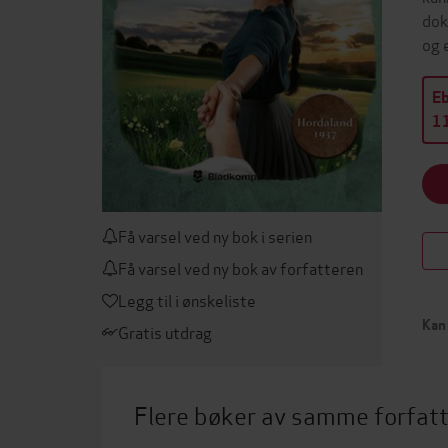
dok
og 
E
11
Få varsel ved ny bok i serien
Få varsel ved ny bok av forfatteren
Legg til i ønskeliste
Kan 
Gratis utdrag
Flere bøker av samme forfat