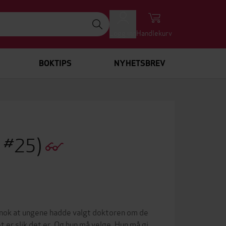
Logg inn
Handlekurv
BOKTIPS
NYHETSBREV
l #25)
 nok at ungene hadde valgt doktoren om de
r slik det er. Og hun må velge. Hun må gi