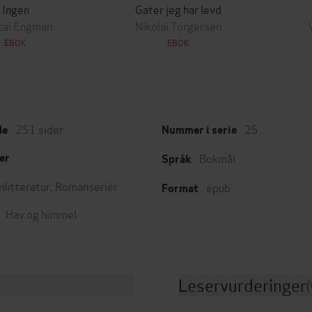
Ingen
Gater jeg har levd
cal Engman
Nikolai Torgersen
EBOK
EBOK
251
sider
25
de
Nummer i serie
Bokmål
er
Språk
nlitteratur
,
Romanserier
epub
Format
Hav og himmel
Leservurderinger
(