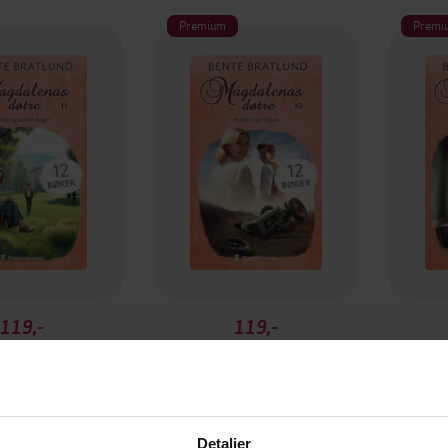
Premium
Premi
119,-
119,-
og vonde dager
Holde fast i håpet
e Bratlund
Bente Bratlund
B
EBOK
EBOK
Detaljer