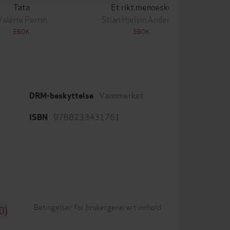
Tata
Et rikt menneske
Valérie Perrin
Stian Hjelvin Andersen
EBOK
EBOK
Vannmerket
DRM-beskyttelse
9788233431761
ISBN
Betingelser for brukergenerert innhold
0)